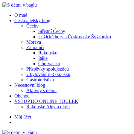
Menu
Hledat
Menu
O mně
Cestovatelský blog
Čechy
Střední Čechy
Lužické hory a Českosaské Švýcarsko
Morava
Zahraničí
Rakousko
Itálie
Chorvatsko
Příspěvky spolujezdců
Ubytování v Rakousku
Gastroturistika
Necestovní blog
Aktivity s dětmi
Obchod
VSTUP DO ONLINE TOULEK
Rakouské Alpy a okolí
Hledat
Můj účet
S