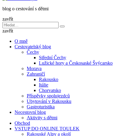
dětmi
blog o cestování s dětmi
v
báglu
zavřít
Vyhledávání
Hledat
pro:
zavřít
O mně
Cestovatelský blog
Čechy
Střední Čechy
Lužické hory a Českosaské Švýcarsko
Morava
Zahraničí
Rakousko
Itálie
Chorvatsko
Příspěvky spolujezdců
Ubytování v Rakousku
Gastroturistika
Necestovní blog
Aktivity s dětmi
Obchod
VSTUP DO ONLINE TOULEK
Rakouské Alpy a okolí