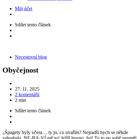
Můj účet
Sdílet
tento článek
Kategorie
Necestovní blog
Obyčejnost
27. 11. 2025
2 komentářů
2 min
Sdílet
tento článek
„Špagety byly včera… ty jo, co uvařím? Nejradši bych se někde
zahrabala, NE-BA-VÍ mě to! Ježíš hovno, fuj! To to po sobě neuměj