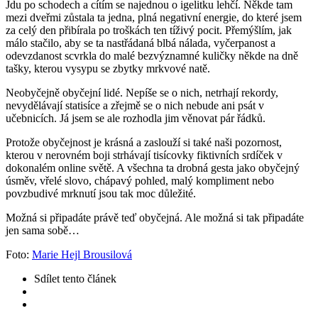
Jdu po schodech a cítím se najednou o igelitku lehčí. Někde tam
mezi dveřmi zůstala ta jedna, plná negativní energie, do které jsem
za celý den přibírala po troškách ten tíživý pocit. Přemýšlím, jak
málo stačilo, aby se ta nastřádaná blbá nálada, vyčerpanost a
odevzdanost scvrkla do malé bezvýznamné kuličky někde na dně
tašky, kterou vysypu se zbytky mrkvové natě.
Neobyčejně obyčejní lidé. Nepíše se o nich, netrhají rekordy,
nevydělávají statisíce a zřejmě se o nich nebude ani psát v
učebnicích. Já jsem se ale rozhodla jim věnovat pár řádků.
Protože obyčejnost je krásná a zaslouží si také naši pozornost,
kterou v nerovném boji strhávají tisícovky fiktivních srdíček v
dokonalém online světě. A všechna ta drobná gesta jako obyčejný
úsměv, vřelé slovo, chápavý pohled, malý kompliment nebo
povzbudivé mrknutí jsou tak moc důležité.
Možná si připadáte právě teď obyčejná. Ale možná si tak připadáte
jen sama sobě…
Foto:
Marie Hejl Brousilová
Sdílet
tento článek