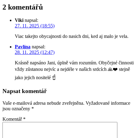
2 komentářů
Viki
napsal:
27. 11. 2025 (18:55)
Viac takejto obycajnosti do nasich dni, ked aj malo je vela.
Pavlína
napsal:
28. 11. 2025 (12:47)
Krásně napsáno Jani, úplně vám rozumím. Obyčejné činnosti
vždy zůstanou nejvíc a nejdéle v našich srdcích 🙏❤️ stejně
jako jejich nositelé ☝️
Napsat komentář
Vaše e-mailová adresa nebude zveřejněna.
Vyžadované informace
jsou označeny
*
Komentář
*