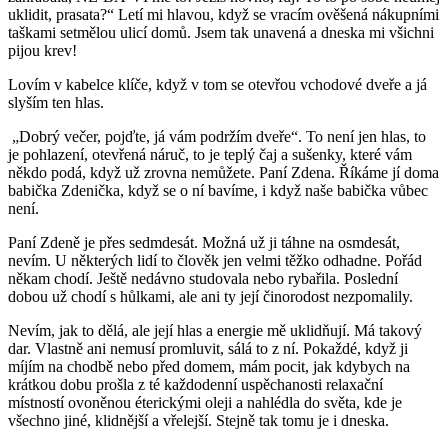
uklidit, prasata?“ Letí mi hlavou, když se vracím ověšená nákupními
taškami setmělou ulicí domů. Jsem tak unavená a dneska mi všichni
pijou krev!
Lovím v kabelce klíče, když v tom se otevřou vchodové dveře a já
slyším ten hlas.
„Dobrý večer, pojďte, já vám podržím dveře“. To není jen hlas, to
je pohlazení, otevřená náruč, to je teplý čaj a sušenky, které vám
někdo podá, když už zrovna nemůžete. Paní Zdena. Říkáme jí doma
babička Zdenička, když se o ní bavíme, i když naše babička vůbec
není.
Paní Zdeně je přes sedmdesát. Možná už ji táhne na osmdesát,
nevím. U některých lidí to člověk jen velmi těžko odhadne. Pořád
někam chodí. Ještě nedávno studovala nebo rybařila. Poslední
dobou už chodí s hůlkami, ale ani ty její činorodost nezpomalily.
Nevím, jak to dělá, ale její hlas a energie mě uklidňují. Má takový
dar. Vlastně ani nemusí promluvit, sálá to z ní. Pokaždé, když ji
míjím na chodbě nebo před domem, mám pocit, jak kdybych na
krátkou dobu prošla z té každodenní uspěchanosti relaxační
místností ovoněnou éterickými oleji a nahlédla do světa, kde je
všechno jiné, klidnější a vřelejší. Stejně tak tomu je i dneska.