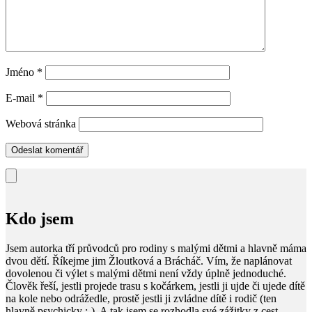
Jméno
*
E-mail
*
Webová stránka
Kdo jsem
Jsem autorka tří průvodců pro rodiny s malými dětmi a hlavně máma
dvou dětí. Říkejme jim Žloutková a Brácháč. Vím, že naplánovat
dovolenou či výlet s malými dětmi není vždy úplně jednoduché.
Člověk řeší, jestli projede trasu s kočárkem, jestli ji ujde či ujede dítě
na kole nebo odrážedle, prostě jestli ji zvládne dítě i rodič (ten
hlavně psychicky :-). A tak jsem se rozhodla své zážitky z cest