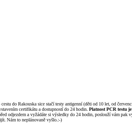
cestu do Rakouska sice stačí testy antigenní (děti od 10 let, od července
vystavením certifikátu a dostupností do 24 hodin.
Platnost PCR testu je
ed odjezdem a vyžádáte si výsledky do 24 hodin, poslouží vám pak výsle
ijít. Nám to neplánovaně vyšlo.:-)