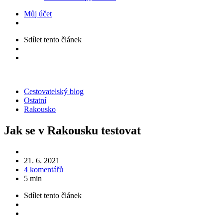
Můj účet
Sdílet
tento článek
Kategorie
Cestovatelský blog
Ostatní
Rakousko
Jak se v Rakousku testovat
21. 6. 2021
4 komentářů
5 min
Sdílet
tento článek