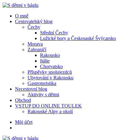
Menu
Hledat
Menu
O mně
Cestovatelský blog
Čechy
Střední Čechy
Lužické hory a Českosaské Švýcarsko
Morava
Zahraničí
Rakousko
Itálie
Chorvatsko
Příspěvky spolujezdců
Ubytování v Rakousku
Gastroturistika
Necestovní blog
Aktivity s dětmi
Obchod
VSTUP DO ONLINE TOULEK
Rakouské Alpy a okolí
Hledat
Můj účet
S