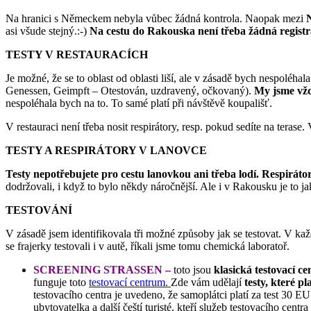
Na hranici s Německem nebyla vůbec žádná kontrola. Naopak mezi
asi všude stejný.:-)
Na cestu do Rakouska není třeba žádná registr
TESTY V RESTAURACÍCH
Je možné, že se to oblast od oblasti liší, ale v zásadě bych nespoléhala
Genessen, Geimpft – Otestován, uzdravený, očkovaný).
My jsme vžd
nespoléhala bych na to. To samé platí při návštěvě koupališť.
V restauraci není třeba nosit respirátory, resp. pokud sedíte na terase
TESTY A RESPIRÁTORY V LANOVCE
Testy nepotřebujete pro cestu lanovkou ani třeba lodí. Respirátor
dodržovali, i když to bylo někdy náročnější. Ale i v Rakousku je to 
TESTOVÁNÍ
V zásadě jsem identifikovala tři možné způsoby jak se testovat. V kaž
se frajerky testovali i v autě, říkali jsme tomu chemická laboratoř.
SCREENING STRASSEN –
toto jsou
klasická testovací c
funguje toto
testovací centrum.
Zde vám udělají
testy, které pl
testovacího centra je uvedeno, že samoplátci platí za test 30 EU
ubytovatelka a další čeští turisté, kteří služeb testovacího cen