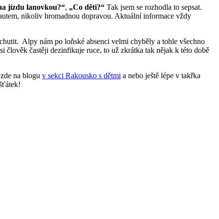
 na jízdu lanovkou?“
,
„Co děti?“
Tak jsem se rozhodla to sepsat.
li autem, nikoliv hromadnou dopravou. Aktuální informace vždy
nechutit. Alpy nám po loňské absenci velmi chyběly a tohle všechno
i člověk častěji dezinfikuje ruce, to už zkrátka tak nějak k této době
e zde na blogu
v sekci Rakousko s dětmi
a nebo ještě lépe v takřka
šťátek!