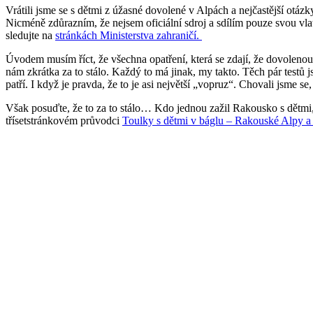
Vrátili jsme se s dětmi z úžasné dovolené v Alpách a nejčastější otázk
Nicméně zdůrazním, že nejsem oficiální sdroj a sdílím pouze svou vl
sledujte na
stránkách Ministerstva zahraničí.
Úvodem musím říct, že všechna opatření, která se zdají, že dovolenou
nám zkrátka za to stálo. Každý to má jinak, my takto. Těch pár testů js
patří. I když je pravda, že to je asi největší „vopruz“. Chovali jsme 
Však posuďte, že to za to stálo… Kdo jednou zažil Rakousko s dětmi
třísetstránkovém průvodci
Toulky s dětmi v báglu – Rakouské Alpy a 