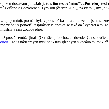
y, jakou dostávám, je:
„Jak je to s tím testováním?“
,
„Potřebuji test
atní zkušenost z dovolené v Tyrolsku (červen 2021), na kterou jsme je
 znepříjemňují, pro nás byla v podstatě banalita a nenechali jsme se z
me zvládli v pohodě, respirátory v lanovce se také dají vydržet a to, že s
se, myslím, velmi zodpovědně.
, už prostě nemůže jinak. (O našich předchozích dovolených se dočtet
okolí
). Tolik nádherných míst, tolik tras sjízdných s kočárkem, tolik hři