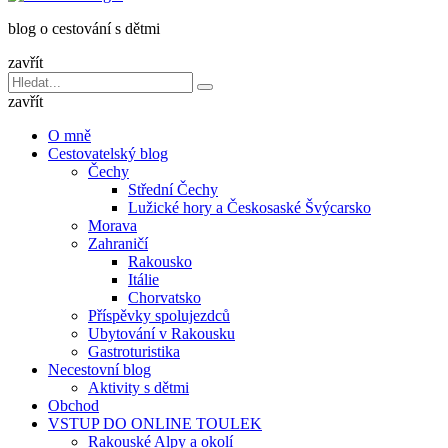
dětmi
blog o cestování s dětmi
v
báglu
zavřít
Vyhledávání
Hledat
pro:
zavřít
O mně
Cestovatelský blog
Čechy
Střední Čechy
Lužické hory a Českosaské Švýcarsko
Morava
Zahraničí
Rakousko
Itálie
Chorvatsko
Příspěvky spolujezdců
Ubytování v Rakousku
Gastroturistika
Necestovní blog
Aktivity s dětmi
Obchod
VSTUP DO ONLINE TOULEK
Rakouské Alpy a okolí