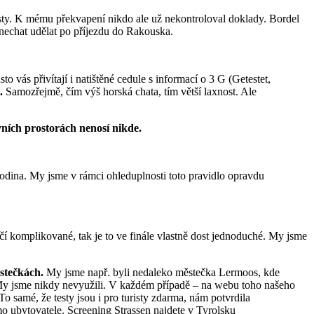
testy. K mému překvapení nikdo ale už nekontroloval doklady. Bordel
i nechat udělat po příjezdu do Rakouska.
to vás přivítají i natištěné cedule s informací o 3 G (Getestet,
.
Samozřejmě, čím výš horská chata, tím větší laxnost. Ale
vních prostorách nenosí nikde.
 rodina. My jsme v rámci ohleduplnosti toto pravidlo opravdu
ičí komplikované, tak je to ve finále vlastně dost jednoduché. My jsme
ěstečkách.
My jsme např. byli nedaleko městečka Lermoos, kde
. My jsme nikdy nevyužili. V každém případě – na webu toho našeho
To samé, že testy jsou i pro turisty zdarma, nám potvrdila
římo ubytovatele. Screening Strassen najdete v Tyrolsku