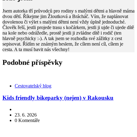
Jsem autorka tří průvodců pro rodiny s malými dětmi a hlavně máma
dvou dětí. Říkejme jim Žloutková a Brácháč. Vím, že naplánovat
dovolenou či výlet s malými dětmi není vždy úplně jednoduché.
Člověk řeší, jestli projede trasu s kočárkem, jestli ji ujde či ujede dítě
na kole nebo odrážedle, prostě jestli ji zvládne dítě i rodič (ten
hlavně psychicky :-). A tak jsem se rozhodla své zážitky z cest
sepisovat. Řídím se známým heslem, že cílem není cíl, cílem je
cesta. A ta musí bavit nás všechny!
Podobné příspěvky
Kategorie
Cestovatelský blog
Kids friendly bikeparky (nejen) v Rakousku
23. 6. 2026
0
Komentáře