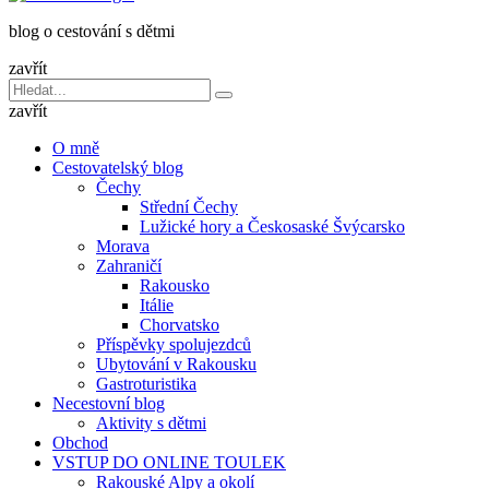
dětmi
blog o cestování s dětmi
v
báglu
zavřít
Vyhledávání
Hledat
pro:
zavřít
O mně
Cestovatelský blog
Čechy
Střední Čechy
Lužické hory a Českosaské Švýcarsko
Morava
Zahraničí
Rakousko
Itálie
Chorvatsko
Příspěvky spolujezdců
Ubytování v Rakousku
Gastroturistika
Necestovní blog
Aktivity s dětmi
Obchod
VSTUP DO ONLINE TOULEK
Rakouské Alpy a okolí