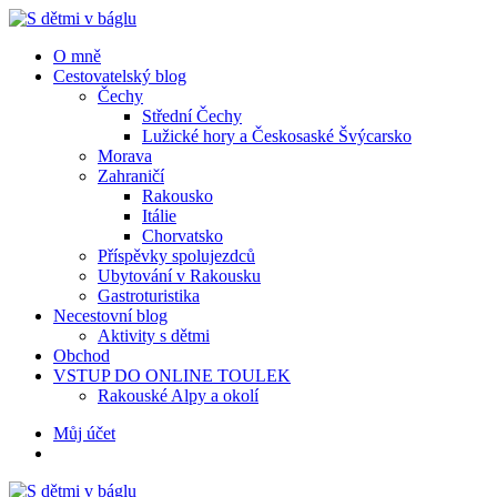
Menu
Hledat
Menu
O mně
Cestovatelský blog
Čechy
Střední Čechy
Lužické hory a Českosaské Švýcarsko
Morava
Zahraničí
Rakousko
Itálie
Chorvatsko
Příspěvky spolujezdců
Ubytování v Rakousku
Gastroturistika
Necestovní blog
Aktivity s dětmi
Obchod
VSTUP DO ONLINE TOULEK
Rakouské Alpy a okolí
Hledat
Můj účet
S