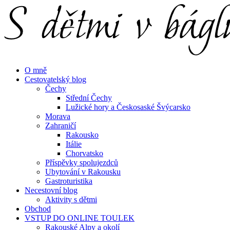
Menu
Hledat
Menu
O mně
Cestovatelský blog
Čechy
Střední Čechy
Lužické hory a Českosaské Švýcarsko
Morava
Zahraničí
Rakousko
Itálie
Chorvatsko
Příspěvky spolujezdců
Ubytování v Rakousku
Gastroturistika
Necestovní blog
Aktivity s dětmi
Obchod
VSTUP DO ONLINE TOULEK
Rakouské Alpy a okolí