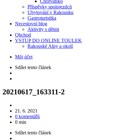
Chorvatsko
Příspěvky spolujezdců
Ubytování v Rakousku
Gastroturistika
Necestovní blog
Aktivity s dětmi
Obchod
VSTUP DO ONLINE TOULEK
Rakouské Alpy a okolí
Můj účet
Sdílet
tento článek
20210617_163311-2
21. 6. 2021
0 komentářů
0 min
Sdílet
tento článek