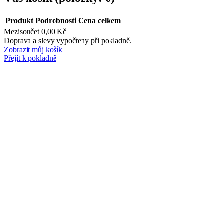
Produkt
Podrobnosti
Cena celkem
Mezisoučet
0,00 Kč
Produkty
Doprava a slevy vypočteny při pokladně.
Zobrazit můj košík
v
Přejít k pokladně
košíku