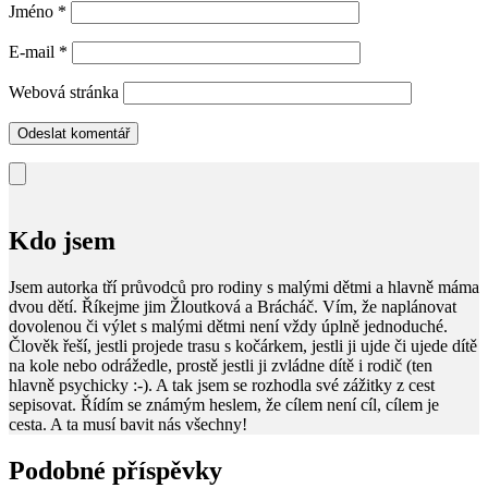
Jméno
*
E-mail
*
Webová stránka
Kdo jsem
Jsem autorka tří průvodců pro rodiny s malými dětmi a hlavně máma
dvou dětí. Říkejme jim Žloutková a Brácháč. Vím, že naplánovat
dovolenou či výlet s malými dětmi není vždy úplně jednoduché.
Člověk řeší, jestli projede trasu s kočárkem, jestli ji ujde či ujede dítě
na kole nebo odrážedle, prostě jestli ji zvládne dítě i rodič (ten
hlavně psychicky :-). A tak jsem se rozhodla své zážitky z cest
sepisovat. Řídím se známým heslem, že cílem není cíl, cílem je
cesta. A ta musí bavit nás všechny!
Podobné příspěvky