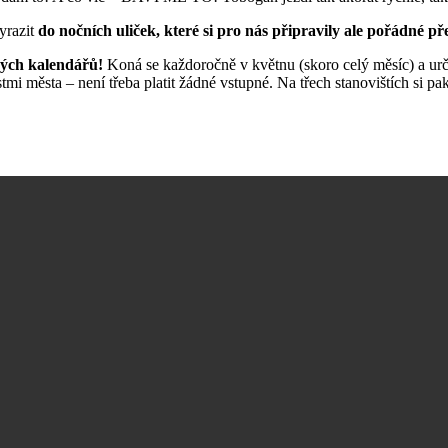
vyrazit
do nočních uliček, které si pro nás připravily ale pořádné p
ských kalendářů!
Koná se každoročně v květnu (skoro celý měsíc) a urč
mi města – není třeba platit žádné vstupné. Na třech stanovištích si pak