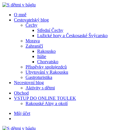
Menu
Hledat
Menu
O mně
Cestovatelský blog
Čechy
Střední Čechy
Lužické hory a Českosaské Švýcarsko
Morava
Zahraničí
Rakousko
Itálie
Chorvatsko
Příspěvky spolujezdců
Ubytování v Rakousku
Gastroturistika
Necestovní blog
Aktivity s dětmi
Obchod
VSTUP DO ONLINE TOULEK
Rakouské Alpy a okolí
Hledat
Můj účet
S