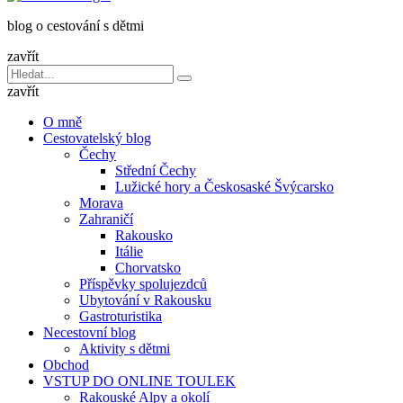
dětmi
blog o cestování s dětmi
v
báglu
zavřít
Vyhledávání
Hledat
pro:
zavřít
O mně
Cestovatelský blog
Čechy
Střední Čechy
Lužické hory a Českosaské Švýcarsko
Morava
Zahraničí
Rakousko
Itálie
Chorvatsko
Příspěvky spolujezdců
Ubytování v Rakousku
Gastroturistika
Necestovní blog
Aktivity s dětmi
Obchod
VSTUP DO ONLINE TOULEK
Rakouské Alpy a okolí