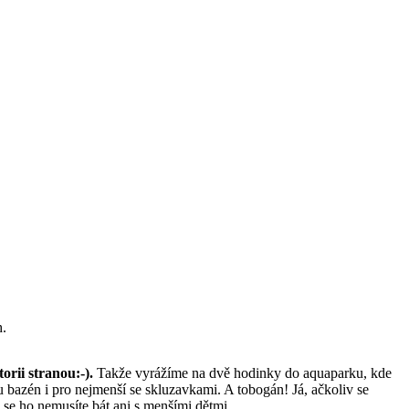
h.
torii stranou:-).
Takže vyrážíme na dvě hodinky do aquaparku, kde
tu bazén i pro nejmenší se skluzavkami. A tobogán! Já, ačkoliv se
se ho nemusíte bát ani s menšími dětmi.