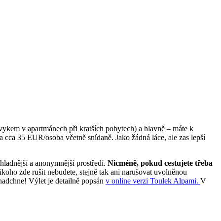
zvykem v apartmánech při kratších pobytech) a hlavně – máte k
a cca 35 EUR/osoba včetně snídaně. Jako žádná láce, ale zas lepší
chladnější a anonymnější prostředí.
Nicméně, pokud cestujete třeba
koho zde rušit nebudete, stejně tak ani narušovat uvolněnou
ě nadchne! Výlet je detailně popsán
v online verzi Toulek Alpami.
V