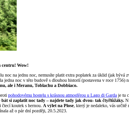
ém centru! Wow!
u noc na jednu noc, nemusíte platit extra poplatek za úklid (jak bývá 
a jedna noc v této budově s dlouhou historií (postavena v roce 1756) n
xenu, ale i Meranu, Toblachu a Dobbiaco.
proti
pohodovému hostelu s krásnou atmosférou u Lago di Garda
je tu 
át si zaplatit noc tady – najdete tady jak dvou- tak čtyřlůžáky.
Ni
i čtecí koutek s hernou.
A výlet na Plose
, který je nedaleko, vás určit
ínala až o pár dní později, 20.5.2023.