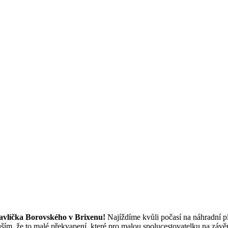
vlíčka Borovského v Brixenu!
Najíždíme kvůli počasí na náhradní p
tuším, že to malé překvapení, které pro malou spolucestovatelku na záv