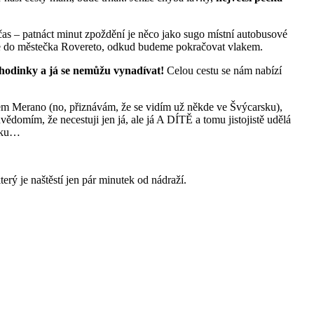
as – patnáct minut zpoždění je něco jako sugo místní autobusové
eme do městečka Rovereto, odkud budeme pokračovat vlakem.
 hodinky a já se nemůžu vynadívat!
Celou cestu se nám nabízí
em Merano (no, přiznávám, že se vidím už někde ve Švýcarsku),
vědomím, že necestuji jen já, ale já A DÍTĚ a tomu jistojistě udělá
laku…
který je naštěstí jen pár minutek od nádraží.