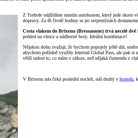
Z Torbole odjíždíme ranním autobusem, který jede skoro vč
dopravy. Za tři čtvrtě hodiny se po serpentýnách dostan
Cesta vlakem do Brixenu (Bressanone) trvá necelé dvě
pohled na vinice a nádherné hory. Ideální kombinace!
Nějakou dobu zvažuji, že bychom popojely ještě dál, směr
abychom pořádně využily Interrail Global Pass, ale pak si u
větší radost to, co mám v záloze, než nějaká čumenda z v
V Brixenu nás čeká poslední nocleh, náš druhý v
hostelu
, 