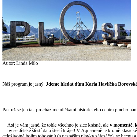
Autor: Linda Milo
Náš program je jasný.
Jdeme hledat dům Karla Havlíčka Borovsk
Pak už se jen tak procházíme uličkami historického centra plného pamě
Asi je vám jasné, že tohle všechno je sice krásné, ale
v momentě, k
by se dětské štěstí dalo štěstí krájet! V Aquaareně je kromě klasic
celoživotně bojím tobogánů (a nesnáším plavky zářezáče), se hecnu a