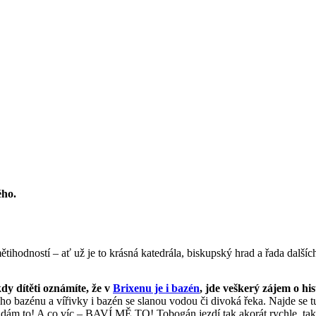
ého.
tihodností – ať už je to krásná katedrála, biskupský hrad a řada dalšíc
dy dítěti oznámíte, že v
Brixenu je i bazén
, jde veškerý zájem o his
kého bazénu a vířivky i bazén se slanou vodou či divoká řeka. Najde se 
 dám to! A co víc – BAVÍ MĚ TO! Tobogán jezdí tak akorát rychle, tak 