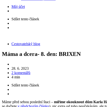
Můj účet
Sdílet
tento článek
Kategorie
Cestovatelský blog
Máma a dcera- 8. den: BRIXEN
28. 6. 2023
2 komentářů
4 min
Sdílet
tento článek
Máme před sebou poslední štaci –
míříme okouknout dům Karla Ha
se dočtete
v předchozím článku
), nic extra od toho neočekávám, ale 