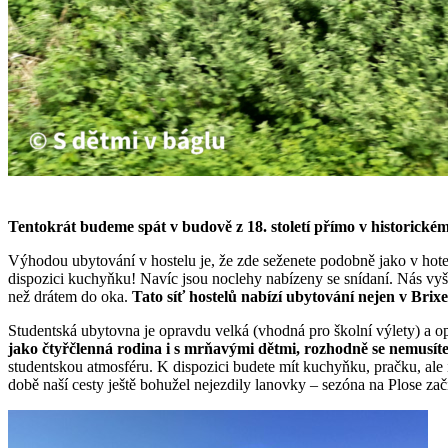
Tentokrát budeme spát v budově z 18. století přímo v historick
Výhodou ubytování v hostelu je, že zde seženete podobně jako v hotel
dispozici kuchyňku! Navíc jsou noclehy nabízeny se snídaní. Nás vyšl
než drátem do oka.
Tato síť hostelů nabízí ubytování nejen v Bri
Studentská ubytovna je opravdu velká (vhodná pro školní výlety) a o
jako čtyřčlenná rodina i s mrňavými dětmi, rozhodně se nemusíte b
studentskou atmosféru. K dispozici budete mít kuchyňku, pračku, ale 
době naší cesty ještě bohužel nejezdily lanovky – sezóna na Plose zač