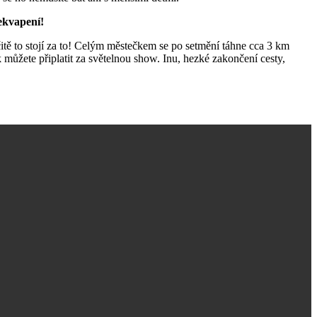
řekvapení!
itě to stojí za to! Celým městečkem se po setmění táhne cca 3 km
 můžete připlatit za světelnou show. Inu, hezké zakončení cesty,