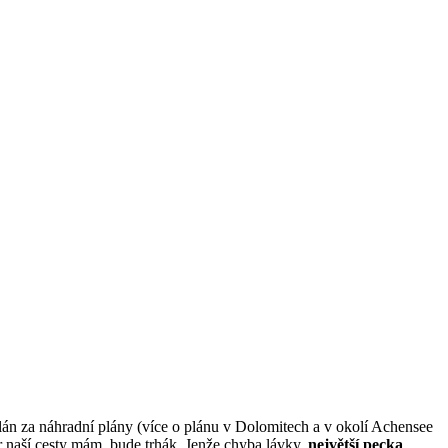
lán za náhradní plány (více o plánu v Dolomitech a v okolí Achensee
ěr naší cesty mám, bude trhák. Jenže chyba lávky,
největší pecka