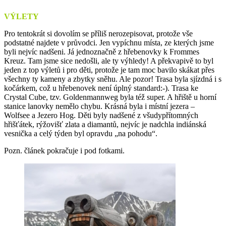
VÝLETY
Pro tentokrát si dovolím se příliš nerozepisovat, protože vše
podstatné najdete v průvodci. Jen vypíchnu místa, ze kterých jsme
byli nejvíc nadšeni. Já jednoznačně z hřebenovky k Frommes
Kreuz. Tam jsme sice nedošli, ale ty výhledy! A překvapivě to byl
jeden z top výletů i pro děti, protože je tam moc bavilo skákat přes
všechny ty kameny a zbytky sněhu. Ale pozor! Trasa byla sjízdná i s
kočárkem, což u hřebenovek není úplný standard:-). Trasa ke
Crystal Cube, tzv. Goldenmannweg byla též super. A hřiště u horní
stanice lanovky nemělo chybu. Krásná byla i místní jezera –
Wolfsee a Jezero Hog. Děti byly nadšené z všudypřítomných
hřišťátek, rýžovišť zlata a diamantů, nejvíc je nadchla indiánská
vesnička a celý týden byl opravdu „na pohodu“.
Pozn. článek pokračuje i pod fotkami.