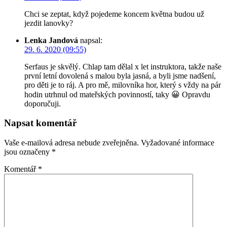
Chci se zeptat, když pojedeme koncem května budou už
jezdit lanovky?
Lenka Jandová
napsal:
29. 6. 2020 (09:55)
Serfaus je skvělý. Chlap tam dělal x let instruktora, takže naše
první letní dovolená s malou byla jasná, a byli jsme nadšení,
pro děti je to ráj. A pro mě, milovníka hor, který s vždy na pár
hodin utrhnul od mateřských povinností, taky 😀 Opravdu
doporučuji.
Napsat komentář
Vaše e-mailová adresa nebude zveřejněna.
Vyžadované informace
jsou označeny
*
Komentář
*