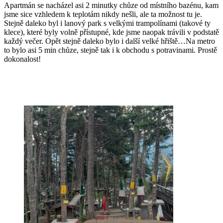
Apartmán se nacházel asi 2 minutky chůze od místního bazénu, kam
jsme sice vzhledem k teplotám nikdy nešli, ale ta možnost tu je.
Stejně daleko byl i lanový park s velkými trampolínami (takové ty
klece), které byly volně přístupné, kde jsme naopak trávili v podstatě
každý večer. Opět stejně daleko bylo i další velké hřiště…Na metro
to bylo asi 5 min chůze, stejně tak i k obchodu s potravinami. Prostě
dokonalost!