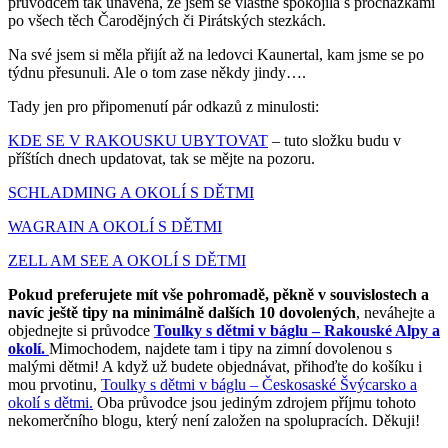
průvodcem tak unavená, že jsem se vlastně spokojila s procházkami
po všech těch Čarodějných či Pirátských stezkách.
Na své jsem si měla přijít až na ledovci Kaunertal, kam jsme se po
týdnu přesunuli. Ale o tom zase někdy jindy….
Tady jen pro připomenutí pár odkazů z minulosti:
KDE SE V RAKOUSKU UBYTOVAT
– tuto složku budu v
příštích dnech updatovat, tak se mějte na pozoru.
SCHLADMING A OKOLÍ S DĚTMI
WAGRAIN A OKOLÍ S DĚTMI
ZELL AM SEE A OKOLÍ S DĚTMI
Pokud preferujete mít vše pohromadě, pěkně v souvislostech a
navíc ještě tipy na minimálně dalších 10 dovolených
, neváhejte a
objednejte si průvodce
Toulky s dětmi v báglu – Rakouské Alpy a
okolí.
Mimochodem, najdete tam i tipy na zimní dovolenou s
malými dětmi! A když už budete objednávat, přihoďte do košíku i
mou prvotinu,
Toulky s dětmi v báglu – Českosaské Švýcarsko a
okolí s dětmi.
Oba průvodce jsou jediným zdrojem příjmu tohoto
nekomerčního blogu, který není založen na spolupracích. Děkuji!