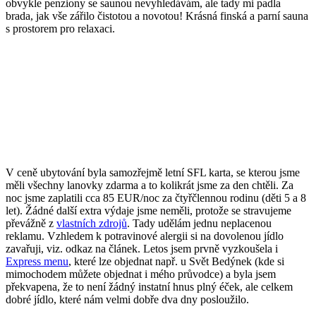
obvykle penziony se saunou nevyhledávám, ale tady mi padla
brada, jak vše zářilo čistotou a novotou! Krásná finská a parní sauna
s prostorem pro relaxaci.
V ceně ubytování byla samozřejmě letní SFL karta, se kterou jsme
měli všechny lanovky zdarma a to kolikrát jsme za den chtěli. Za
noc jsme zaplatili cca 85 EUR/noc za čtyřčlennou rodinu (děti 5 a 8
let). Žádné další extra výdaje jsme neměli, protože se stravujeme
převážně z
vlastních zdrojů
. Tady udělám jednu neplacenou
reklamu. Vzhledem k potravinové alergii si na dovolenou jídlo
zavařuji, viz. odkaz na článek. Letos jsem prvně vyzkoušela i
Express menu
, které lze objednat např. u Svět Bedýnek (kde si
mimochodem můžete objednat i mého průvodce) a byla jsem
překvapena, že to není žádný instatní hnus plný éček, ale celkem
dobré jídlo, které nám velmi dobře dva dny posloužilo.