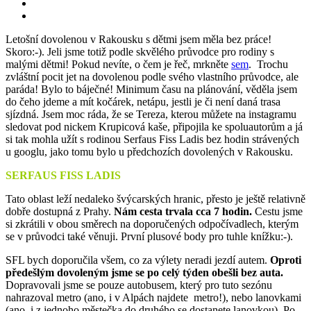
Letošní dovolenou v Rakousku s dětmi jsem měla bez práce!
Skoro:-). Jeli jsme totiž podle skvělého průvodce pro rodiny s
malými dětmi! Pokud nevíte, o čem je řeč, mrkněte
sem
. Trochu
zvláštní pocit jet na dovolenou podle svého vlastního průvodce, ale
paráda! Bylo to báječné! Minimum času na plánování, věděla jsem
do čeho jdeme a mít kočárek, netápu, jestli je či není daná trasa
sjízdná. Jsem moc ráda, že se Tereza, kterou můžete na instagramu
sledovat pod nickem Krupicová kaše, připojila ke spoluautorům a já
si tak mohla užít s rodinou Serfaus Fiss Ladis bez hodin strávených
u googlu, jako tomu bylo u předchozích dovolených v Rakousku.
SERFAUS FISS LADIS
Tato oblast leží nedaleko švýcarských hranic, přesto je ještě relativně
dobře dostupná z Prahy.
Nám cesta trvala cca 7 hodin.
Cestu jsme
si zkrátili v obou směrech na doporučených odpočívadlech, kterým
se v průvodci také věnuji. První plusové body pro tuhle knížku:-).
SFL bych doporučila všem, co za výlety neradi jezdí autem.
Oproti
předešlým dovoleným jsme se po celý týden obešli bez auta.
Dopravovali jsme se pouze autobusem, který pro tuto sezónu
nahrazoval metro (ano, i v Alpách najdete metro!), nebo lanovkami
(ano, i z jednoho městečka do druhého se dostanete lanovkou). Po