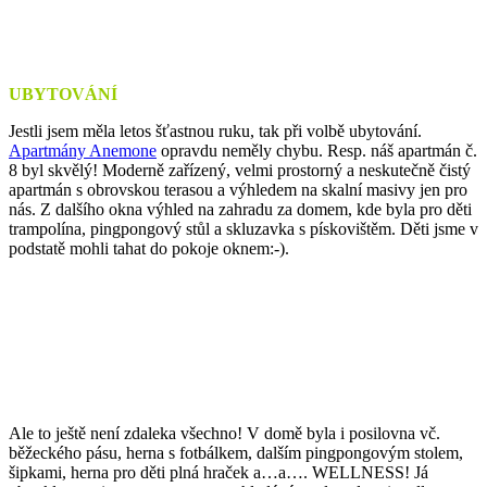
UBYTOVÁNÍ
Jestli jsem měla letos šťastnou ruku, tak při volbě ubytování.
Apartmány Anemone
opravdu neměly chybu. Resp. náš apartmán č.
8 byl skvělý! Moderně zařízený, velmi prostorný a neskutečně čistý
apartmán s obrovskou terasou a výhledem na skalní masivy jen pro
nás. Z dalšího okna výhled na zahradu za domem, kde byla pro děti
trampolína, pingpongový stůl a skluzavka s pískovištěm. Děti jsme v
podstatě mohli tahat do pokoje oknem:-).
Ale to ještě není zdaleka všechno! V domě byla i posilovna vč.
běžeckého pásu, herna s fotbálkem, dalším pingpongovým stolem,
šipkami, herna pro děti plná hraček a…a…. WELLNESS! Já