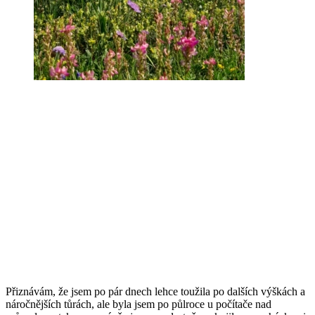
Přiznávám, že jsem po pár dnech lehce toužila po dalších výškách a
náročnějších tůrách, ale byla jsem po půlroce u počítače nad