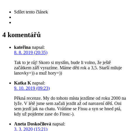
Sdílet
tento článek
4 komentářů
kateřina
napsal:
8. 8. 2019 (20:35)
Tak to je ráj! Skoro si myslím, bude li volno, že ještě
začátkem září vyrazíme. Máme děti rok a 3,5. Starší miluje
lanovky=)) a muž hory=))
Katka K
napsal:
9. 10. 2019 (09:23)
Pěkná recenze. My do tohoto místa jezdíme od roku 2000 na
lyže. V létě jsme sem začali jezdit až od narození dětí. Oni
sem jezdí jak na chatu. Vrátíme se Fissu a syn se hned ptá,
kdy už pojdeme zase do Fissu:-).
Aneta Doskočilová
napsal:
3. 3. 2020 (15:21)