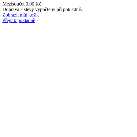
Mezisoučet
0,00 Kč
Produkty
Doprava a slevy vypočteny při pokladně.
Zobrazit můj košík
v
Přejít k pokladně
košíku