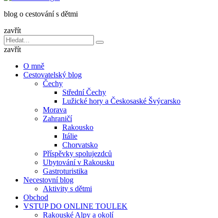
dětmi
blog o cestování s dětmi
v
báglu
zavřít
Vyhledávání
Hledat
pro:
zavřít
O mně
Cestovatelský blog
Čechy
Střední Čechy
Lužické hory a Českosaské Švýcarsko
Morava
Zahraničí
Rakousko
Itálie
Chorvatsko
Příspěvky spolujezdců
Ubytování v Rakousku
Gastroturistika
Necestovní blog
Aktivity s dětmi
Obchod
VSTUP DO ONLINE TOULEK
Rakouské Alpy a okolí