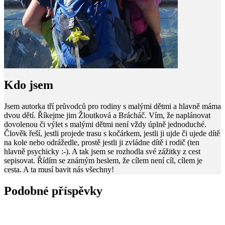
Kdo jsem
Jsem autorka tří průvodců pro rodiny s malými dětmi a hlavně máma
dvou dětí. Říkejme jim Žloutková a Brácháč. Vím, že naplánovat
dovolenou či výlet s malými dětmi není vždy úplně jednoduché.
Člověk řeší, jestli projede trasu s kočárkem, jestli ji ujde či ujede dítě
na kole nebo odrážedle, prostě jestli ji zvládne dítě i rodič (ten
hlavně psychicky :-). A tak jsem se rozhodla své zážitky z cest
sepisovat. Řídím se známým heslem, že cílem není cíl, cílem je
cesta. A ta musí bavit nás všechny!
Podobné příspěvky