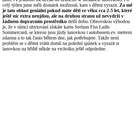
celý týden jsme měli dostatek možností, kam s dětmi vyrazit.
Za mě
je tato oblast geniální pokud máte děti ve věku cca 2-5 let, které
ještě nic extra neujdou, ale na druhou stranu už nevydrží v
žádném dopravním prostředku
delší dobu. Obrovskou výhodou
je, že v rámci ubytování získáte kartu Serfaus Fiss Ladis
Sommercard, se kterou jsou jízdy lanovkou i autobusem ev. metrem
zdarma a to tak často během dne, jak potřebujete. Takže není
problém se s dětmi vrátit domů na polední spánek a vyrazit si
lanovkou na hřiště někde na vrcholku ještě odpoledne.