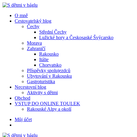
Menu
Hledat
Menu
O mně
Cestovatelský blog
Čechy
Střední Čechy
Lužické hory a Českosaské Švýcarsko
Morava
Zahraničí
Rakousko
Itálie
Chorvatsko
Příspěvky spolujezdců
Ubytování v Rakousku
Gastroturistika
Necestovní blog
Aktivity s dětmi
Obchod
VSTUP DO ONLINE TOULEK
Rakouské Alpy a okolí
Hledat
Můj účet
S