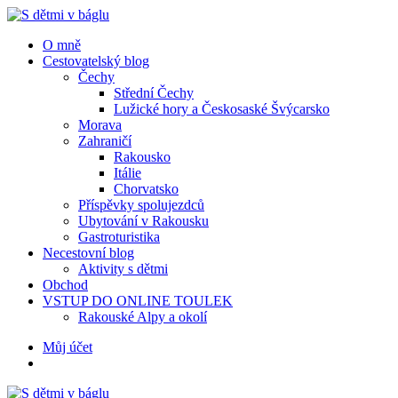
Menu
Hledat
Menu
O mně
Cestovatelský blog
Čechy
Střední Čechy
Lužické hory a Českosaské Švýcarsko
Morava
Zahraničí
Rakousko
Itálie
Chorvatsko
Příspěvky spolujezdců
Ubytování v Rakousku
Gastroturistika
Necestovní blog
Aktivity s dětmi
Obchod
VSTUP DO ONLINE TOULEK
Rakouské Alpy a okolí
Hledat
Můj účet
S