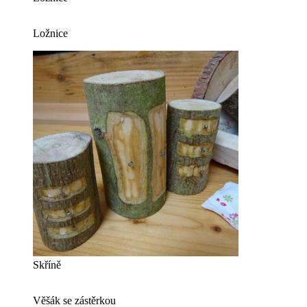
Ložnice
Skříně
Věšák se zástěrkou