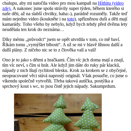
chalupu, aby mi natočila video pro mou kampaň na
Hithitu (video
zde).
A nakonec jsme spolu strávily super týden, během kterého si
naše děti, až na slabší chvilky, haha:-), parádně rozuměly. Takže teď
mám nejedno video (koukněte i na
toto
), spřízněnou duši a děti mají
kamarády. Toho všeho by nebylo, když bych tehdy před dvěma lety
neudělala ten krok do neznáma…
Díky mému „průvodci“ jsem se opět utvrdila v tom, co mě baví.
Říkám tomu „vymýšlet blbosti“. A už se mi v hlavě líhnou další a
další plány. Z ničeho nic se to z člověka valí a valí!
Ono je to jako s dětmi a hračkami. Čím víc jich doma mají a znají,
tím víc neví, s čím si hrát. Ale když jim dáte do ruky pár klacků,
nápady z nich lítají rychlostí blesku. Krok za krokem se z obyčejné,
neopracované věci stává naprostý originál. Však posuďte, co jsme o
víkendu společně vytvořili. Třeba taková autíčka, postýlka a
sprchový kout s wc, to jsou čistě jejich nápady. Sakumprdum.