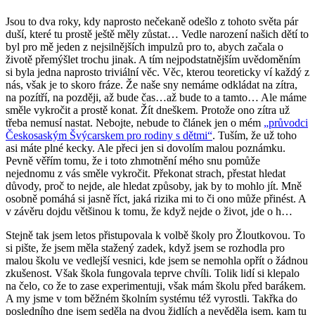
Jsou to dva roky, kdy naprosto nečekaně odešlo z tohoto světa pár
duší, které tu prostě ještě měly zůstat… Vedle narození našich dětí to
byl pro mě jeden z nejsilnějších impulzů pro to, abych začala o
životě přemýšlet trochu jinak. A tím nejpodstatnějším uvědoměním
si byla jedna naprosto triviální věc. Věc, kterou teoreticky ví každý z
nás, však je to skoro fráze. Že naše sny nemáme odkládat na zítra,
na pozítří, na později, až bude čas…až bude to a tamto… Ale máme
směle vykročit a prostě konat. Žít dneškem. Protože ono zítra už
třeba nemusí nastat.
Nebojte, nebude to článek jen o mém
„průvodci
Českosaským Švýcarskem pro rodiny s dětmi“
. Tuším, že už toho
asi máte plné kecky. Ale přeci jen si dovolím malou poznámku.
Pevně věřím tomu, že i toto zhmotnění mého snu pomůže
nejednomu z vás směle vykročit. Překonat strach, přestat hledat
důvody, proč to nejde, ale hledat způsoby, jak by to mohlo jít. Mně
osobně pomáhá si jasně říct, jaká rizika mi to či ono může přinést. A
v závěru dojdu většinou k tomu, že když nejde o život, jde o h…
Stejně tak jsem letos přistupovala k volbě školy pro Žloutkovou. To
si pište, že jsem měla stažený zadek, když jsem se rozhodla pro
malou školu ve vedlejší vesnici, kde jsem se nemohla opřít o žádnou
zkušenost. Však škola fungovala teprve chvíli. Tolik lidí si klepalo
na čelo, co že to zase experimentuji, však mám školu před barákem.
A my jsme v tom běžném školním systému též vyrostli. Takřka do
posledního dne jsem seděla na dvou židlích a nevěděla jsem, kam tu