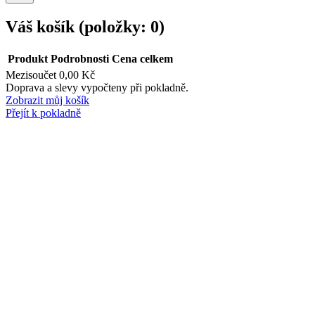
Váš košík
(položky: 0)
Produkt
Podrobnosti
Cena celkem
Mezisoučet
0,00 Kč
Produkty
Doprava a slevy vypočteny při pokladně.
Zobrazit můj košík
v
Přejít k pokladně
košíku