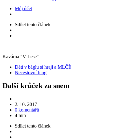
Můj účet
Sdílet
tento článek
Kavárna "V Lese"
Kategorie
Děti v báglu si hrají a MLČÍ!
Necestovní blog
Další krůček za snem
2. 10. 2017
0 komentářů
4 min
Sdílet
tento článek