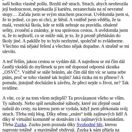
naší holku vlastně pošlu. Brzdil mě strach. Strach, abych neohrozila
její budoucnost, nepokazila jí kariéru, nezanechala na ní nevratné
stopy… Začala jsem se svým strachem pracovat. Uvědomila jsem si,
že to jediné, co pro ni chci, je štěstí. A vnitřně jsem věděla, že ta
malá, vesnická škola, kde se tolik nehraje na pravidla, obalené
sešity, zvonění a známky, je tou správnou cestou. A uvědomila jsem
si, že to nejhorší, co se může stát, je to, že ji prostě přehlásím do
školy jiné. A pakliže by to bylo nezbytné, společně to zvládneme.
Všechno má nějaké řešení a všechno nějak dopadne. A strašně se mi
ulevilo.
A teď řeším, jakou cestou se vydám dál. A najednou se mi čím dál
častěji vkrádá do myšlenek ta pro mě doposud odporná zkratka
„OSVČ“. Vnitřně se stále bráním, ale čím dál tím víc se sama sebe
ptám, proč se toho vlastně tak bojím? Jaká rizika mi to přinese? A
pomalu, jistojistě docházím k závěru, že přeci nejde o život, ne? Tak
uvidíme.
A víte, co je na tom všem nejlepší? Ta provázanost všeho se vším.
Ty náhody. Nebo spíš nenáhodné náhody, které mi zřejmě osud
nahrál do cesty, na kterou jsem se vydala, když jsem překonala svůj
strach. Třeba můj blog. Díky němu „znám“ tolik zajímavých lidí! A
díky té virtuální komunitě se dostávám i k zajímavých kontaktům.
Třeba
Zuzka
. Zuzku jsem poznala díky
Svobodné hře
, kterou
naprosto totálně a maximálně obdivuji. Zuzka k nám přijela na