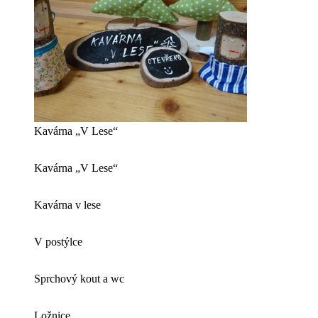
Kavárna „V Lese“
Kavárna „V Lese“
Kavárna v lese
V postýlce
Sprchový kout a wc
Ložnice