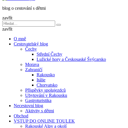
dětmi
blog o cestování s dětmi
v
báglu
zavřít
Vyhledávání
Hledat
pro:
zavřít
O mně
Cestovatelský blog
Čechy
Střední Čechy
Lužické hory a Českosaské Švýcarsko
Morava
Zahraničí
Rakousko
Itálie
Chorvatsko
Příspěvky spolujezdců
Ubytování v Rakousku
Gastroturistika
Necestovní blog
Aktivity s dětmi
Obchod
VSTUP DO ONLINE TOULEK
Rakouské Alpy a okolí