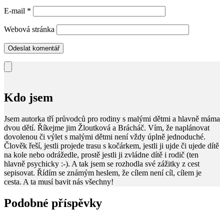
E-mail
*
Webová stránka
Kdo jsem
Jsem autorka tří průvodců pro rodiny s malými dětmi a hlavně máma
dvou dětí. Říkejme jim Žloutková a Brácháč. Vím, že naplánovat
dovolenou či výlet s malými dětmi není vždy úplně jednoduché.
Člověk řeší, jestli projede trasu s kočárkem, jestli ji ujde či ujede dítě
na kole nebo odrážedle, prostě jestli ji zvládne dítě i rodič (ten
hlavně psychicky :-). A tak jsem se rozhodla své zážitky z cest
sepisovat. Řídím se známým heslem, že cílem není cíl, cílem je
cesta. A ta musí bavit nás všechny!
Podobné příspěvky