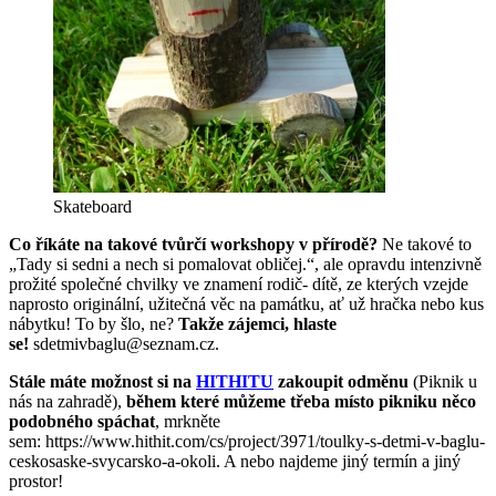
Skateboard
Co říkáte na takové tvůrčí workshopy v přírodě?
Ne takové to
„Tady si sedni a nech si pomalovat obličej.“, ale opravdu intenzivně
prožité společné chvilky ve znamení rodič- dítě, ze kterých vzejde
naprosto originální, užitečná věc na památku, ať už hračka nebo kus
nábytku! To by šlo, ne?
Takže zájemci, hlaste
se!
sdetmivbaglu@seznam.cz.
Stále máte možnost si na
HITHITU
zakoupit odměnu
(Piknik u
nás na zahradě),
během které můžeme třeba místo pikniku něco
podobného spáchat
, mrkněte
sem: https://www.hithit.com/cs/project/3971/toulky-s-detmi-v-baglu-
ceskosaske-svycarsko-a-okoli. A nebo najdeme jiný termín a jiný
prostor!