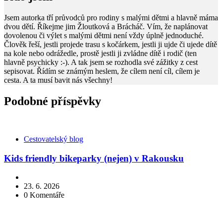
Jsem autorka tří průvodců pro rodiny s malými dětmi a hlavně máma
dvou dětí. Říkejme jim Žloutková a Brácháč. Vím, že naplánovat
dovolenou či výlet s malými dětmi není vždy úplně jednoduché.
Člověk řeší, jestli projede trasu s kočárkem, jestli ji ujde či ujede dítě
na kole nebo odrážedle, prostě jestli ji zvládne dítě i rodič (ten
hlavně psychicky :-). A tak jsem se rozhodla své zážitky z cest
sepisovat. Řídím se známým heslem, že cílem není cíl, cílem je
cesta. A ta musí bavit nás všechny!
Podobné příspěvky
Kategorie
Cestovatelský blog
Kids friendly bikeparky (nejen) v Rakousku
23. 6. 2026
0
Komentáře