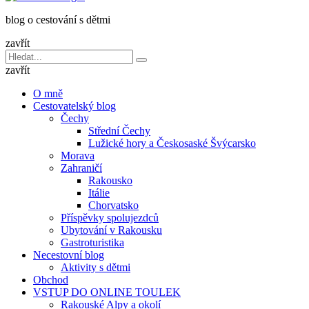
dětmi
blog o cestování s dětmi
v
báglu
zavřít
Vyhledávání
Hledat
pro:
zavřít
O mně
Cestovatelský blog
Čechy
Střední Čechy
Lužické hory a Českosaské Švýcarsko
Morava
Zahraničí
Rakousko
Itálie
Chorvatsko
Příspěvky spolujezdců
Ubytování v Rakousku
Gastroturistika
Necestovní blog
Aktivity s dětmi
Obchod
VSTUP DO ONLINE TOULEK
Rakouské Alpy a okolí