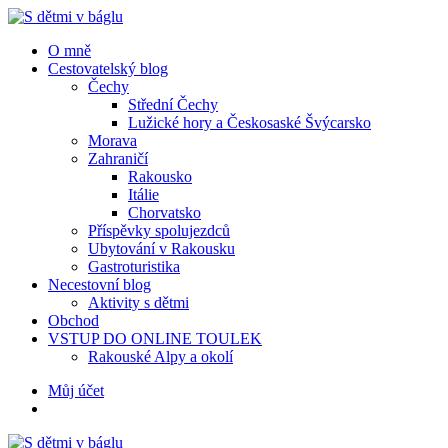
Menu
Hledat
Menu
O mně
Cestovatelský blog
Čechy
Střední Čechy
Lužické hory a Českosaské Švýcarsko
Morava
Zahraničí
Rakousko
Itálie
Chorvatsko
Příspěvky spolujezdců
Ubytování v Rakousku
Gastroturistika
Necestovní blog
Aktivity s dětmi
Obchod
VSTUP DO ONLINE TOULEK
Rakouské Alpy a okolí
Hledat
Můj účet
S