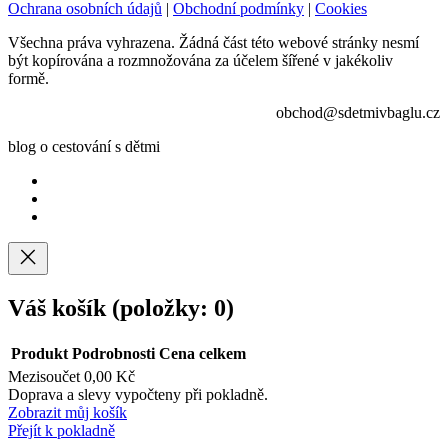
Ochrana osobních údajů
|
Obchodní podmínky
|
Cookies
Všechna práva vyhrazena. Žádná část této webové stránky nesmí
být kopírována a rozmnožována za účelem šířené v jakékoliv
formě.
obchod@sdetmivbaglu.cz
blog o cestování s dětmi
Váš košík
(položky: 0)
Produkt
Podrobnosti
Cena celkem
Mezisoučet
0,00 Kč
Produkty
Doprava a slevy vypočteny při pokladně.
Zobrazit můj košík
v
Přejít k pokladně