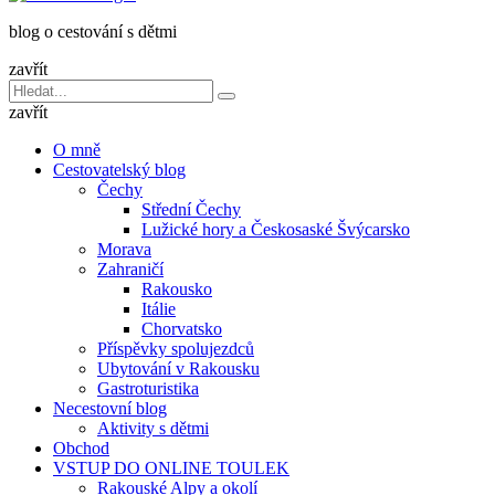
dětmi
blog o cestování s dětmi
v
báglu
zavřít
Vyhledávání
Hledat
pro:
zavřít
O mně
Cestovatelský blog
Čechy
Střední Čechy
Lužické hory a Českosaské Švýcarsko
Morava
Zahraničí
Rakousko
Itálie
Chorvatsko
Příspěvky spolujezdců
Ubytování v Rakousku
Gastroturistika
Necestovní blog
Aktivity s dětmi
Obchod
VSTUP DO ONLINE TOULEK
Rakouské Alpy a okolí