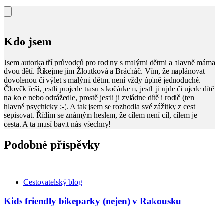
Kdo jsem
Jsem autorka tří průvodců pro rodiny s malými dětmi a hlavně máma
dvou dětí. Říkejme jim Žloutková a Brácháč. Vím, že naplánovat
dovolenou či výlet s malými dětmi není vždy úplně jednoduché.
Člověk řeší, jestli projede trasu s kočárkem, jestli ji ujde či ujede dítě
na kole nebo odrážedle, prostě jestli ji zvládne dítě i rodič (ten
hlavně psychicky :-). A tak jsem se rozhodla své zážitky z cest
sepisovat. Řídím se známým heslem, že cílem není cíl, cílem je
cesta. A ta musí bavit nás všechny!
Podobné příspěvky
Kategorie
Cestovatelský blog
Kids friendly bikeparky (nejen) v Rakousku