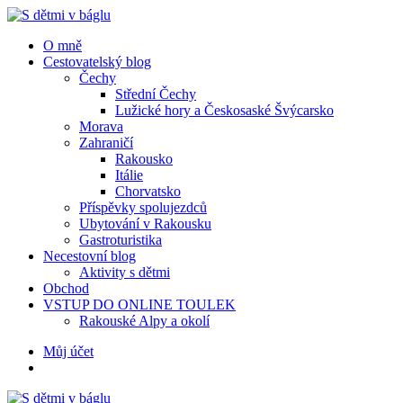
Menu
Hledat
Menu
O mně
Cestovatelský blog
Čechy
Střední Čechy
Lužické hory a Českosaské Švýcarsko
Morava
Zahraničí
Rakousko
Itálie
Chorvatsko
Příspěvky spolujezdců
Ubytování v Rakousku
Gastroturistika
Necestovní blog
Aktivity s dětmi
Obchod
VSTUP DO ONLINE TOULEK
Rakouské Alpy a okolí
Hledat
Můj účet
S