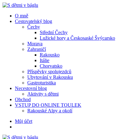
Menu
Hledat
Menu
O mně
Cestovatelský blog
Čechy
Střední Čechy
Lužické hory a Českosaské Švýcarsko
Morava
Zahraničí
Rakousko
Itálie
Chorvatsko
Příspěvky spolujezdců
Ubytování v Rakousku
Gastroturistika
Necestovní blog
Aktivity s dětmi
Obchod
VSTUP DO ONLINE TOULEK
Rakouské Alpy a okolí
Hledat
Můj účet
S