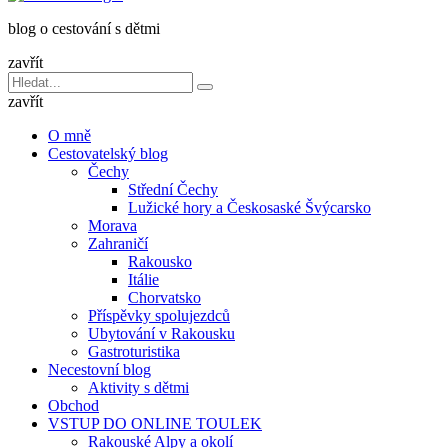
dětmi
blog o cestování s dětmi
v
báglu
zavřít
Vyhledávání
Hledat
pro:
zavřít
O mně
Cestovatelský blog
Čechy
Střední Čechy
Lužické hory a Českosaské Švýcarsko
Morava
Zahraničí
Rakousko
Itálie
Chorvatsko
Příspěvky spolujezdců
Ubytování v Rakousku
Gastroturistika
Necestovní blog
Aktivity s dětmi
Obchod
VSTUP DO ONLINE TOULEK
Rakouské Alpy a okolí