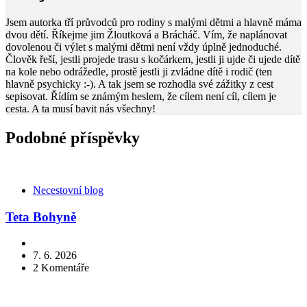
Jsem autorka tří průvodců pro rodiny s malými dětmi a hlavně máma
dvou dětí. Říkejme jim Žloutková a Brácháč. Vím, že naplánovat
dovolenou či výlet s malými dětmi není vždy úplně jednoduché.
Člověk řeší, jestli projede trasu s kočárkem, jestli ji ujde či ujede dítě
na kole nebo odrážedle, prostě jestli ji zvládne dítě i rodič (ten
hlavně psychicky :-). A tak jsem se rozhodla své zážitky z cest
sepisovat. Řídím se známým heslem, že cílem není cíl, cílem je
cesta. A ta musí bavit nás všechny!
Podobné příspěvky
Kategorie
Necestovní blog
Teta Bohyně
7. 6. 2026
2
Komentáře