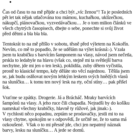
Čas od času to na mě přijde a chci být „víc ženou“! Ta je posledních
pět let tak nějak utlačována tou mámou, kuchařkou, uklízečkou,
nákupčí, plánovačkou, vyzvedávačkou… Je o tom milion článků ve
všech chytrých časopisech, dbejte o sebe, ponechte si svůj život
před dětmi a bla bla bla.
Tentokrát to na mě přišlo v sobotu, těsně před výletem na Kokořín.
Nevím, co mě to popadlo, že se udělám na výlet krásná:-). Vzala
jsem tu krabičku s barvícím šamponem na vlasy, návod jsem nečetla,
prskla to ledabyle na hlavu (však co, stejně mi ta světlejší barva
nechytne, jde mi jen o ten lesk), poklidila, zuby dětem vyčistila,
prostě to klasické tempo, kdy děláte sto věcí najednou. Těšila jsem
se, jak budu oslňovat novým lehkým leskem svých hnědých vlasů
na sluníčku… k tomu ten nový lesk na rty, oční stíny… pak přišel
šok.
Vraťme se zpátky. Drogerie. Já a Brácháč. Mraky barvících
šampónů na vlasy. A jeho ruce čili chapadla. Nejradši by do košíku
namrskal všechny krabičky, hlavně ty růžové, jak jinak:-).
V rychlosti něco popadnu, zeptám se prodavačky, jestli mi to na
vlasy chytne, spokojím se s odpovědí, že určitě ne, že to sama má
ozkoušené. Však o to mi přesně jde, chci jen nepatrný náznak
barvy, lesku na sluníčku… A jede se domů.