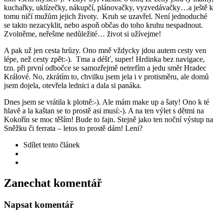
kuchařky, uklízečky, nákupčí, plánovačky, vyzvedávačky…a ještě k
tomu ničí mužům jejich životy. Kruh se uzavřel. Není jednoduché
se takto nezacyklit, nebo aspoň občas do toho kruhu nespadnout.
Zvolněme, neřešme nedůležité… život si užívejme!
A pak už jen cesta hrůzy. Ono mně vždycky jdou autem cesty ven
lépe, než cesty zpět:-). Tma a déšť, super! Hrdinka bez navigace,
tzn. při první odbočce se samozřejmě netrefím a jedu směr Hradec
Králové. No, zkrátím to, chvilku jsem jela i v protisměru, ale domů
jsem dojela, otevřela lednici a dala si panáka.
Dnes jsem se vrátila k plotně:-). Ale mám make up a šaty! Ono k té
hlavě a la kaštan se to prostě asi musí:-). A na ten výlet s dětmi na
Kokořín se moc těším! Bude to fajn. Stejně jako ten noční výstup na
Sněžku či ferrata – letos to prostě dám! Leni?
Sdílet
tento článek
Zanechat komentář
Napsat komentář