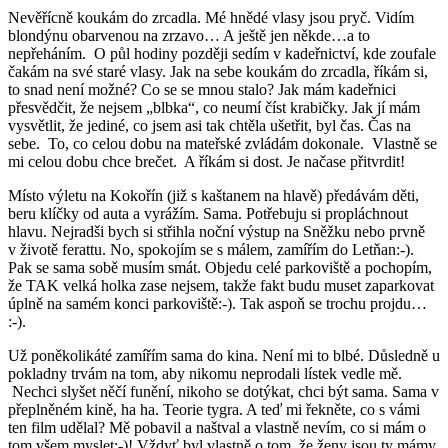
Nevěřícně koukám do zrcadla. Mé hnědé vlasy jsou pryč. Vidím
blondýnu obarvenou na zrzavo… A ještě jen někde…a to
nepřeháním. O půl hodiny později sedím v kadeřnictví, kde zoufale
čakám na své staré vlasy. Jak na sebe koukám do zrcadla, říkám si,
to snad není možné? Co se se mnou stalo? Jak mám kadeřnici
přesvědčit, že nejsem „blbka“, co neumí číst krabičky. Jak jí mám
vysvětlit, že jediné, co jsem asi tak chtěla ušetřit, byl čas. Čas na
sebe. To, co celou dobu na mateřské zvládám dokonale. Vlastně se
mi celou dobu chce brečet. A říkám si dost. Je načase přitvrdit!
Místo výletu na Kokořín (již s kaštanem na hlavě) předávám děti,
beru klíčky od auta a vyrážím. Sama. Potřebuju si propláchnout
hlavu. Nejradši bych si střihla noční výstup na Sněžku nebo prvně
v životě ferattu. No, spokojím se s málem, zamířím do Letňan:-).
Pak se sama sobě musím smát. Objedu celé parkoviště a pochopím,
že TAK velká holka zase nejsem, takže fakt budu muset zaparkovat
úplně na samém konci parkoviště:-). Tak aspoň se trochu projdu…
:-).
Už poněkolikáté zamířím sama do kina. Není mi to blbé. Důsledně u
pokladny trvám na tom, aby nikomu neprodali lístek vedle mě.
Nechci slyšet něčí funění, nikoho se dotýkat, chci být sama. Sama v
přeplněném kině, ha ha. Teorie tygra. A teď mi řekněte, co s vámi
ten film udělal? Mě pobavil a naštval a vlastně nevím, co si mám o
tom všem myslet:-)! Vždyť byl vlastně o tom, že ženy jsou ty mámy,