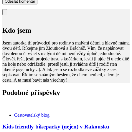
Kdo jsem
Jsem autorka tří průvodců pro rodiny s malými dětmi a hlavně máma
dvou dětí. Říkejme jim Žloutková a Brácháč. Vím, že naplánovat
dovolenou či výlet s malými dětmi není vždy úplně jednoduché.
Člověk řeší, jestli projede trasu s kočárkem, jestli ji ujde či ujede dítě
na kole nebo odrážedle, prostě jestli ji zvládne dítě i rodič (ten
hlavně psychicky :-). A tak jsem se rozhodla své zážitky z cest
sepisovat. Řídím se známým heslem, že cílem není cíl, cílem je
cesta. A ta musí bavit nás všechny!
Podobné příspěvky
Kategorie
Cestovatelský blog
Kids friendly bikeparky (nejen) v Rakousku