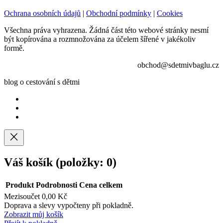
Ochrana osobních údajů
|
Obchodní podmínky
|
Cookies
Všechna práva vyhrazena. Žádná část této webové stránky nesmí
být kopírována a rozmnožována za účelem šířené v jakékoliv
formě.
obchod@sdetmivbaglu.cz
blog o cestování s dětmi
Váš košík
(položky: 0)
Produkt
Podrobnosti
Cena celkem
Mezisoučet
0,00 Kč
Produkty
Doprava a slevy vypočteny při pokladně.
Zobrazit můj košík
v