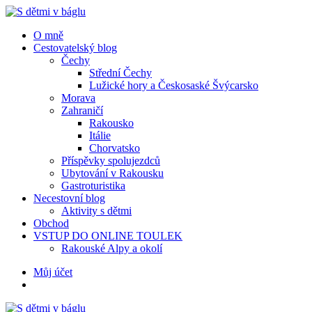
Menu
Hledat
Menu
O mně
Cestovatelský blog
Čechy
Střední Čechy
Lužické hory a Českosaské Švýcarsko
Morava
Zahraničí
Rakousko
Itálie
Chorvatsko
Příspěvky spolujezdců
Ubytování v Rakousku
Gastroturistika
Necestovní blog
Aktivity s dětmi
Obchod
VSTUP DO ONLINE TOULEK
Rakouské Alpy a okolí
Hledat
Můj účet
S