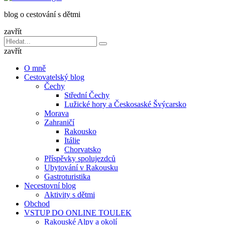
dětmi
blog o cestování s dětmi
v
báglu
zavřít
Vyhledávání
Hledat
pro:
zavřít
O mně
Cestovatelský blog
Čechy
Střední Čechy
Lužické hory a Českosaské Švýcarsko
Morava
Zahraničí
Rakousko
Itálie
Chorvatsko
Příspěvky spolujezdců
Ubytování v Rakousku
Gastroturistika
Necestovní blog
Aktivity s dětmi
Obchod
VSTUP DO ONLINE TOULEK
Rakouské Alpy a okolí