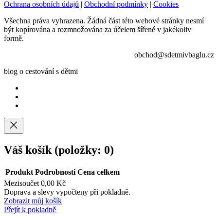
Ochrana osobních údajů
|
Obchodní podmínky
|
Cookies
Všechna práva vyhrazena. Žádná část této webové stránky nesmí
být kopírována a rozmnožována za účelem šířené v jakékoliv
formě.
obchod@sdetmivbaglu.cz
blog o cestování s dětmi
Váš košík
(položky: 0)
Produkt
Podrobnosti
Cena celkem
Mezisoučet
0,00 Kč
Produkty
Doprava a slevy vypočteny při pokladně.
Zobrazit můj košík
v
Přejít k pokladně