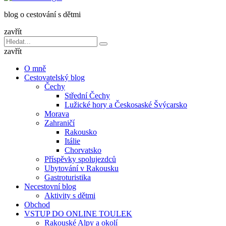
dětmi
blog o cestování s dětmi
v
báglu
zavřít
Vyhledávání
Hledat
pro:
zavřít
O mně
Cestovatelský blog
Čechy
Střední Čechy
Lužické hory a Českosaské Švýcarsko
Morava
Zahraničí
Rakousko
Itálie
Chorvatsko
Příspěvky spolujezdců
Ubytování v Rakousku
Gastroturistika
Necestovní blog
Aktivity s dětmi
Obchod
VSTUP DO ONLINE TOULEK
Rakouské Alpy a okolí