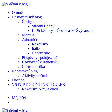
Menu
Hledat
Menu
O mně
Cestovatelský blog
Čechy
Střední Čechy
Lužické hory a Českosaské Švýcarsko
Morava
Zahraničí
Rakousko
Itálie
Chorvatsko
Příspěvky spolujezdců
Ubytování v Rakousku
Gastroturistika
Necestovní blog
Aktivity s dětmi
Obchod
VSTUP DO ONLINE TOULEK
Rakouské Alpy a okolí
Hledat
Můj účet
S