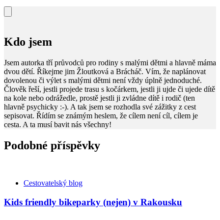
Kdo jsem
Jsem autorka tří průvodců pro rodiny s malými dětmi a hlavně máma
dvou dětí. Říkejme jim Žloutková a Brácháč. Vím, že naplánovat
dovolenou či výlet s malými dětmi není vždy úplně jednoduché.
Člověk řeší, jestli projede trasu s kočárkem, jestli ji ujde či ujede dítě
na kole nebo odrážedle, prostě jestli ji zvládne dítě i rodič (ten
hlavně psychicky :-). A tak jsem se rozhodla své zážitky z cest
sepisovat. Řídím se známým heslem, že cílem není cíl, cílem je
cesta. A ta musí bavit nás všechny!
Podobné příspěvky
Kategorie
Cestovatelský blog
Kids friendly bikeparky (nejen) v Rakousku