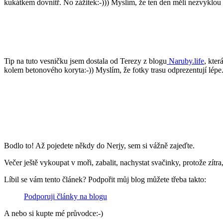
kukátkem dovnitř. No zážitek:-))) Myslím, že ten den měli nezvyklou 
Tip na tuto vesničku jsem dostala od Terezy z blogu
Naruby.life
, kte
kolem betonového koryta:-)) Myslím, že fotky trasu odprezentují lépe
Bodlo to! Až pojedete někdy do Nerjy, sem si vážně zajeďte.
Večer ještě vykoupat v moři, zabalit, nachystat svačinky, protože zítr
Líbil se vám tento článek? Podpořit můj blog můžete třeba takto:
Podporuji články na blogu
A nebo si kupte mé průvodce:-)