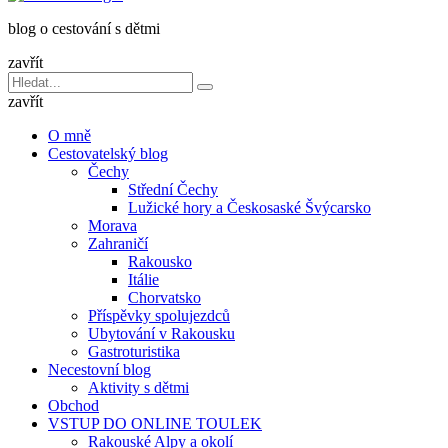
dětmi
blog o cestování s dětmi
v
báglu
zavřít
Vyhledávání
Hledat
pro:
zavřít
O mně
Cestovatelský blog
Čechy
Střední Čechy
Lužické hory a Českosaské Švýcarsko
Morava
Zahraničí
Rakousko
Itálie
Chorvatsko
Příspěvky spolujezdců
Ubytování v Rakousku
Gastroturistika
Necestovní blog
Aktivity s dětmi
Obchod
VSTUP DO ONLINE TOULEK
Rakouské Alpy a okolí