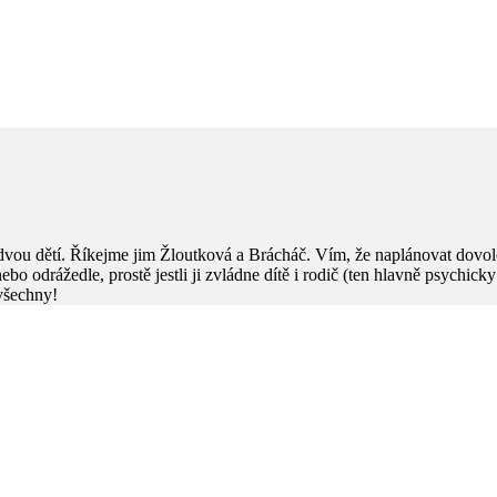
dvou dětí. Říkejme jim Žloutková a Brácháč. Vím, že naplánovat dovol
e nebo odrážedle, prostě jestli ji zvládne dítě i rodič (ten hlavně psychic
 všechny!