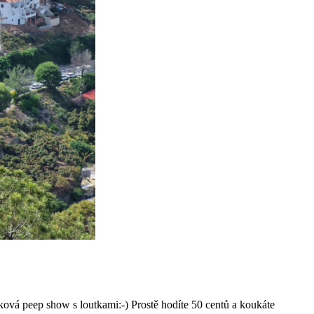
ková peep show s loutkami:-) Prostě hodíte 50 centů a koukáte