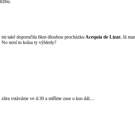
tržbu.
rá mi také doporučila 6km dlouhou procházku
Acequia de Lizar.
Já mar
. No není to krása ty výhledy?
a, zítra vstáváme ve 4:30 a míříme zase o kus dál…