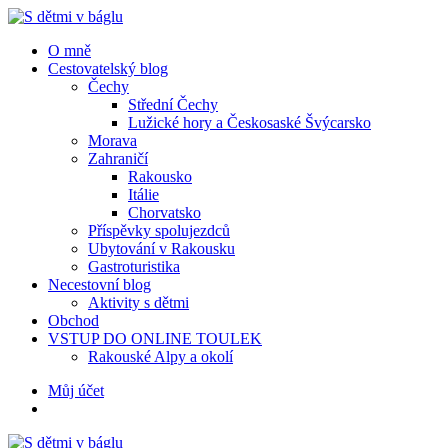
Menu
Hledat
Menu
O mně
Cestovatelský blog
Čechy
Střední Čechy
Lužické hory a Českosaské Švýcarsko
Morava
Zahraničí
Rakousko
Itálie
Chorvatsko
Příspěvky spolujezdců
Ubytování v Rakousku
Gastroturistika
Necestovní blog
Aktivity s dětmi
Obchod
VSTUP DO ONLINE TOULEK
Rakouské Alpy a okolí
Hledat
Můj účet
S