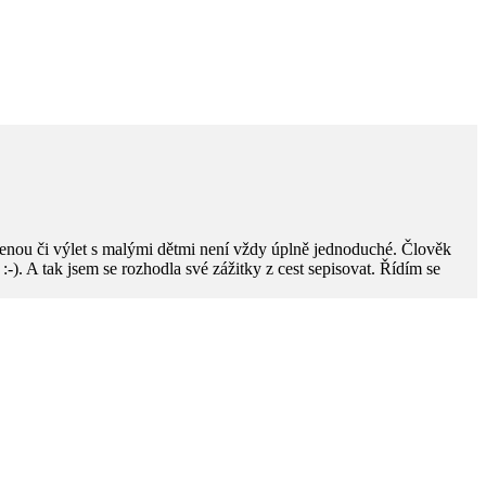
enou či výlet s malými dětmi není vždy úplně jednoduché. Člověk
ky :-). A tak jsem se rozhodla své zážitky z cest sepisovat. Řídím se