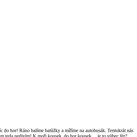
 víc do hor! Ráno balíme batůžky a míříme na autobusák. Tentokrát nás
 jim teda nedivím! K moři kousek, do hor kousek… je to vůbec fér?