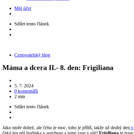
Můj účet
Sdílet
tento článek
Kategorie
Cestovatelský blog
Máma a dcera II.- 8. den: Frigiliana
5. 7. 2024
0 komentářů
2 min
Sdílet
tento článek
Jako moře dobrý, ale čeho je moc, toho je příliš, takže už druhý den
v
čeká jen půl hodinka v autobuse a jsme zase v ráji!
Frigiliana
je typi