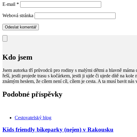
E-mail
*
Webová stránka
Kdo jsem
Jsem autorka tří průvodců pro rodiny s malými dětmi a hlavně máma 
řeší, jestli projede trasu s kočárkem, jestli ji ujde či ujede dítě na kol
známým heslem, že cílem není cíl, cílem je cesta. A ta musí bavit nás
Podobné příspěvky
Kategorie
Cestovatelský blog
Kids friendly bikeparky (nejen) v Rakousku