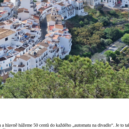
 a hlavně hážeme 50 centů do každého „automatu na divadlo“. Je to ta