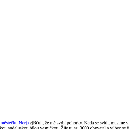
 městečku Nerja
zjišťuji, že mě svrbí pohorky. Nedá se svítit, musíme
ckou andaluskou bílou vesničkou. Žije tu asi 3000 obyvatel a vůbec se