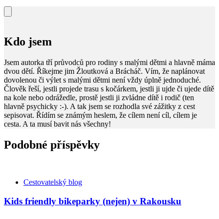
Kdo jsem
Jsem autorka tří průvodců pro rodiny s malými dětmi a hlavně máma
dvou dětí. Říkejme jim Žloutková a Brácháč. Vím, že naplánovat
dovolenou či výlet s malými dětmi není vždy úplně jednoduché.
Člověk řeší, jestli projede trasu s kočárkem, jestli ji ujde či ujede dítě
na kole nebo odrážedle, prostě jestli ji zvládne dítě i rodič (ten
hlavně psychicky :-). A tak jsem se rozhodla své zážitky z cest
sepisovat. Řídím se známým heslem, že cílem není cíl, cílem je
cesta. A ta musí bavit nás všechny!
Podobné příspěvky
Kategorie
Cestovatelský blog
Kids friendly bikeparky (nejen) v Rakousku