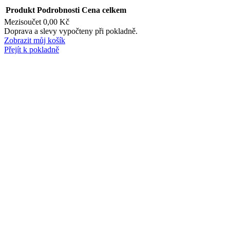
Produkt
Podrobnosti
Cena celkem
Mezisoučet
0,00 Kč
Produkty
Doprava a slevy vypočteny při pokladně.
Zobrazit můj košík
v
Přejít k pokladně
košíku