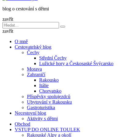
dětmi
blog o cestování s dětmi
v
báglu
zavřít
Vyhledávání
Hledat
pro:
zavřít
O mně
Cestovatelský blog
Čechy
Střední Čechy
Lužické hory a Českosaské Švýcarsko
Morava
Zahraničí
Rakousko
Itálie
Chorvatsko
Příspěvky spolujezdců
Ubytování v Rakousku
Gastroturistika
Necestovní blog
Aktivity s dětmi
Obchod
VSTUP DO ONLINE TOULEK
Rakouské Alpy a okolí