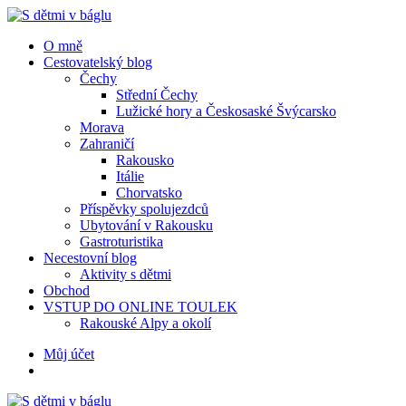
Menu
Hledat
Menu
O mně
Cestovatelský blog
Čechy
Střední Čechy
Lužické hory a Českosaské Švýcarsko
Morava
Zahraničí
Rakousko
Itálie
Chorvatsko
Příspěvky spolujezdců
Ubytování v Rakousku
Gastroturistika
Necestovní blog
Aktivity s dětmi
Obchod
VSTUP DO ONLINE TOULEK
Rakouské Alpy a okolí
Hledat
Můj účet
S