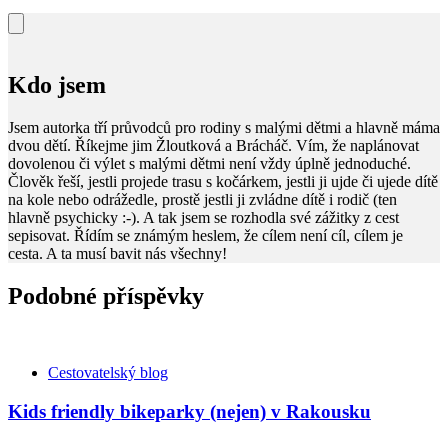
Kdo jsem
Jsem autorka tří průvodců pro rodiny s malými dětmi a hlavně máma
dvou dětí. Říkejme jim Žloutková a Brácháč. Vím, že naplánovat
dovolenou či výlet s malými dětmi není vždy úplně jednoduché.
Člověk řeší, jestli projede trasu s kočárkem, jestli ji ujde či ujede dítě
na kole nebo odrážedle, prostě jestli ji zvládne dítě i rodič (ten
hlavně psychicky :-). A tak jsem se rozhodla své zážitky z cest
sepisovat. Řídím se známým heslem, že cílem není cíl, cílem je
cesta. A ta musí bavit nás všechny!
Podobné příspěvky
Kategorie
Cestovatelský blog
Kids friendly bikeparky (nejen) v Rakousku