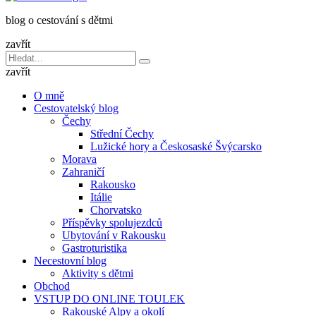
dětmi
blog o cestování s dětmi
v
báglu
zavřít
Vyhledávání
Hledat
pro:
zavřít
O mně
Cestovatelský blog
Čechy
Střední Čechy
Lužické hory a Českosaské Švýcarsko
Morava
Zahraničí
Rakousko
Itálie
Chorvatsko
Příspěvky spolujezdců
Ubytování v Rakousku
Gastroturistika
Necestovní blog
Aktivity s dětmi
Obchod
VSTUP DO ONLINE TOULEK
Rakouské Alpy a okolí