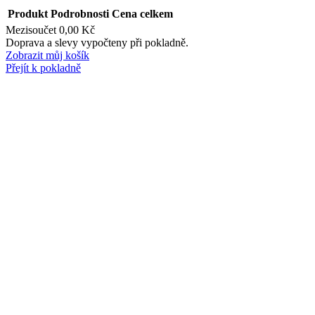
Produkt
Podrobnosti
Cena celkem
Mezisoučet
0,00 Kč
Produkty
Doprava a slevy vypočteny při pokladně.
Zobrazit můj košík
v
Přejít k pokladně
košíku