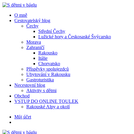
Menu
Hledat
Menu
O mně
Cestovatelský blog
Čechy
Střední Čechy
Lužické hory a Českosaské Švýcarsko
Morava
Zahraničí
Rakousko
Itálie
Chorvatsko
Příspěvky spolujezdců
Ubytování v Rakousku
Gastroturistika
Necestovní blog
Aktivity s dětmi
Obchod
VSTUP DO ONLINE TOULEK
Rakouské Alpy a okolí
Hledat
Můj účet
S