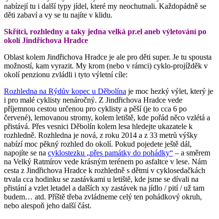
nabízejí tu i další typy jídel, které my neochutnali. Každopádně se
děti zabaví a vy se tu najíte v klidu.
Skřítci, rozhledny a taky jedna velká pr.el aneb výletování po
okolí Jindřichova Hradce
Oblast kolem Jindřichova Hradce je ale pro děti super. Je tu spousta
možností, kam vyrazit. My krom (nebo v rámci) cyklo-projížděk v
okolí penzionu zvládli i tyto výletní cíle:
Rozhledna na Rýdův kopec u Děbolína
je moc hezký výlet, který je
i pro malé cyklisty nenáročný. Z Jindřichova Hradce vede
příjemnou cestou určenou pro cyklisty a pěší (je to cca 6 po
červené), lemovanou stromy, kolem letiště, kde pořád něco vzlétá a
přistává. Přes vesnici Děbolín kolem lesa hledejte ukazatele k
rozhledně. Rozhledna je nová, z roku 2014 a z 33 metrů výšky
nabízí moc pěkný rozhled do okolí. Pokud pojedete ještě dál,
napojíte se na
cyklostezku „přes památky do pohádky“
– a směrem
na Velký Ratmírov vede krásným terénem po asfaltce v lese. Nám
cesta z Jindřichova Hradce k rozhledně s dětmi v cyklosedačkách
trvala cca hodinku se zastávkami u letiště, kde jsme se dívali na
přistání a vzlet letadel a dalších xy zastávek na jídlo / pití / už tam
budem… atd. Příště třeba zvládneme celý ten pohádkový okruh,
nebo alespoň jeho další část.