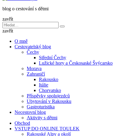
dětmi
blog o cestování s dětmi
v
báglu
zavřít
Vyhledávání
Hledat
pro:
zavřít
O mně
Cestovatelský blog
Čechy
Střední Čechy
Lužické hory a Českosaské Švýcarsko
Morava
Zahraničí
Rakousko
Itálie
Chorvatsko
Příspěvky spolujezdců
Ubytování v Rakousku
Gastroturistika
Necestovní blog
Aktivity s dětmi
Obchod
VSTUP DO ONLINE TOULEK
Rakouské Alpy a okolí