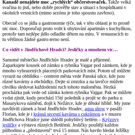
Kanadě nenajdete moc „rychlých“ občerstvovaček.
Takže velká
svačina to jistí, nebo dobře prověřte stav a situaci s hospůdkami v
okolních vesnicích (mimo sezónu je toho spoustu zavřeno).
Obecně co se jídla a gastronomie týče, tak v této oblasti je to prostě
nic moc. Doporučuji proto volit k ubytování apartmán s kuchyňkou,
protože tam nejlépe jídlo odladíte dětem na míru. V restauracích to
tu většinou žádné gastro-terno není.
Co vidět v Jindřichově Hradci? Jesličky a mnohem víc…
Samotné městečko Jindřichův Hradec je malé a příjemné.
Zaparkujete kousek od zámku u rybníka Vajgar pod zámkem, kde je
mnoho vyhrazených placených parkovacích míst. Potom už můžete
vyrazit na obhlídku – centrem města vede Panská ulice, kde jsou
různé kavárny a obchůdky. Dejte si zmrzku a na lavičce můžete
chvilku sledovat každodenní ruch tohoto maloměsta. Hezká
procházka pak vede od zámku kolem rybníka Vajgar. Pak se můžete
vydat zjistit, kudy prochází 15tý poledník a projít se do parku u
Masarykova náměstí, dojít k Nežárce, kde je dětské hřiště. My jsme
navštívili zámek a hrad Jindřichův Hradec,
aqua show
v pasáži
Florian, kde je i
krásná secesní kavárna s cukrárnou
a v muzeu
Jindřichova Hradce jsme shlédli pohyblivý betlém –
Krýzovy
jesličky
a výstavu různých Betlémů. Jesličky pouštějí každou
půlhodinu a „představení“ trvá 15 minut. Nás bavilo hledat Ježíšky