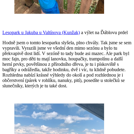
Lesopark u Jakuba u Valtínova (Kunžak)
a výlet na Ďáblovu prdel
Hodně jsem o tomto lesoparku slyšela, plno chvály. Tak jsme se sem
vypravili. Vyrazili jsme ve všední den mimo sezónu a bylo tu
překvapivě dost lidí. V sezóně to tady bude asi mazec. Ale park byl
moc fajn, pro děti tu mají lanovku, houpačky, trampolínu a další
herní prvky, povětšinou z přírodního dřeva, je tu i pískoviště s
bagříky a odrážedla, takže hodinku, dvě i víc, tu klidně pobudete.
Rozhledna nabízí krásné výhledy do okolí a pod rozhlednou je i
občerstvení (párek v rohlíku, nanuky, pití), posedíte u stolečků se
slunečníky, kterých je tu také dost.