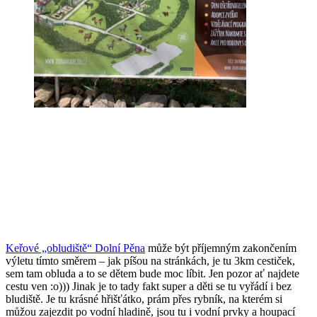
Keřové „obludiště“ Dolní Pěna
může být příjemným zakončením
výletu tímto směrem – jak píšou na stránkách, je tu 3km cestiček,
sem tam obluda a to se dětem bude moc líbit. Jen pozor ať najdete
cestu ven :o))) Jinak je to tady fakt super a děti se tu vyřádí i bez
bludiště. Je tu krásné hřišťátko, prám přes rybník, na kterém si
můžou zajezdit po vodní hladině, jsou tu i vodní prvky a houpací