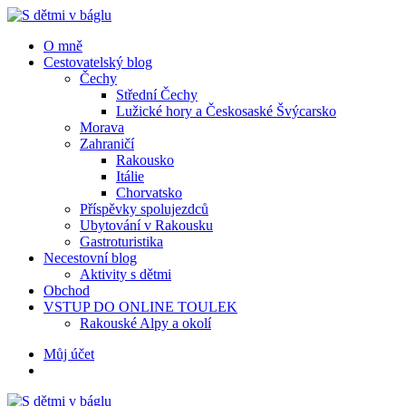
Menu
Hledat
Menu
O mně
Cestovatelský blog
Čechy
Střední Čechy
Lužické hory a Českosaské Švýcarsko
Morava
Zahraničí
Rakousko
Itálie
Chorvatsko
Příspěvky spolujezdců
Ubytování v Rakousku
Gastroturistika
Necestovní blog
Aktivity s dětmi
Obchod
VSTUP DO ONLINE TOULEK
Rakouské Alpy a okolí
Hledat
Můj účet
S