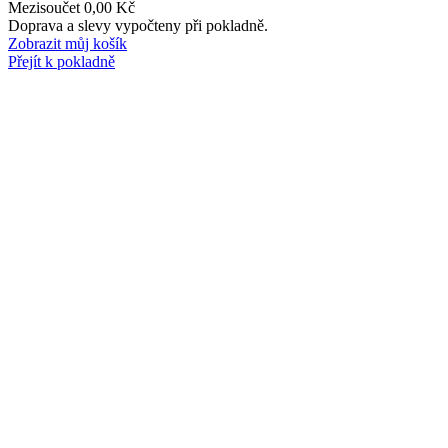
Mezisoučet
0,00 Kč
Produkty
Doprava a slevy vypočteny při pokladně.
Zobrazit můj košík
v
Přejít k pokladně
košíku