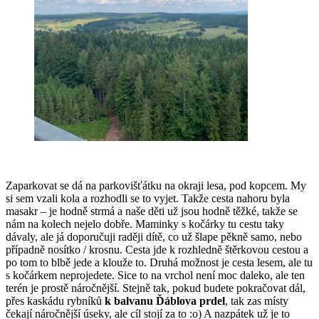
Zaparkovat se dá na parkovišťátku na okraji lesa, pod kopcem. My
si sem vzali kola a rozhodli se to vyjet. Takže cesta nahoru byla
masakr – je hodně strmá a naše děti už jsou hodně těžké, takže se
nám na kolech nejelo dobře. Maminky s kočárky tu cestu taky
dávaly, ale já doporučuji raději dítě, co už šlape pěkně samo, nebo
případně nosítko / krosnu. Cesta jde k rozhledně štěrkovou cestou a
po tom to blbě jede a klouže to. Druhá možnost je cesta lesem, ale tu
s kočárkem neprojedete. Sice to na vrchol není moc daleko, ale ten
terén je prostě náročnější. Stejně tak, pokud budete pokračovat dál,
přes kaskádu rybníků
k balvanu Ďáblova prdel
, tak zas místy
čekají náročnější úseky, ale cíl stojí za to :o) A nazpátek už je to