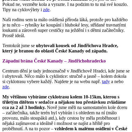
Pokud ne, vezměte kola a vyrazte. I na podzim to tu má své kouzlo.
Tipy na cyklovýlety i
zde
.
Naši rodinu sem ta málo osídlená příroda láká, protože pro každého
je tu něco – rybníky ke koupání i hluboké lesy, střídané travnatými
loukami a zároveň super cestičky na ježdění i s dětmi začátečníky.
Prostě ideál.
Tentokrát jsme se
ubytovali kousek od Jindřichova Hradce,
který je branou do oblasti České Kanady od západu.
Západní brána České Kanady – Jindřichohradecko
Centrum dění je tady jednoznačně v Jindřichově Hradci, kde jsme se
i ubytovali. Něco málo k cyklistice: stručně a jasně – kolem dokola
si cyklotrasu vybere každý. Najdete je na webu např.
tady
a nebo
zde
.
My většinou vybíráme cyklotrasu kolem 10-15km, kterou s
tříletým dítětem v sedačce a nějakou tou přestávkou zvládáme
cca za 2 až 3 hodinky.
Nově jsme měli na samostatném kole dceru
– začátečníka, takže terén byl vybírán i s ohledem na ní (málo
provozu, málo stoupáků atd.), kdy cestou by měla proběhnout i
nějaká zajímavost a ideálně i možnost se najíst a hřiště pro
proběhnutí. A na to pozor –
vzhledem k malému osídlení v České