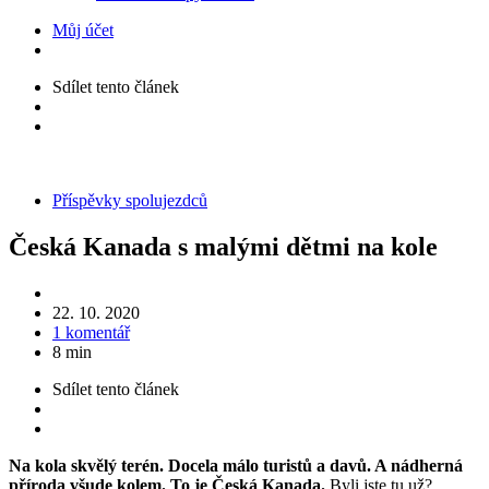
Můj účet
Sdílet
tento článek
Kategorie
Příspěvky spolujezdců
Česká Kanada s malými dětmi na kole
22. 10. 2020
1 komentář
8 min
Sdílet
tento článek
Na kola skvělý terén. Docela málo turistů a davů. A nádherná
příroda všude kolem. To je Česká Kanada.
Byli jste tu už?