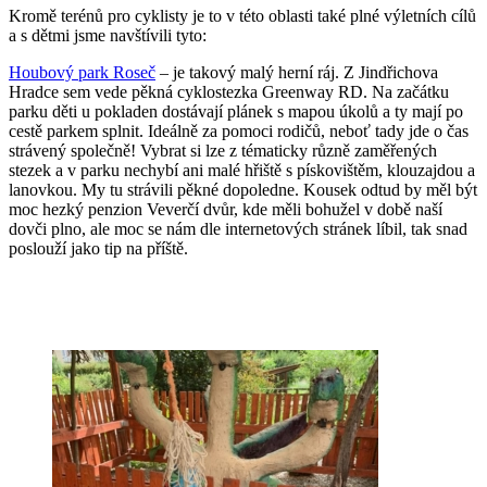
Kromě terénů pro cyklisty je to v této oblasti také plné výletních cílů
a s dětmi jsme navštívili tyto:
Houbový park Roseč
– je takový malý herní ráj. Z Jindřichova
Hradce sem vede pěkná cyklostezka Greenway RD. Na začátku
parku děti u pokladen dostávají plánek s mapou úkolů a ty mají po
cestě parkem splnit. Ideálně za pomoci rodičů, neboť tady jde o čas
strávený společně! Vybrat si lze z tématicky různě zaměřených
stezek a v parku nechybí ani malé hřiště s pískovištěm, klouzajdou a
lanovkou. My tu strávili pěkné dopoledne. Kousek odtud by měl být
moc hezký penzion Veverčí dvůr, kde měli bohužel v době naší
dovči plno, ale moc se nám dle internetových stránek líbil, tak snad
poslouží jako tip na příště.