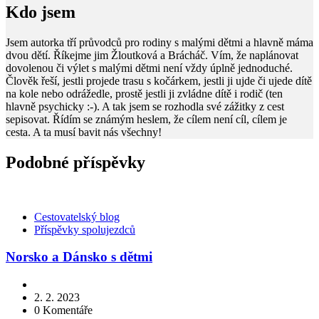
Kdo jsem
Jsem autorka tří průvodců pro rodiny s malými dětmi a hlavně máma
dvou dětí. Říkejme jim Žloutková a Brácháč. Vím, že naplánovat
dovolenou či výlet s malými dětmi není vždy úplně jednoduché.
Člověk řeší, jestli projede trasu s kočárkem, jestli ji ujde či ujede dítě
na kole nebo odrážedle, prostě jestli ji zvládne dítě i rodič (ten
hlavně psychicky :-). A tak jsem se rozhodla své zážitky z cest
sepisovat. Řídím se známým heslem, že cílem není cíl, cílem je
cesta. A ta musí bavit nás všechny!
Podobné příspěvky
Kategorie
Cestovatelský blog
Příspěvky spolujezdců
Norsko a Dánsko s dětmi
2. 2. 2023
0
Komentáře