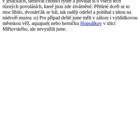
v jesličkách, sledovat chodící rytíře a povídat si o všech těch
různých povoláních, které jsou zde ztvárněné. Pětileté dceři se to
moc líbilo, dvouleťák se bál, tak raději odešel a pobíhal s tátou na
nádvoří muzea :o) Pro případ deště jsme měli v záloze i vyhlídkovou
městskou věž, aquapark nebo herničku
Hopsálkov
v ulici
Miřiovského, ale nevyužili jsme.