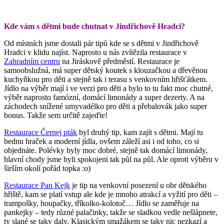
Kde vám s dětmi bude chutnat v Jindřichově Hradci?
Od místních jsme dostali pár tipů kde se s dětmi v Jindřichově
Hradci v klidu najíst. Naprosto u nás zvítězila restaurace v
Zahradním centru
na Jiráskově předměstí. Restaurace je
samoobslužná, má super dětský koutek s klouzačkou a dřevěnou
kuchyňkou pro děti a stejně tak i terasu s venkovním hřišťátkem.
Jídlo na výběr mají i ve verzi pro děti a bylo to tu fakt moc chutné,
výběr naprosto famózní, domácí limonády a super dezerty. A na
záchodech snížené umyvadélko pro děti a přebalovák jako super
bonus. Takže sem určitě zajeďte!
Restaurace Černej pták
byl druhý tip, kam zajít s dětmi. Mají tu
bednu hraček a moderní jídla, ovšem záleží asi i od toho, co si
objednáte. Polévky byly moc dobré, stejně tak domácí limonády,
hlavní chody jsme byli spokojeni tak půl na půl. Ale oproti výběru v
širším okolí pořád topka :o)
Restaurace Pan Kejk
je tip na venkovní posezení u obr dětského
hřiště, kam se platí vstup ale kde je mnoho atrakcí a vyžití pro děti –
trampošky, houpačky, tříkolko-kolotoč… Jídlo se zaměřuje na
pankejky – tedy různé palačinky, takže se sladkou vedle nešlápnete,
ty slané se taky daly. Klasickým smažákem se taky nic nezkazí a