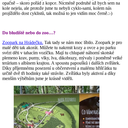
opačně – skoro pořád z kopce. Nicméně podruhé už bych sem na
kole nejela, ale protože jsme tu nebyli cyklo-sami, kolem nás
projíždělo dost cyklistů, tak možná to jen vidím moc černě.:-)
Do bludiště nebo do zoo…?
Zoopark na Hrádečku.
Tak tady se nám moc líbilo. Zoopark je pro
malé děti tak akorát. Můžete tu nakrmit kozy a ovce a po parku
svézt děti v tahacím vozíčku. Mají tu chlupaté náhorní skotské
plemeno krav, pumy, vlky, lva, dikobrazy, mývaly i poměrně velké
terárium s albínem krajtou. A spoustu papoušků i dalších zvířátek.
Díky příjemnému posezení u občerstvení a malému hřišťátku tu
určitě dvě tři hodinky také strávíte. Zvířátka byly aktivní a díky
menším výběhům jsme je krásně viděli.