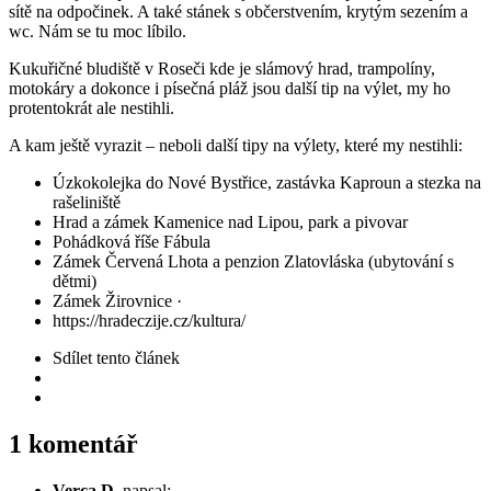
sítě na odpočinek. A také stánek s občerstvením, krytým sezením a
wc. Nám se tu moc líbilo.
Kukuřičné bludiště v Roseči kde je slámový hrad, trampolíny,
motokáry a dokonce i písečná pláž jsou další tip na výlet, my ho
protentokrát ale nestihli.
A kam ještě vyrazit – neboli další tipy na výlety, které my nestihli:
Úzkokolejka do Nové Bystřice, zastávka Kaproun a stezka na
rašeliniště
Hrad a zámek Kamenice nad Lipou, park a pivovar
Pohádková říše Fábula
Zámek Červená Lhota a penzion Zlatovláska (ubytování s
dětmi)
Zámek Žirovnice ·
https://hradeczije.cz/kultura/
Sdílet
tento článek
1 komentář
Verca D.
napsal: