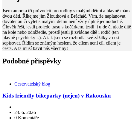
Jsem autorka tří průvodců pro rodiny s malými dětmi a hlavně máma
dvou dětí. Říkejme jim Žloutková a Brácháč. Vím, že naplánovat
dovolenou či výlet s malými dětmi není vždy úplně jednoduché.
Člověk řeší, jestli projede trasu s kočárkem, jestli ji ujde či ujede dítě
na kole nebo odrážedle, prostě jestli ji zvládne dítě i rodič (ten
hlavně psychicky :-). A tak jsem se rozhodla své zážitky z cest
sepisovat. Řídím se známým heslem, že cílem není cíl, cílem je
cesta. A ta musí bavit nás všechny!
Podobné příspěvky
Kategorie
Cestovatelský blog
Kids friendly bikeparky (nejen) v Rakousku
23. 6. 2026
0
Komentáře