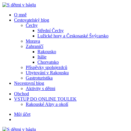
Menu
Hledat
Menu
O mně
Cestovatelský blog
Čechy
Střední Čechy
Lužické hory a Českosaské Švýcarsko
Morava
Zahraničí
Rakousko
Itálie
Chorvatsko
Příspěvky spolujezdců
Ubytování v Rakousku
Gastroturistika
Necestovní blog
Aktivity s dětmi
Obchod
VSTUP DO ONLINE TOULEK
Rakouské Alpy a okolí
Hledat
Můj účet
S