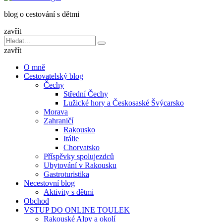
dětmi
blog o cestování s dětmi
v
báglu
zavřít
Vyhledávání
Hledat
pro:
zavřít
O mně
Cestovatelský blog
Čechy
Střední Čechy
Lužické hory a Českosaské Švýcarsko
Morava
Zahraničí
Rakousko
Itálie
Chorvatsko
Příspěvky spolujezdců
Ubytování v Rakousku
Gastroturistika
Necestovní blog
Aktivity s dětmi
Obchod
VSTUP DO ONLINE TOULEK
Rakouské Alpy a okolí