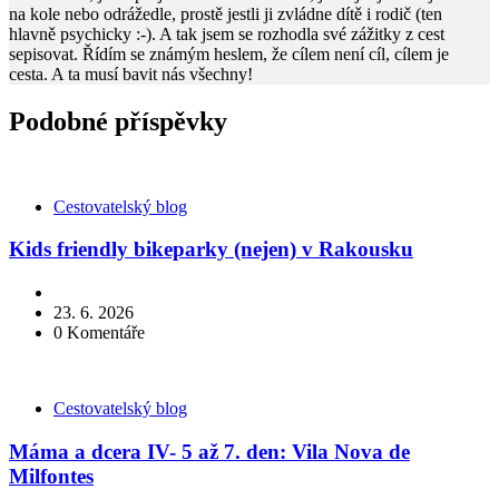
na kole nebo odrážedle, prostě jestli ji zvládne dítě i rodič (ten
hlavně psychicky :-). A tak jsem se rozhodla své zážitky z cest
sepisovat. Řídím se známým heslem, že cílem není cíl, cílem je
cesta. A ta musí bavit nás všechny!
Podobné příspěvky
Kategorie
Cestovatelský blog
Kids friendly bikeparky (nejen) v Rakousku
23. 6. 2026
0
Komentáře
Kategorie
Cestovatelský blog
Máma a dcera IV- 5 až 7. den: Vila Nova de
Milfontes