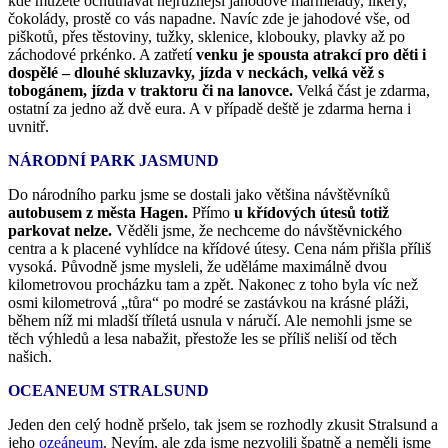
kde můžete ochutnávat nejrůznější jahodové marmelády, likéry,
čokolády, prostě co vás napadne. Navíc zde je jahodové vše, od
piškotů, přes těstoviny, tužky, sklenice, klobouky, plavky až po
záchodové prkénko. A zatřetí
venku je spousta atrakcí pro děti i
dospělé – dlouhé skluzavky, jízda v neckách, velká věž s
tobogánem, jízda v traktoru či na lanovce.
Velká část je zdarma,
ostatní za jedno až dvě eura. A v případě deště je zdarma herna i
uvnitř.
NÁRODNÍ PARK JASMUND
Do národního parku jsme se dostali jako většina návštěvníků
autobusem z města Hagen.
Přímo
u křídových útesů totiž
parkovat nelze.
Věděli jsme, že nechceme do návštěvnického
centra a k placené vyhlídce na křídové útesy. Cena nám přišla příliš
vysoká. Původně jsme mysleli, že uděláme maximálně dvou
kilometrovou procházku tam a zpět. Nakonec z toho byla víc než
osmi kilometrová „tůra“ po modré se zastávkou na krásné pláži,
během níž mi mladší tříletá usnula v náručí. Ale nemohli jsme se
těch výhledů a lesa nabažit, přestože les se příliš neliší od těch
našich.
OCEANEUM STRALSUND
Jeden den celý hodně pršelo, tak jsem se rozhodly zkusit Stralsund a
jeho
ozeáneum
. Nevím, ale zda jsme nezvolili špatně a neměli jsme