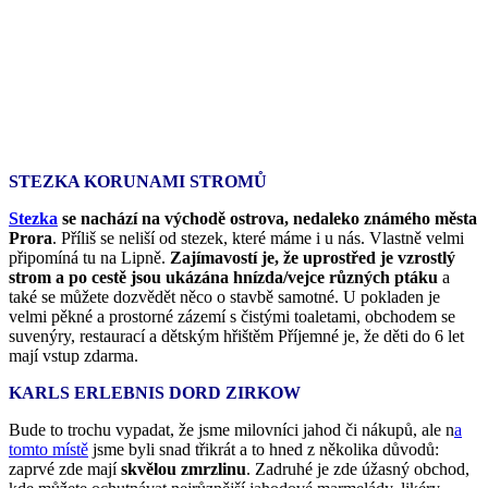
STEZKA KORUNAMI STROMŮ
Stezka
se nachází na východě ostrova, nedaleko známého města
Prora
. Příliš se neliší od stezek, které máme i u nás. Vlastně velmi
připomíná tu na Lipně.
Zajímavostí je, že uprostřed je vzrostlý
strom a po cestě jsou ukázána hnízda/vejce různých ptáku
a
také se můžete dozvědět něco o stavbě samotné. U pokladen je
velmi pěkné a prostorné zázemí s čistými toaletami, obchodem se
suvenýry, restaurací a dětským hřištěm Příjemné je, že děti do 6 let
mají vstup zdarma.
KARLS ERLEBNIS DORD ZIRKOW
Bude to trochu vypadat, že jsme milovníci jahod či nákupů, ale n
a
tomto místě
jsme byli snad třikrát a to hned z několika důvodů:
zaprvé zde mají
skvělou zmrzlinu
. Zadruhé je zde úžasný obchod,