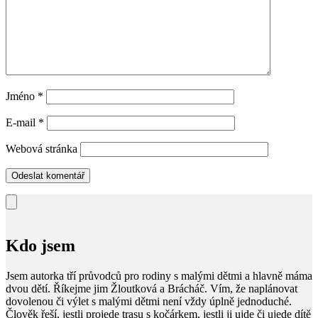
Jméno
*
E-mail
*
Webová stránka
Kdo jsem
Jsem autorka tří průvodců pro rodiny s malými dětmi a hlavně máma
dvou dětí. Říkejme jim Žloutková a Brácháč. Vím, že naplánovat
dovolenou či výlet s malými dětmi není vždy úplně jednoduché.
Člověk řeší, jestli projede trasu s kočárkem, jestli ji ujde či ujede dítě