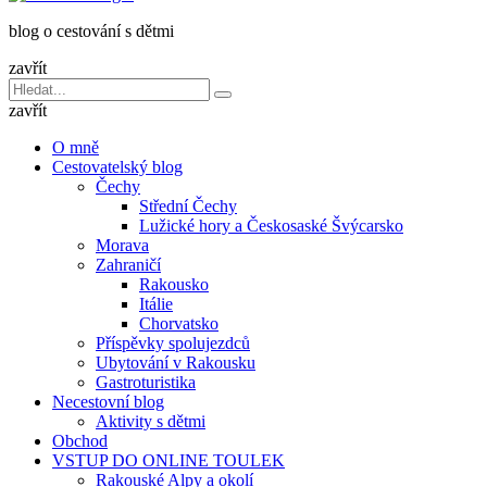
dětmi
blog o cestování s dětmi
v
báglu
zavřít
Vyhledávání
Hledat
pro:
zavřít
O mně
Cestovatelský blog
Čechy
Střední Čechy
Lužické hory a Českosaské Švýcarsko
Morava
Zahraničí
Rakousko
Itálie
Chorvatsko
Příspěvky spolujezdců
Ubytování v Rakousku
Gastroturistika
Necestovní blog
Aktivity s dětmi
Obchod
VSTUP DO ONLINE TOULEK
Rakouské Alpy a okolí