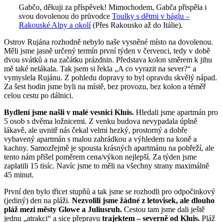
Gabčo, děkuji za příspěvek! Mimochodem, Gabča přispěla i
svou dovolenou do průvodce
Toulky s dětmi v báglu –
Rakouské Alpy a okolí
(Přes Rakousko až do Itálie).
Ostrov Rujána rozhodně nebylo naše vysněné místo na dovolenou.
Měli jsme jasně určený termín první týden v červenci, tedy v době
dvou svátků a na začátku prázdnin. Představa kolon směrem k jihu
mě také nelákala. Tak jsem si řekla „A co vyrazit na sever?“ a
vymyslela Rujánu. Z pohledu dopravy to byl opravdu skvělý nápad.
Za šest hodin jsme byli na místě, bez provozu, bez kolon a téměř
celou cestu po dálnici.
Bydlení jsme našli v malé vesnici Kluis.
Hledali jsme apartmán pro
5 osob s dvěma ložnicemi. Z venku budova nevypadala úplně
lákavě, ale uvnitř nás čekal velmi hezký, prostorný a dobře
vybavený apartmán s malou zahrádkou a výhledem na koně a
kachny. Samozřejmě je spousta krásných apartmánu na pobřeží, ale
tento nám přišel poměrem cena/výkon nejlepší. Za týden jsme
zaplatili 15 tisíc. Navíc jsme to měli na všechny strany maximálně
45 minut.
První den bylo třicet stupňů a tak jsme se rozhodli pro odpočinkový
(jediný) den na pláži.
Nezvolili jsme žádné z letovisek, ale dlouho
pláž mezi městy Glowe a Juliusruh.
Cestou tam jsme dali ještě
jednu „atrakci“ a sice přepravu
trajektem – severně od Kluis.
Pláž