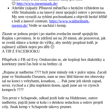
🙂
http://www.ruegenpark.de/
Altefähr (západ): Přístavní městečko s hezkým výhledem na
věže Stralsundu a na lanový most spojující ostrov s pevninou.
My sem vyrazili za rybími pochoutkami a objevili hezké hřiště
s lodí a lanové centrum.
https://www.waldseilpark-
ruegen.de/
Vedle se nachází i kemp.
Zkuste se jednou projet i po starém zvedacím mostě spojujícím
Rujánu s pevninou. Je to zdržení asi na 20 minut, ale pozorovat, jak
se zvedá silnice a koleje do výšky, aby mohly proplout lodě, je
zajímavý zážitek nejen pro děti 🙂
A TIP Z FACEBOOKU
Příspěvek z FB od Evy. Omlouvám se, ale kopíruji bez diakritiky a
korektury (není čas hrát si na hrdiny:-))
„Rujana je nadherna
????
byli jsme minuly rok v pulce srpna. Zacali
jsme ve Stralsundu Ozeaneu, nam se moc libil hlavne ten obrovsky
sal na konci s velrybami, kosatkou, … Pak jsme jeli okruh zapad,
sever, vychod a z jihu trajektem domu..spali jsme asi ve ctyrech
kempech
????
Ten prvni v Schaprode, odkud jezdi lode na Hiddensee, ostrov
nadherny, pujcili jsme si kola i s detskou sedackou a ostrov projeli
cely. Jinak kemp v Schaprode takovy prumer.