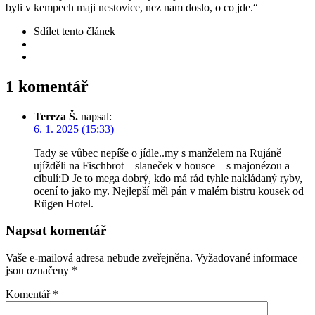
byli v kempech maji nestovice, nez nam doslo, o co jde.“
Sdílet
tento článek
1 komentář
Tereza Š.
napsal:
6. 1. 2025 (15:33)
Tady se vůbec nepíše o jídle..my s manželem na Rujáně
ujížděli na Fischbrot – slaneček v housce – s majonézou a
cibulí:D Je to mega dobrý, kdo má rád tyhle nakládaný ryby,
ocení to jako my. Nejlepší měl pán v malém bistru kousek od
Rügen Hotel.
Napsat komentář
Vaše e-mailová adresa nebude zveřejněna.
Vyžadované informace
jsou označeny
*
Komentář
*