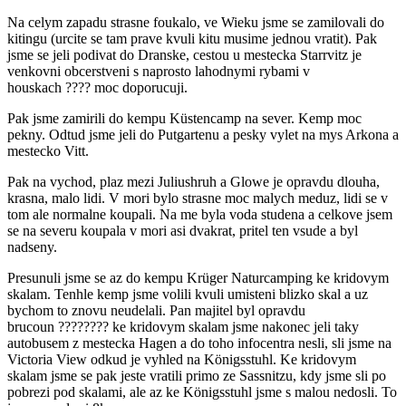
Na celym zapadu strasne foukalo, ve Wieku jsme se zamilovali do
kitingu (urcite se tam prave kvuli kitu musime jednou vratit). Pak
jsme se jeli podivat do Dranske, cestou u mestecka Starrvitz je
venkovni obcerstveni s naprosto lahodnymi rybami v
houskach
????
moc doporucuji.
Pak jsme zamirili do kempu Küstencamp na sever. Kemp moc
pekny. Odtud jsme jeli do Putgartenu a pesky vylet na mys Arkona a
mestecko Vitt.
Pak na vychod, plaz mezi Juliushruh a Glowe je opravdu dlouha,
krasna, malo lidi. V mori bylo strasne moc malych meduz, lidi se v
tom ale normalne koupali. Na me byla voda studena a celkove jsem
se na severu koupala v mori asi dvakrat, pritel ten vsude a byl
nadseny.
Presunuli jsme se az do kempu Krüger Naturcamping ke kridovym
skalam. Tenhle kemp jsme volili kvuli umisteni blizko skal a uz
bychom to znovu neudelali. Pan majitel byl opravdu
brucoun
????
????
ke kridovym skalam jsme nakonec jeli taky
autobusem z mestecka Hagen a do toho infocentra nesli, sli jsme na
Victoria View odkud je vyhled na Königsstuhl. Ke kridovym
skalam jsme se pak jeste vratili primo ze Sassnitzu, kdy jsme sli po
pobrezi pod skalami, ale az ke Königsstuhl jsme s malou nedosli. To