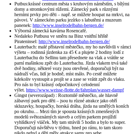
Putbus:krásné centrum města s kruhovým náměstím, s bílými
domy a stromkovými růžemi. Zámecký park s různými
herními prvky pro děti – např. se můžete houpat na mrkvi, na
pávovi. V zámeckém parku jezírko s labutěmi a muzeum
panenek:
http://www.inselrodelbahn-bergen.de/
Výborná zámecká kavárna Rosencafé.
Nedaleko Putbusu ve směru na Binz vnitřní hřiště
Pirateninsel:
http://www.inselrodelbahn-bergen.de/
Lauterbach: malé přístavní městečko, my ho navštívili v rámci
výletu – rodinná jízdenka za 45 € a plujete 2 hodiny lodí z
Lauterbachu do Sellinu tam přesednete na vlak a vrátíte se
parní mašinkou zpět do Lauterbachu. Jízda vlakem trvá také
dvě hodiny, některé vozy jsou otevřené, doporučuji být na
nádraží včas, lidí je hodně, míst málo. Po cestě můžete
kdekoliv vystoupit a projít se a zase se vrátit zpět do vlaku.
Pro nás to byl krásný odpočinkový celodenní
výlet.
https://www.weisse-flotte.de/fahrplan/wasser-dampf
Gingst (severozápad) : Roztomilé městečko, ale hlavně
zábavný park pro děti – jsou tu různé atrakce jako obří
skluzavky, houpačky, horská dráha, jízda na umělých koních
po okruhu… Mezi tím je spousta krásných zmenšených
modelů světoznámých staveb a celým parkem projíždí
vyhlídkový vláček. My tam strávili 5 hodin a bylo to super.
Doporučuji návštěvu v týdnu, hned po ránu, to tam skoro
nikdo nebyl a děti měly atrakce samy pro sebe