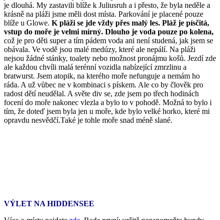
je dlouhá. My zastavili blíže k Juliusruh a i přesto, že byla neděle a
krásně na pláži jsme měli dost místa. Parkování je placené pouze
blíže u Glowe.
K pláži se jde vždy přes malý les. Pláž je písčitá,
vstup do moře je velmi mírný. Dlouho je voda pouze po kolena,
což je pro děti super a tím pádem voda ani není studená, jak jsem se
obávala. Ve vodě jsou malé medúzy, které ale nepálí. Na pláži
nejsou žádné stánky, toalety nebo možnost pronájmu košů. Jezdí zde
ale každou chvíli malá terénní vozidla nabízející zmrzlinu a
bratwurst. Jsem atopik, na kterého moře nefunguje a nemám ho
ráda. A už vůbec ne v kombinaci s pískem. Ale co by člověk pro
radost dětí neudělal. A světe div se, zde jsem po třech hodinách
focení do moře nakonec vlezla a bylo to v pohodě. Možná to bylo i
tím, že doteď jsem byla jen u moře, kde bylo velké horko, které mi
opravdu nesvědčí.Také je tohle moře snad méně slané.
VÝLET NA HIDDENSEE