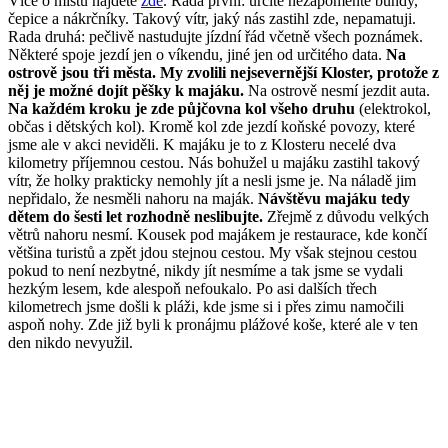
Více o místu najdete
zde
. Rada první: určitě nezapomeňte bundy,
čepice a nákrčníky. Takový vítr, jaký nás zastihl zde, nepamatuji.
Rada druhá: pečlivě nastudujte jízdní řád včetně všech poznámek.
Některé spoje jezdí jen o víkendu, jiné jen od určitého data.
Na
ostrově jsou tři města. My zvolili nejsevernější Kloster, protože z
něj je možné dojít pěšky k majáku.
Na ostrově nesmí jezdit auta.
Na každém kroku je zde půjčovna kol všeho druhu
(elektrokol,
občas i dětských kol). Kromě kol zde jezdí koňské povozy, které
jsme ale v akci neviděli. K majáku je to z Klosteru necelé dva
kilometry příjemnou cestou. Nás bohužel u majáku zastihl takový
vítr, že holky prakticky nemohly jít a nesli jsme je. Na náladě jim
nepřidalo, že nesměli nahoru na maják.
Návštěvu majáku tedy
dětem do šesti let rozhodně neslibujte.
Zřejmě z důvodu velkých
větrů nahoru nesmí. Kousek pod majákem je restaurace, kde končí
většina turistů a zpět jdou stejnou cestou. My však stejnou cestou
pokud to není nezbytné, nikdy jít nesmíme a tak jsme se vydali
hezkým lesem, kde alespoň nefoukalo. Po asi dalších třech
kilometrech jsme došli k pláži, kde jsme si i přes zimu namočili
aspoň nohy. Zde již byli k pronájmu plážové koše, které ale v ten
den nikdo nevyužil.