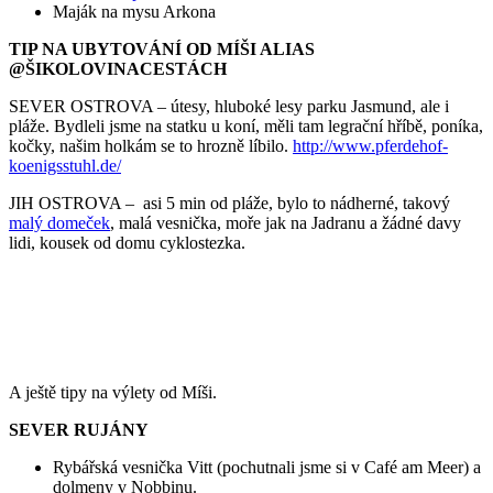
Maják na mysu Arkona
TIP NA UBYTOVÁNÍ OD MÍŠI ALIAS
@ŠIKOLOVINACESTÁCH
SEVER OSTROVA – útesy, hluboké lesy parku Jasmund, ale i
pláže. Bydleli jsme na statku u koní, měli tam legrační hříbě, poníka,
kočky, našim holkám se to hrozně líbilo.
http://www.pferdehof-
koenigsstuhl.de/
JIH OSTROVA – asi 5 min od pláže, bylo to nádherné, takový
malý domeček
, malá vesnička, moře jak na Jadranu a žádné davy
lidi, kousek od domu cyklostezka.
A ještě tipy na výlety od Míši.
SEVER RUJÁNY
Rybářská vesnička Vitt (pochutnali jsme si v Café am Meer) a
dolmeny v Nobbinu.