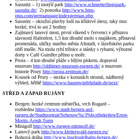
Sassnitz – 1) motýlí park
http://www.schmetterlingspark-
sassnitz.de/
2) ponorka
http://www.hms-
otus.com/germanpage/indexgerman.php
Sassnitz – okružní plavby lodí na křídové útesy, taky moc
hezké, trvá to asi 2 hodiny
Zajímavý lanový most, první víkend v červenci v přístavu
slavnosti Hafenfest, 1,5 km dlouhé molo s majákem, přístavní
promenáda, uličky starého města Altstadt, v lázeňském parku
obří mušle. Na molu rybí tržnice a stánky s rybami, výborné
dorty v Café Gumfler přímo u moře.
Prora – 4 km dlouhé pláže s bílým pískem, dopravní
muzeum
http://oldtimer-museum-ruegen.de/
a muzeum
historie Prory
http://prora-zentrum.de/
Kousek od Prory – stezka v korunách stromů, nádherný
výhled, hřiště
https://www.baumwipfelpfade.de/nezr/
STŘED A ZÁPAD RUJÁNY
Bergen: hezké centrum městečka, vrch Rugard –
rozhledna
https://www.stadt-bergen-auf-
ruegen.de/Stadtportrait/Sehensw%c3%bcrdigkeiten/Ernst-
Moritz-Arndt-Turm
Minigolf
http://www.ruegen-minigolf.de/
Lanový park
http://www.kletterwald-ruegen.eu/
Bobová dráha
http://www.inselrodelbahn-bergen.de/