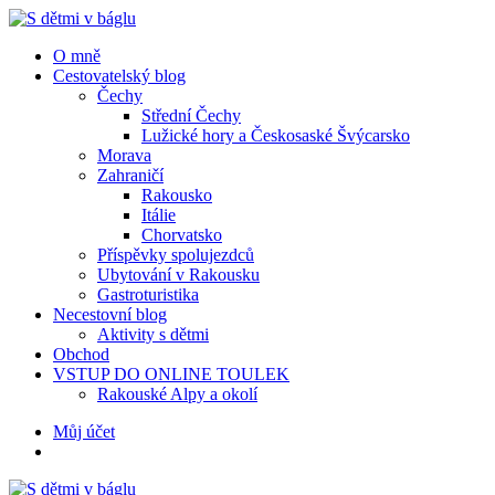
Menu
Hledat
Menu
O mně
Cestovatelský blog
Čechy
Střední Čechy
Lužické hory a Českosaské Švýcarsko
Morava
Zahraničí
Rakousko
Itálie
Chorvatsko
Příspěvky spolujezdců
Ubytování v Rakousku
Gastroturistika
Necestovní blog
Aktivity s dětmi
Obchod
VSTUP DO ONLINE TOULEK
Rakouské Alpy a okolí
Hledat
Můj účet
S