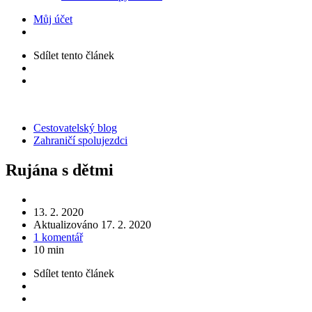
Můj účet
Sdílet
tento článek
Kategorie
Cestovatelský blog
Zahraničí spolujezdci
Rujána s dětmi
13. 2. 2020
Aktualizováno
17. 2. 2020
1 komentář
10 min
Sdílet
tento článek