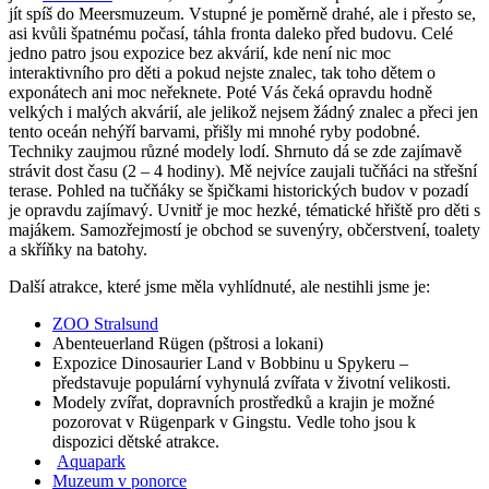
jít spíš do Meersmuzeum. Vstupné je poměrně drahé, ale i přesto se,
asi kvůli špatnému počasí, táhla fronta daleko před budovu. Celé
jedno patro jsou expozice bez akvárií, kde není nic moc
interaktivního pro děti a pokud nejste znalec, tak toho dětem o
exponátech ani moc neřeknete. Poté Vás čeká opravdu hodně
velkých i malých akvárií, ale jelikož nejsem žádný znalec a přeci jen
tento oceán nehýří barvami, přišly mi mnohé ryby podobné.
Techniky zaujmou různé modely lodí. Shrnuto dá se zde zajímavě
strávit dost času (2 – 4 hodiny). Mě nejvíce zaujali tučňáci na střešní
terase. Pohled na tučňáky se špičkami historických budov v pozadí
je opravdu zajímavý. Uvnitř je moc hezké, tématické hřiště pro děti s
majákem. Samozřejmostí je obchod se suvenýry, občerstvení, toalety
a skříňky na batohy.
Další atrakce, které jsme měla vyhlídnuté, ale nestihli jsme je:
ZOO Stralsund
Abenteuerland Rügen (pštrosi a lokani)
Expozice Dinosaurier Land v Bobbinu u Spykeru –
představuje populární vyhynulá zvířata v životní velikosti.
Modely zvířat, dopravních prostředků a krajin je možné
pozorovat v Rügenpark v Gingstu. Vedle toho jsou k
dispozici dětské atrakce.
Aquapark
Muzeum v ponorce