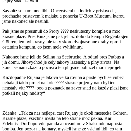
je pry snad asi 8km.
Sassnitz se nam moc libil. Obcerstveni na lodich v pristavech,
prochazka pristavem k majaku a ponorka U-Boot Museum, kterou
jsme nakonec ale nestihli.
Pak jsme se presunuli do Prory
????
neskutecny komplex a moc
krasne plaze. Pres Binz jsme pak jeli az dolu do kempu Regenbogen
Göhren, ten byl krasny, ale taky skoro dvojnasobne drahy oproti
ostatnim kempum, co jsem mela vyhlidnuty.
Nakonec jsme jeli do Sellinu na Seebrucke. A odtud pres Putbus a
jih domu. Jihovychod je cely takovy lazensky a plny zivota. Na
konci se nam zkazilo pocasi a ten jih jsme bohuzel moc neprojeli.
Kazdopadne Rujana je takova velka rovina a priste bych se vubec
nebala ji takto projet na kole
????
strasne prijemy nam byl ten
neustaly vitr
????
jooo a poznatek na zaver snad na kazdy plazi jsme
potkali nejaky nudisty“
Zdenka: „Tak za nas nejlepsi cast Rujany je okoli mestecka Gohren.
Krasne plaze, vsechna mesta na teto strane moc pekna. Karl
Erlebniss Dorf opravdu parada a oceanium v Stralsundu naprostá
bomba. Jen pozor na komary, mysleli jsme ze vsichni lidi, co tam