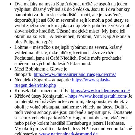
Dva majáky na mysu Kap Arkona, určitě se aspoň na jeden
vyšplhat, úžasný výhled až do Švédska. Jsou tu i dva bunkry
námořnictva. Je tu sice schodiště k moři, ale je uzavřené,
doporučuji jít asi 600 m severně a sejít k moři a pod útesy se
vydat zpět směrem k majáku a dojdete k pobořené věži z dob
slovanského hradiště. Úžasně magické místo! My jsme jeli
okruh na kolech – Altenkirchen, Nobbin, Vitt, Kap Arkona a
přes Puttgarten zpět.
Lohme – městečko s nejlepší rybárnou na severu, krásný
výhled na přístav, úzké uličky, kvetoucí slézové růže.
Pochutnali jsme si Café Niedlich. Podle moře procházka
směrem na východ do lesů NP Jasmund.
Mezi Bobbinem a Glowe je
dinopark:
http://www.dinosaurierland-ruegen.de/cms/
Nedaleko Sagard – aquapark:
https://www.splash-
ruegen.de/en/info.php
Kousek dál – muzeum křídy:
https://www.kreidemuseum.de/
Křídové útesy Königstuhl –
https://www.koenigsstuhl.com/
Je
tu interaktivní návštěvnické centrum, ale spousta vyhlídek v
okolí je volně přístupná, nádherné výhledy na útesy. Dolů k
moři vedou schody, ale jsou zničené a nepřístupné. Dostanete
se sem z velkého parkoviště v Hagaru autobusem, vláčkem
nebo pěšky kolem hradiště Herthaburg a jezera Herthasee.
My okolí projezdili na kolech, lesy NP Jasmund vedou krásné
cyklostezky.
www.nationalpark-jasmund.de