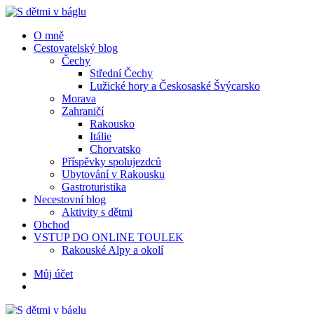
Menu
Hledat
Menu
O mně
Cestovatelský blog
Čechy
Střední Čechy
Lužické hory a Českosaské Švýcarsko
Morava
Zahraničí
Rakousko
Itálie
Chorvatsko
Příspěvky spolujezdců
Ubytování v Rakousku
Gastroturistika
Necestovní blog
Aktivity s dětmi
Obchod
VSTUP DO ONLINE TOULEK
Rakouské Alpy a okolí
Hledat
Můj účet
S