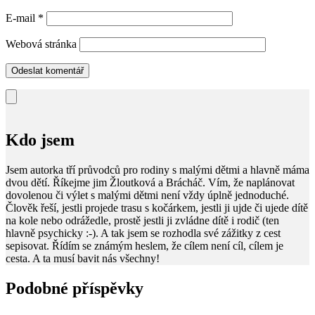
E-mail
*
Webová stránka
Kdo jsem
Jsem autorka tří průvodců pro rodiny s malými dětmi a hlavně máma
dvou dětí. Říkejme jim Žloutková a Brácháč. Vím, že naplánovat
dovolenou či výlet s malými dětmi není vždy úplně jednoduché.
Člověk řeší, jestli projede trasu s kočárkem, jestli ji ujde či ujede dítě
na kole nebo odrážedle, prostě jestli ji zvládne dítě i rodič (ten
hlavně psychicky :-). A tak jsem se rozhodla své zážitky z cest
sepisovat. Řídím se známým heslem, že cílem není cíl, cílem je
cesta. A ta musí bavit nás všechny!
Podobné příspěvky