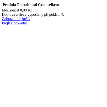
Produkt
Podrobnosti
Cena celkem
Mezisoučet
0,00 Kč
Produkty
Doprava a slevy vypočteny při pokladně.
Zobrazit můj košík
v
Přejít k pokladně
košíku