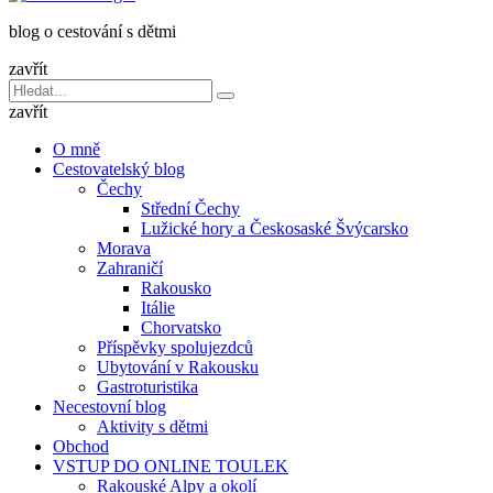
dětmi
blog o cestování s dětmi
v
báglu
zavřít
Vyhledávání
Hledat
pro:
zavřít
O mně
Cestovatelský blog
Čechy
Střední Čechy
Lužické hory a Českosaské Švýcarsko
Morava
Zahraničí
Rakousko
Itálie
Chorvatsko
Příspěvky spolujezdců
Ubytování v Rakousku
Gastroturistika
Necestovní blog
Aktivity s dětmi
Obchod
VSTUP DO ONLINE TOULEK
Rakouské Alpy a okolí