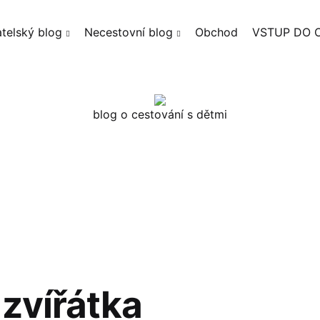
telský blog
Necestovní blog
Obchod
VSTUP DO 
blog o cestování s dětmi
zvířátka