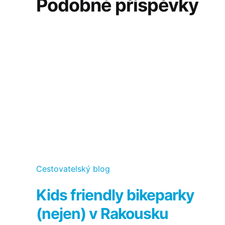
Podobné příspěvky
Kategorie
Cestovatelský blog
Kids friendly bikeparky
(nejen) v Rakousku