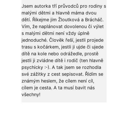
Jsem autorka tří průvodců pro rodiny s
malými dětmi a hlavně máma dvou
dětí. Říkejme jim Žloutková a Brácháč.
Vím, že naplánovat dovolenou či výlet
s malými dětmi není vždy úplně
jednoduché. Člověk řeší, jestli projede
trasu s kočárkem, jestli ji ujde či ujede
dítě na kole nebo odrážedle, prostě
jestli ji zvládne dítě i rodič (ten hlavně
psychicky :-). A tak jsem se rozhodla
své zážitky z cest sepisovat. Řídím se
známým heslem, že cílem není cíl,
cílem je cesta. A ta musí bavit nás
všechny!