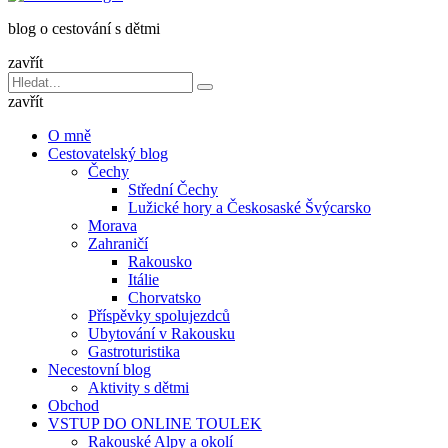
dětmi
blog o cestování s dětmi
v
báglu
zavřít
Vyhledávání
Hledat
pro:
zavřít
O mně
Cestovatelský blog
Čechy
Střední Čechy
Lužické hory a Českosaské Švýcarsko
Morava
Zahraničí
Rakousko
Itálie
Chorvatsko
Příspěvky spolujezdců
Ubytování v Rakousku
Gastroturistika
Necestovní blog
Aktivity s dětmi
Obchod
VSTUP DO ONLINE TOULEK
Rakouské Alpy a okolí