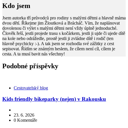
Kdo jsem
Jsem autorka tří průvodců pro rodiny s malými dětmi a hlavně máma
dvou dětí. Říkejme jim Žloutková a Brácháč. Vím, že naplánovat
dovolenou či výlet s malými dětmi není vždy úplně jednoduché.
Člověk řeší, jestli projede trasu s kočárkem, jestli ji ujde či ujede dítě
na kole nebo odrážedle, prostě jestli ji zvládne dítě i rodič (ten
hlavně psychicky :-). A tak jsem se rozhodla své zážitky z cest
sepisovat. Řídím se známým heslem, že cílem není cíl, cílem je
cesta. A ta musí bavit nás všechny!
Podobné příspěvky
Kategorie
Cestovatelský blog
Kids friendly bikeparky (nejen) v Rakousku
23. 6. 2026
0
Komentáře