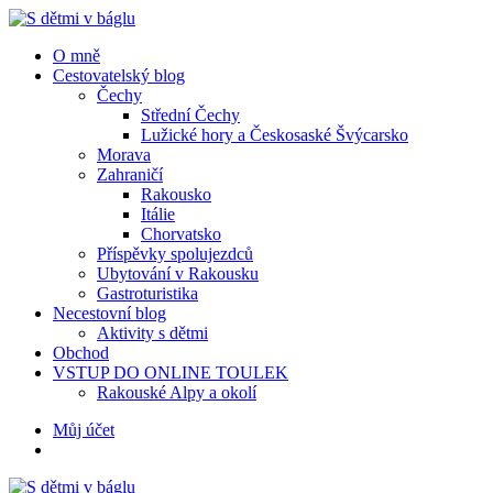
Menu
Hledat
Menu
O mně
Cestovatelský blog
Čechy
Střední Čechy
Lužické hory a Českosaské Švýcarsko
Morava
Zahraničí
Rakousko
Itálie
Chorvatsko
Příspěvky spolujezdců
Ubytování v Rakousku
Gastroturistika
Necestovní blog
Aktivity s dětmi
Obchod
VSTUP DO ONLINE TOULEK
Rakouské Alpy a okolí
Hledat
Můj účet
S