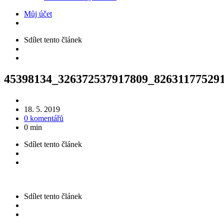
Můj účet
Sdílet
tento článek
45398134_326372537917809_82631177529
18. 5. 2019
0 komentářů
0 min
Sdílet
tento článek
Sdílet
tento článek