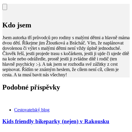
Kdo jsem
Jsem autorka tří průvodců pro rodiny s malými dětmi a hlavně máma
dvou dětí. Říkejme jim Žloutková a Brácháč. Vím, že naplánovat
dovolenou či výlet s malými dětmi není vždy úplně jednoduché.
Člověk řeší, jestli projede trasu s kočárkem, jestli ji ujde či ujede dítě
na kole nebo odrážedle, prostě jestli ji zvládne dítě i rodič (ten
hlavně psychicky :-). A tak jsem se rozhodla své zážitky z cest
sepisovat. Řídím se známým heslem, že cílem není cíl, cílem je
cesta. A ta musí bavit nás všechny!
Podobné příspěvky
Kategorie
Cestovatelský blog
Kids friendly bikeparky (nejen) v Rakousku