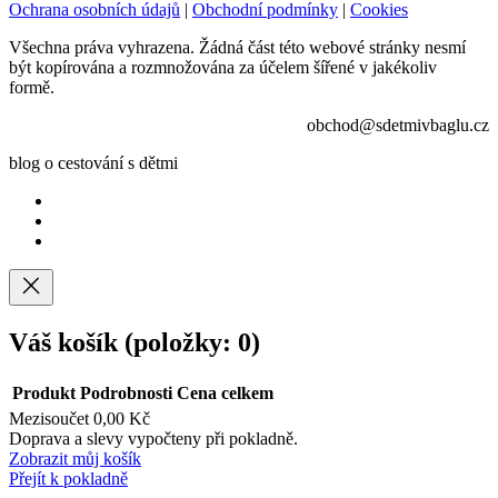
Ochrana osobních údajů
|
Obchodní podmínky
|
Cookies
Všechna práva vyhrazena. Žádná část této webové stránky nesmí
být kopírována a rozmnožována za účelem šířené v jakékoliv
formě.
obchod@sdetmivbaglu.cz
blog o cestování s dětmi
Váš košík
(položky: 0)
Produkt
Podrobnosti
Cena celkem
Mezisoučet
0,00 Kč
Produkty
Doprava a slevy vypočteny při pokladně.
Zobrazit můj košík
v
Přejít k pokladně