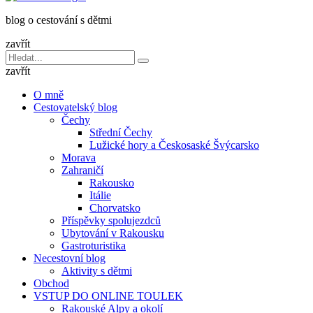
dětmi
blog o cestování s dětmi
v
báglu
zavřít
Vyhledávání
Hledat
pro:
zavřít
O mně
Cestovatelský blog
Čechy
Střední Čechy
Lužické hory a Českosaské Švýcarsko
Morava
Zahraničí
Rakousko
Itálie
Chorvatsko
Příspěvky spolujezdců
Ubytování v Rakousku
Gastroturistika
Necestovní blog
Aktivity s dětmi
Obchod
VSTUP DO ONLINE TOULEK
Rakouské Alpy a okolí