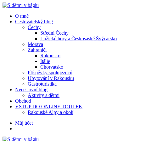
Menu
Hledat
Menu
O mně
Cestovatelský blog
Čechy
Střední Čechy
Lužické hory a Českosaské Švýcarsko
Morava
Zahraničí
Rakousko
Itálie
Chorvatsko
Příspěvky spolujezdců
Ubytování v Rakousku
Gastroturistika
Necestovní blog
Aktivity s dětmi
Obchod
VSTUP DO ONLINE TOULEK
Rakouské Alpy a okolí
Hledat
Můj účet
S