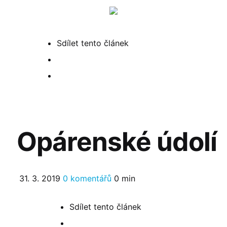
Menu
Hled
Sdílet
tento článek
Opárenské údolí
31. 3. 2019
0 komentářů
0 min
Sdílet
tento článek