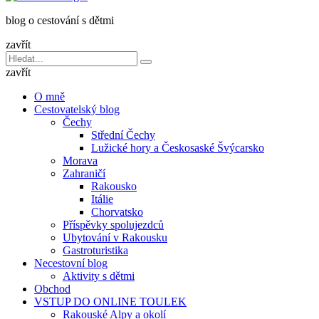
dětmi
blog o cestování s dětmi
v
báglu
zavřít
Vyhledávání
Hledat
pro:
zavřít
O mně
Cestovatelský blog
Čechy
Střední Čechy
Lužické hory a Českosaské Švýcarsko
Morava
Zahraničí
Rakousko
Itálie
Chorvatsko
Příspěvky spolujezdců
Ubytování v Rakousku
Gastroturistika
Necestovní blog
Aktivity s dětmi
Obchod
VSTUP DO ONLINE TOULEK
Rakouské Alpy a okolí