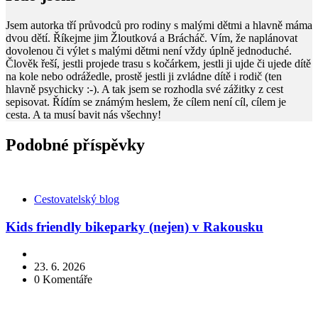
Jsem autorka tří průvodců pro rodiny s malými dětmi a hlavně máma
dvou dětí. Říkejme jim Žloutková a Brácháč. Vím, že naplánovat
dovolenou či výlet s malými dětmi není vždy úplně jednoduché.
Člověk řeší, jestli projede trasu s kočárkem, jestli ji ujde či ujede dítě
na kole nebo odrážedle, prostě jestli ji zvládne dítě i rodič (ten
hlavně psychicky :-). A tak jsem se rozhodla své zážitky z cest
sepisovat. Řídím se známým heslem, že cílem není cíl, cílem je
cesta. A ta musí bavit nás všechny!
Podobné příspěvky
Kategorie
Cestovatelský blog
Kids friendly bikeparky (nejen) v Rakousku
23. 6. 2026
0
Komentáře