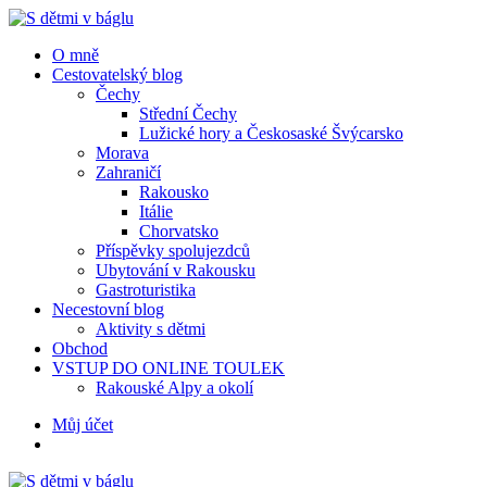
Menu
Hledat
Menu
O mně
Cestovatelský blog
Čechy
Střední Čechy
Lužické hory a Českosaské Švýcarsko
Morava
Zahraničí
Rakousko
Itálie
Chorvatsko
Příspěvky spolujezdců
Ubytování v Rakousku
Gastroturistika
Necestovní blog
Aktivity s dětmi
Obchod
VSTUP DO ONLINE TOULEK
Rakouské Alpy a okolí
Hledat
Můj účet
S