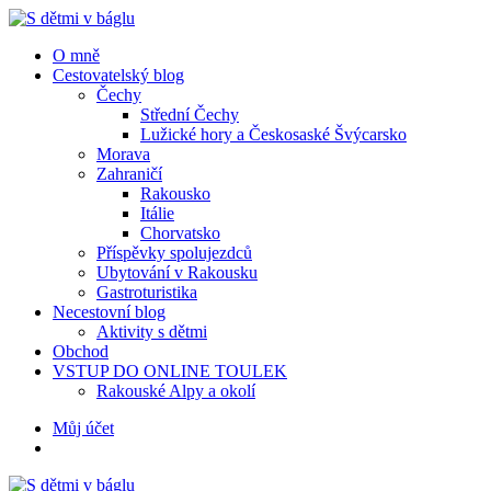
Menu
Hledat
Menu
O mně
Cestovatelský blog
Čechy
Střední Čechy
Lužické hory a Českosaské Švýcarsko
Morava
Zahraničí
Rakousko
Itálie
Chorvatsko
Příspěvky spolujezdců
Ubytování v Rakousku
Gastroturistika
Necestovní blog
Aktivity s dětmi
Obchod
VSTUP DO ONLINE TOULEK
Rakouské Alpy a okolí
Hledat
Můj účet
S