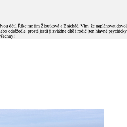
dvou dětí. Říkejme jim Žloutková a Brácháč. Vím, že naplánovat dovol
e nebo odrážedle, prostě jestli ji zvládne dítě i rodič (ten hlavně psychic
 všechny!