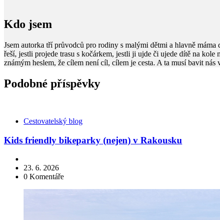
Kdo jsem
Jsem autorka tří průvodců pro rodiny s malými dětmi a hlavně máma 
řeší, jestli projede trasu s kočárkem, jestli ji ujde či ujede dítě na kol
známým heslem, že cílem není cíl, cílem je cesta. A ta musí bavit nás
Podobné příspěvky
Kategorie
Cestovatelský blog
Kids friendly bikeparky (nejen) v Rakousku
23. 6. 2026
0
Komentáře