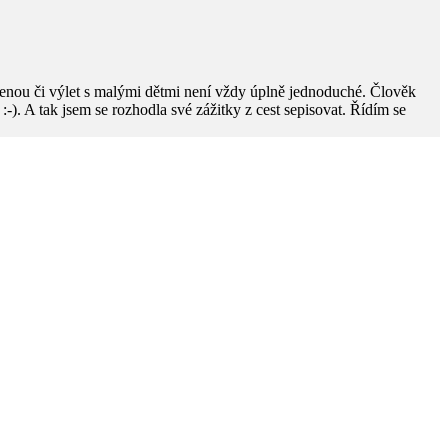
enou či výlet s malými dětmi není vždy úplně jednoduché. Člověk
ky :-). A tak jsem se rozhodla své zážitky z cest sepisovat. Řídím se