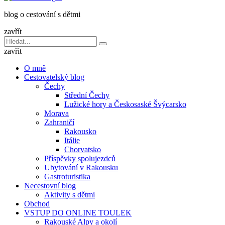
dětmi
blog o cestování s dětmi
v
báglu
zavřít
Vyhledávání
Hledat
pro:
zavřít
O mně
Cestovatelský blog
Čechy
Střední Čechy
Lužické hory a Českosaské Švýcarsko
Morava
Zahraničí
Rakousko
Itálie
Chorvatsko
Příspěvky spolujezdců
Ubytování v Rakousku
Gastroturistika
Necestovní blog
Aktivity s dětmi
Obchod
VSTUP DO ONLINE TOULEK
Rakouské Alpy a okolí