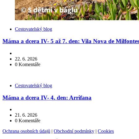
Kategorie
Cestovatelský blog
Máma a dcera IV- 5 až 7. den: Vila Nova de Milfonte
22. 6. 2026
0
Komentáře
Kategorie
Cestovatelský blog
Máma a dcera IV- 4. den: Arrifana
21. 6. 2026
0
Komentáře
Ochrana osobních údajů
|
Obchodní podmínky
|
Cookies