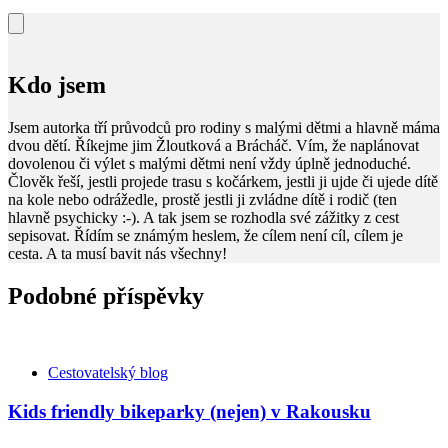
Kdo jsem
Jsem autorka tří průvodců pro rodiny s malými dětmi a hlavně máma
dvou dětí. Říkejme jim Žloutková a Brácháč. Vím, že naplánovat
dovolenou či výlet s malými dětmi není vždy úplně jednoduché.
Člověk řeší, jestli projede trasu s kočárkem, jestli ji ujde či ujede dítě
na kole nebo odrážedle, prostě jestli ji zvládne dítě i rodič (ten
hlavně psychicky :-). A tak jsem se rozhodla své zážitky z cest
sepisovat. Řídím se známým heslem, že cílem není cíl, cílem je
cesta. A ta musí bavit nás všechny!
Podobné příspěvky
Kategorie
Cestovatelský blog
Kids friendly bikeparky (nejen) v Rakousku