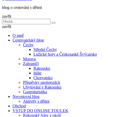
dětmi
blog o cestování s dětmi
v
báglu
zavřít
Vyhledávání
Hledat
pro:
zavřít
O mně
Cestovatelský blog
Čechy
Střední Čechy
Lužické hory a Českosaské Švýcarsko
Morava
Zahraničí
Rakousko
Itálie
Chorvatsko
Příspěvky spolujezdců
Ubytování v Rakousku
Gastroturistika
Necestovní blog
Aktivity s dětmi
Obchod
VSTUP DO ONLINE TOULEK
Rakouské Alpy a okolí