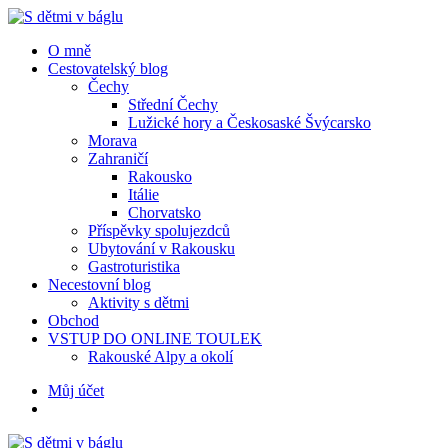
Menu
Hledat
Menu
O mně
Cestovatelský blog
Čechy
Střední Čechy
Lužické hory a Českosaské Švýcarsko
Morava
Zahraničí
Rakousko
Itálie
Chorvatsko
Příspěvky spolujezdců
Ubytování v Rakousku
Gastroturistika
Necestovní blog
Aktivity s dětmi
Obchod
VSTUP DO ONLINE TOULEK
Rakouské Alpy a okolí
Hledat
Můj účet
S