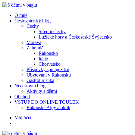
Menu
Hledat
Menu
O mně
Cestovatelský blog
Čechy
Střední Čechy
Lužické hory a Českosaské Švýcarsko
Morava
Zahraničí
Rakousko
Itálie
Chorvatsko
Příspěvky spolujezdců
Ubytování v Rakousku
Gastroturistika
Necestovní blog
Aktivity s dětmi
Obchod
VSTUP DO ONLINE TOULEK
Rakouské Alpy a okolí
Hledat
Můj účet
S