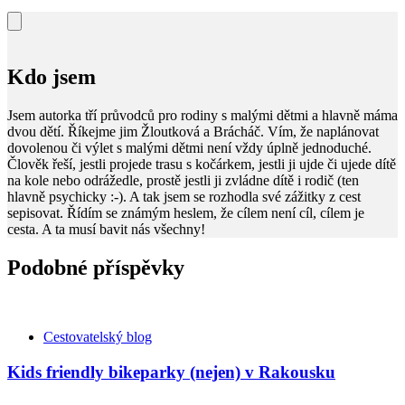
Kdo jsem
Jsem autorka tří průvodců pro rodiny s malými dětmi a hlavně máma
dvou dětí. Říkejme jim Žloutková a Brácháč. Vím, že naplánovat
dovolenou či výlet s malými dětmi není vždy úplně jednoduché.
Člověk řeší, jestli projede trasu s kočárkem, jestli ji ujde či ujede dítě
na kole nebo odrážedle, prostě jestli ji zvládne dítě i rodič (ten
hlavně psychicky :-). A tak jsem se rozhodla své zážitky z cest
sepisovat. Řídím se známým heslem, že cílem není cíl, cílem je
cesta. A ta musí bavit nás všechny!
Podobné příspěvky
Kategorie
Cestovatelský blog
Kids friendly bikeparky (nejen) v Rakousku