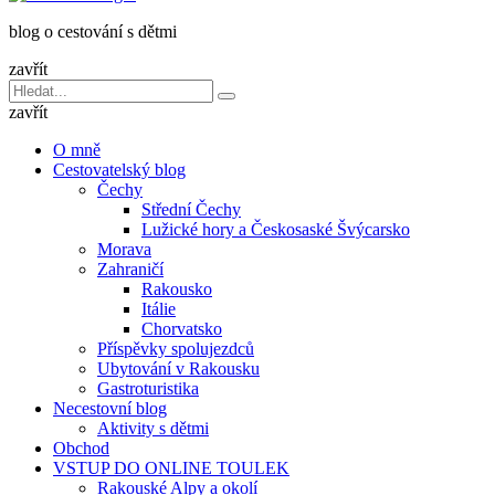
dětmi
blog o cestování s dětmi
v
báglu
zavřít
Vyhledávání
Hledat
pro:
zavřít
O mně
Cestovatelský blog
Čechy
Střední Čechy
Lužické hory a Českosaské Švýcarsko
Morava
Zahraničí
Rakousko
Itálie
Chorvatsko
Příspěvky spolujezdců
Ubytování v Rakousku
Gastroturistika
Necestovní blog
Aktivity s dětmi
Obchod
VSTUP DO ONLINE TOULEK
Rakouské Alpy a okolí