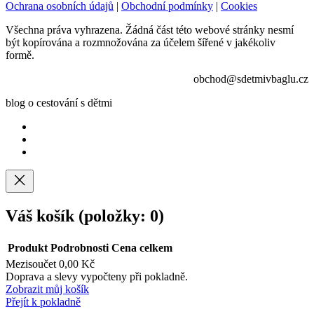
Ochrana osobních údajů
|
Obchodní podmínky
|
Cookies
Všechna práva vyhrazena. Žádná část této webové stránky nesmí
být kopírována a rozmnožována za účelem šířené v jakékoliv
formě.
obchod@sdetmivbaglu.cz
blog o cestování s dětmi
Váš košík
(položky: 0)
Produkt
Podrobnosti
Cena celkem
Mezisoučet
0,00 Kč
Produkty
Doprava a slevy vypočteny při pokladně.
Zobrazit můj košík
v
Přejít k pokladně