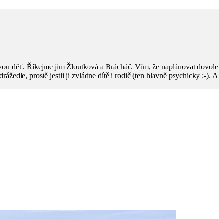
ou dětí. Říkejme jim Žloutková a Brácháč. Vím, že naplánovat dovolen
 odrážedle, prostě jestli ji zvládne dítě i rodič (ten hlavně psychicky :-