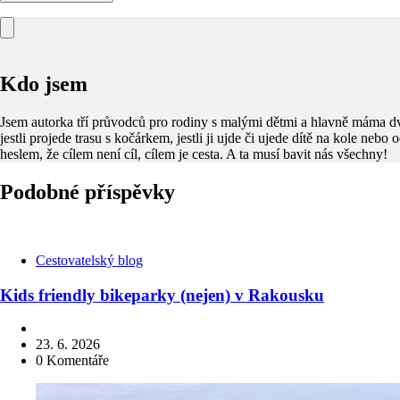
Kdo jsem
Jsem autorka tří průvodců pro rodiny s malými dětmi a hlavně máma dv
jestli projede trasu s kočárkem, jestli ji ujde či ujede dítě na kole nebo
heslem, že cílem není cíl, cílem je cesta. A ta musí bavit nás všechny!
Podobné příspěvky
Kategorie
Cestovatelský blog
Kids friendly bikeparky (nejen) v Rakousku
23. 6. 2026
0
Komentáře