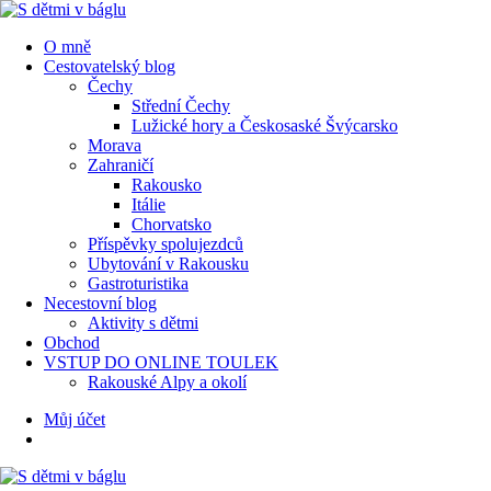
Menu
Hledat
Menu
O mně
Cestovatelský blog
Čechy
Střední Čechy
Lužické hory a Českosaské Švýcarsko
Morava
Zahraničí
Rakousko
Itálie
Chorvatsko
Příspěvky spolujezdců
Ubytování v Rakousku
Gastroturistika
Necestovní blog
Aktivity s dětmi
Obchod
VSTUP DO ONLINE TOULEK
Rakouské Alpy a okolí
Hledat
Můj účet
S