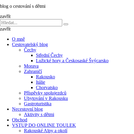
dětmi
blog o cestování s dětmi
v
báglu
zavřít
Vyhledávání
Hledat
pro:
zavřít
O mně
Cestovatelský blog
Čechy
Střední Čechy
Lužické hory a Českosaské Švýcarsko
Morava
Zahraničí
Rakousko
Itálie
Chorvatsko
Příspěvky spolujezdců
Ubytování v Rakousku
Gastroturistika
Necestovní blog
Aktivity s dětmi
Obchod
VSTUP DO ONLINE TOULEK
Rakouské Alpy a okolí