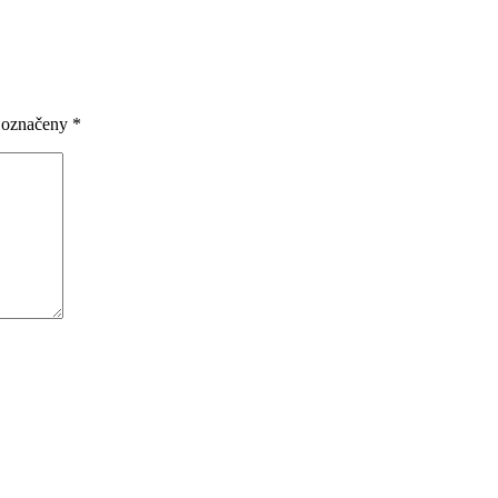
u označeny
*