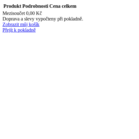
Produkt
Podrobnosti
Cena celkem
Mezisoučet
0,00 Kč
Produkty
Doprava a slevy vypočteny při pokladně.
Zobrazit můj košík
v
Přejít k pokladně
košíku