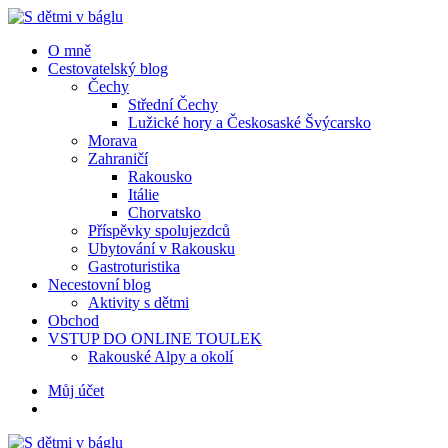
Menu
Hledat
Menu
O mně
Cestovatelský blog
Čechy
Střední Čechy
Lužické hory a Českosaské Švýcarsko
Morava
Zahraničí
Rakousko
Itálie
Chorvatsko
Příspěvky spolujezdců
Ubytování v Rakousku
Gastroturistika
Necestovní blog
Aktivity s dětmi
Obchod
VSTUP DO ONLINE TOULEK
Rakouské Alpy a okolí
Hledat
Můj účet
S