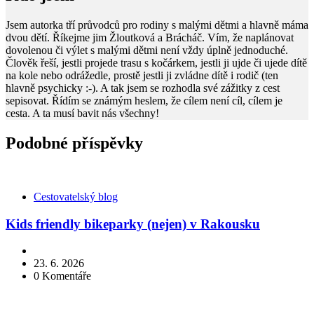
Jsem autorka tří průvodců pro rodiny s malými dětmi a hlavně máma
dvou dětí. Říkejme jim Žloutková a Brácháč. Vím, že naplánovat
dovolenou či výlet s malými dětmi není vždy úplně jednoduché.
Člověk řeší, jestli projede trasu s kočárkem, jestli ji ujde či ujede dítě
na kole nebo odrážedle, prostě jestli ji zvládne dítě i rodič (ten
hlavně psychicky :-). A tak jsem se rozhodla své zážitky z cest
sepisovat. Řídím se známým heslem, že cílem není cíl, cílem je
cesta. A ta musí bavit nás všechny!
Podobné příspěvky
Kategorie
Cestovatelský blog
Kids friendly bikeparky (nejen) v Rakousku
23. 6. 2026
0
Komentáře