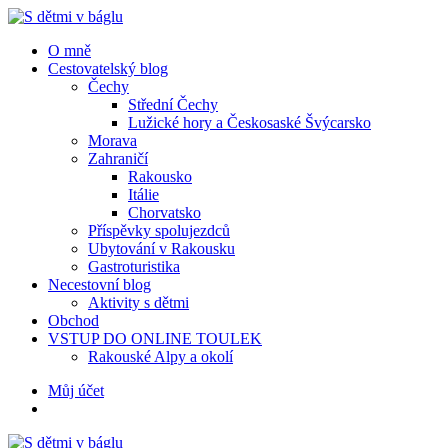
Menu
Hledat
Menu
O mně
Cestovatelský blog
Čechy
Střední Čechy
Lužické hory a Českosaské Švýcarsko
Morava
Zahraničí
Rakousko
Itálie
Chorvatsko
Příspěvky spolujezdců
Ubytování v Rakousku
Gastroturistika
Necestovní blog
Aktivity s dětmi
Obchod
VSTUP DO ONLINE TOULEK
Rakouské Alpy a okolí
Hledat
Můj účet
S