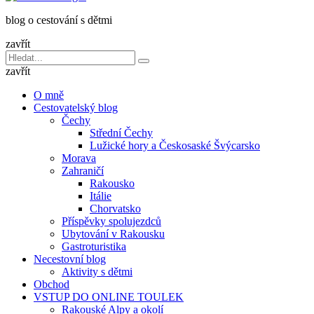
dětmi
blog o cestování s dětmi
v
báglu
zavřít
Vyhledávání
Hledat
pro:
zavřít
O mně
Cestovatelský blog
Čechy
Střední Čechy
Lužické hory a Českosaské Švýcarsko
Morava
Zahraničí
Rakousko
Itálie
Chorvatsko
Příspěvky spolujezdců
Ubytování v Rakousku
Gastroturistika
Necestovní blog
Aktivity s dětmi
Obchod
VSTUP DO ONLINE TOULEK
Rakouské Alpy a okolí