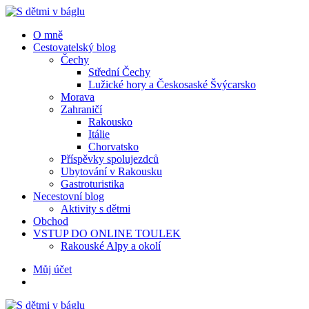
Menu
Hledat
Menu
O mně
Cestovatelský blog
Čechy
Střední Čechy
Lužické hory a Českosaské Švýcarsko
Morava
Zahraničí
Rakousko
Itálie
Chorvatsko
Příspěvky spolujezdců
Ubytování v Rakousku
Gastroturistika
Necestovní blog
Aktivity s dětmi
Obchod
VSTUP DO ONLINE TOULEK
Rakouské Alpy a okolí
Hledat
Můj účet
S