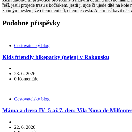
řeší, jestli projede trasu s kočárkem, jestli ji ujde či ujede dítě na kol
známým heslem, že cílem není cíl, cílem je cesta. A ta musí bavit nás
Podobné příspěvky
Kategorie
Cestovatelský blog
Kids friendly bikeparky (nejen) v Rakousku
23. 6. 2026
0
Komentáře
Kategorie
Cestovatelský blog
Máma a dcera IV- 5 až 7. den: Vila Nova de Milfonte
22. 6. 2026