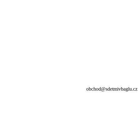
obchod@sdetmivbaglu.cz