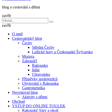
dětmi
blog o cestování s dětmi
v
báglu
zavřít
Vyhledávání
Hledat
pro:
zavřít
O mně
Cestovatelský blog
Čechy
Střední Čechy
Lužické hory a Českosaské Švýcarsko
Morava
Zahraničí
Rakousko
Itálie
Chorvatsko
Příspěvky spolujezdců
Ubytování v Rakousku
Gastroturistika
Necestovní blog
Aktivity s dětmi
Obchod
VSTUP DO ONLINE TOULEK
Rakouské Alpy a okolí