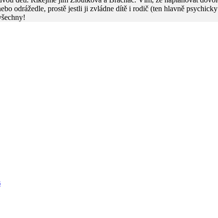
e nebo odrážedle, prostě jestli ji zvládne dítě i rodič (ten hlavně psychic
 všechny!
s