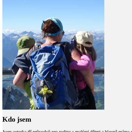
Kdo jsem
Jsem autorka tří průvodců pro rodiny s malými dětmi a hlavně máma 