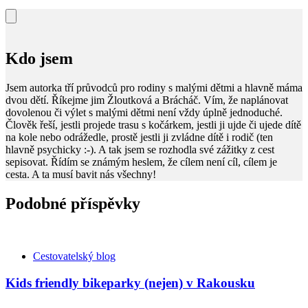
Kdo jsem
Jsem autorka tří průvodců pro rodiny s malými dětmi a hlavně máma
dvou dětí. Říkejme jim Žloutková a Brácháč. Vím, že naplánovat
dovolenou či výlet s malými dětmi není vždy úplně jednoduché.
Člověk řeší, jestli projede trasu s kočárkem, jestli ji ujde či ujede dítě
na kole nebo odrážedle, prostě jestli ji zvládne dítě i rodič (ten
hlavně psychicky :-). A tak jsem se rozhodla své zážitky z cest
sepisovat. Řídím se známým heslem, že cílem není cíl, cílem je
cesta. A ta musí bavit nás všechny!
Podobné příspěvky
Kategorie
Cestovatelský blog
Kids friendly bikeparky (nejen) v Rakousku