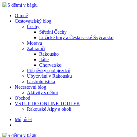
Menu
Hledat
Menu
O mně
Cestovatelský blog
Čechy
Střední Čechy
Lužické hory a Českosaské Švýcarsko
Morava
Zahraničí
Rakousko
Itálie
Chorvatsko
Příspěvky spolujezdců
Ubytování v Rakousku
Gastroturistika
Necestovní blog
Aktivity s dětmi
Obchod
VSTUP DO ONLINE TOULEK
Rakouské Alpy a okolí
Hledat
Můj účet
S