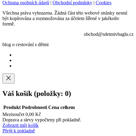
Ochrana osobních údajů
|
Obchodní podmínky
|
Cookies
Všechna práva vyhrazena. Žádná část této webové stránky nesmí
být kopírována a rozmnožována za účelem šířené v jakékoliv
formě.
obchod@sdetmivbaglu.cz
blog o cestování s dětmi
Váš košík
(položky: 0)
Produkt
Podrobnosti
Cena celkem
Mezisoučet
0,00 Kč
Produkty
Doprava a slevy vypočteny při pokladně.
Zobrazit můj košík
v
Přejít k pokladně