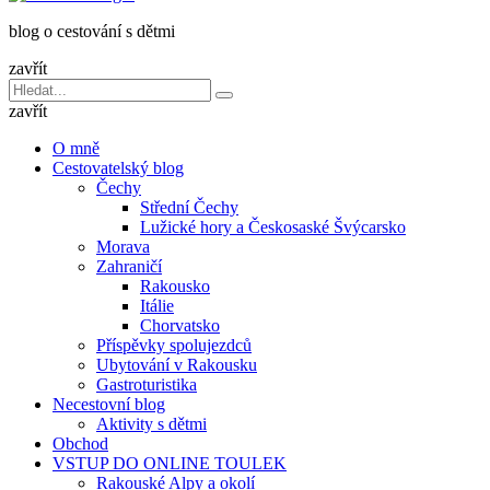
dětmi
blog o cestování s dětmi
v
báglu
zavřít
Vyhledávání
Hledat
pro:
zavřít
O mně
Cestovatelský blog
Čechy
Střední Čechy
Lužické hory a Českosaské Švýcarsko
Morava
Zahraničí
Rakousko
Itálie
Chorvatsko
Příspěvky spolujezdců
Ubytování v Rakousku
Gastroturistika
Necestovní blog
Aktivity s dětmi
Obchod
VSTUP DO ONLINE TOULEK
Rakouské Alpy a okolí