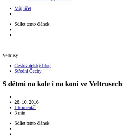
Můj účet
Sdílet
tento článek
Veltrusy
Kategorie
Cestovatelský blog
Střední Čechy
S dětmi na kole i na koni ve Veltrusech
28. 10. 2016
1 komentář
3 min
Sdílet
tento článek