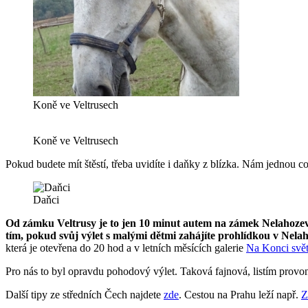
Koně ve Veltrusech
Koně ve Veltrusech
Pokud budete mít štěstí, třeba uvidíte i daňky z blízka. Nám jednou cos
Daňci
Od zámku Veltrusy je to jen 10 minut autem na zámek Nelahozev
tím, pokud svůj výlet s malými dětmi zahájíte prohlídkou v Nela
která je otevřena do 20 hod a v letních měsících galerie
Na Konci svě
Pro nás to byl opravdu pohodový výlet. Taková fajnová, listím prov
Další tipy ze středních Čech najdete
zde
. Cestou na Prahu leží např.
Z