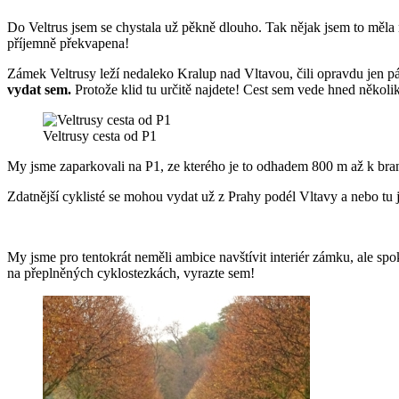
Do Veltrus jsem se chystala už pěkně dlouho. Tak nějak jsem to měla 
příjemně překvapena!
Zámek Veltrusy leží nedaleko Kralup nad Vltavou, čili opravdu jen p
vydat sem.
Protože klid tu určitě najdete! Cest sem vede hned několik
Veltrusy cesta od P1
My jsme zaparkovali na P1, ze kterého je to odhadem 800 m až k braná
Zdatnější cyklisté se mohou vydat už z Prahy podél Vltavy a nebo tu
My jsme pro tentokrát neměli ambice navštívit interiér zámku, ale spok
na přeplněných cyklostezkách, vyrazte sem!