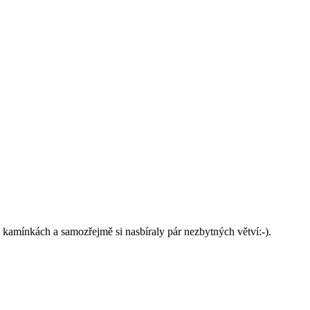
v kamínkách a samozřejmě si nasbíraly pár nezbytných větví:-).