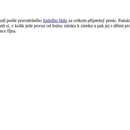
zdí podle pravidelného
jízdního řádu
za celkem přijatelný peníz. Patnác
tit si, v kolik jede povoz od brány zámku k zámku a pak jej s dětmi pr
ce října.