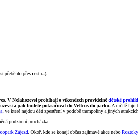
i přeběhlo přes cestu:-).
es. V Nelahozevsi probíhají o víkendech pravidelně
dětské prohl
hozevsi a pak budete pokračovat do Veltrus do parku.
A určitě fajn
ta
, ve které najdou děti zpestření v podobě trampolíny a jiných atrakcích
oněná podzimní procházka.
oopark Zájezd
, Okoř, kde se konají občas zajímavé akce nebo
Roztoky