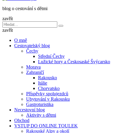
dětmi
blog o cestování s dětmi
v
báglu
zavřít
Vyhledávání
Hledat
pro:
zavřít
O mně
Cestovatelský blog
Čechy
Střední Čechy
Lužické hory a Českosaské Švýcarsko
Morava
Zahraničí
Rakousko
Itálie
Chorvatsko
Příspěvky spolujezdců
Ubytování v Rakousku
Gastroturistika
Necestovní blog
Aktivity s dětmi
Obchod
VSTUP DO ONLINE TOULEK
Rakouské Alpy a okolí