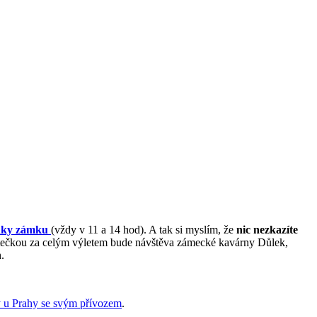
ídky zámku
(vždy v 11 a 14 hod). A tak si myslím, že
nic nezkazíte
 tečkou za celým výletem bude návštěva zámecké kavárny Důlek,
.
 u Prahy se svým přívozem
.