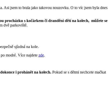
a. Asi jsem to brala jako takovou nouzovku. O to víc jsem byla dnes
ou procházku s kočárkem či drandění dětí na kolech, můžete se
ám dvě parkoviště.
bezpečně sjízdná na kole.
y po modré. Více najdete
zde
.
dokonce i prohánět na kolech.
Pokud se s dětmi nechcete mačkat