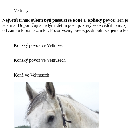
Veltrusy
Největší trhák ovšem byli pasoucí se koně a koňský povoz.
Ten je
zdarma. Doporučuji s malými dětmi postup, který se osvědčil nám: zjis
od zámku k bráně zámku. Pozor všem, povoz jezdí bohužel jen do kon
Koňský povoz ve Veltrusech
Koňský povoz ve Veltrusech
Koně ve Veltrusech