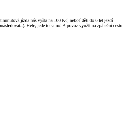
timinutová jízda nás vyšla na 100 Kč, neboť děti do 6 let jezdí
onásledovat:-). Hele, jede to samo! A povoz využít na zpáteční cestu