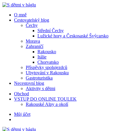
Menu
Hledat
Menu
O mně
Cestovatelský blog
Čechy
Střední Čechy
Lužické hory a Českosaské Švýcarsko
Morava
Zahraničí
Rakousko
Itálie
Chorvatsko
Příspěvky spolujezdců
Ubytování v Rakousku
Gastroturistika
Necestovní blog
Aktivity s dětmi
Obchod
VSTUP DO ONLINE TOULEK
Rakouské Alpy a okolí
Hledat
Můj účet
S