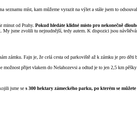
na seznamu míst, kam můžeme vyrazit na výlet a stále jsem to odsouval
ár minut od Prahy.
Pokud hledáte klidné místo pro nekonečně dlouh
. My jsme zvolili tu nejnudnější, tedy autem. K dispozici jsou návštěv
m zámku. Fajn je, že celá cesta od parkoviště až k zámku je pro děti 
 je možnost přijet vlakem do Nelahozevsi a odtud je to jen 2,5 km pěšk
ojili jsme se
s 300 hektary zámeckého parku, po kterém se můžete 