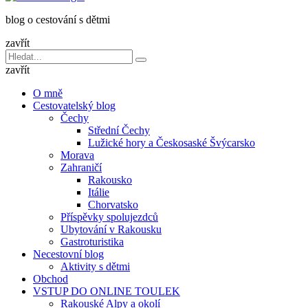
dětmi
blog o cestování s dětmi
v
báglu
zavřít
Vyhledávání
Hledat
pro:
zavřít
O mně
Cestovatelský blog
Čechy
Střední Čechy
Lužické hory a Českosaské Švýcarsko
Morava
Zahraničí
Rakousko
Itálie
Chorvatsko
Příspěvky spolujezdců
Ubytování v Rakousku
Gastroturistika
Necestovní blog
Aktivity s dětmi
Obchod
VSTUP DO ONLINE TOULEK
Rakouské Alpy a okolí