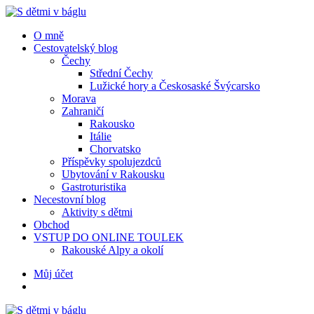
Menu
Hledat
Menu
O mně
Cestovatelský blog
Čechy
Střední Čechy
Lužické hory a Českosaské Švýcarsko
Morava
Zahraničí
Rakousko
Itálie
Chorvatsko
Příspěvky spolujezdců
Ubytování v Rakousku
Gastroturistika
Necestovní blog
Aktivity s dětmi
Obchod
VSTUP DO ONLINE TOULEK
Rakouské Alpy a okolí
Hledat
Můj účet
S