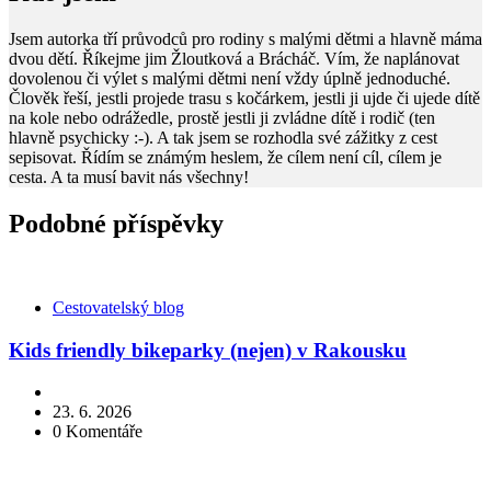
Jsem autorka tří průvodců pro rodiny s malými dětmi a hlavně máma
dvou dětí. Říkejme jim Žloutková a Brácháč. Vím, že naplánovat
dovolenou či výlet s malými dětmi není vždy úplně jednoduché.
Člověk řeší, jestli projede trasu s kočárkem, jestli ji ujde či ujede dítě
na kole nebo odrážedle, prostě jestli ji zvládne dítě i rodič (ten
hlavně psychicky :-). A tak jsem se rozhodla své zážitky z cest
sepisovat. Řídím se známým heslem, že cílem není cíl, cílem je
cesta. A ta musí bavit nás všechny!
Podobné příspěvky
Kategorie
Cestovatelský blog
Kids friendly bikeparky (nejen) v Rakousku
23. 6. 2026
0
Komentáře