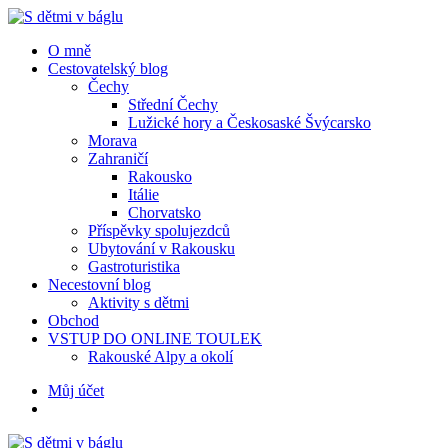
Menu
Hledat
Menu
O mně
Cestovatelský blog
Čechy
Střední Čechy
Lužické hory a Českosaské Švýcarsko
Morava
Zahraničí
Rakousko
Itálie
Chorvatsko
Příspěvky spolujezdců
Ubytování v Rakousku
Gastroturistika
Necestovní blog
Aktivity s dětmi
Obchod
VSTUP DO ONLINE TOULEK
Rakouské Alpy a okolí
Hledat
Můj účet
S