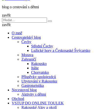
dětmi
blog o cestování s dětmi
v
báglu
zavřít
Vyhledávání
Hledat
pro:
zavřít
O mně
Cestovatelský blog
Čechy
Střední Čechy
Lužické hory a Českosaské Švýcarsko
Morava
Zahraničí
Rakousko
Itálie
Chorvatsko
Příspěvky spolujezdců
Ubytování v Rakousku
Gastroturistika
Necestovní blog
Aktivity s dětmi
Obchod
VSTUP DO ONLINE TOULEK
Rakouské Alpy a okolí