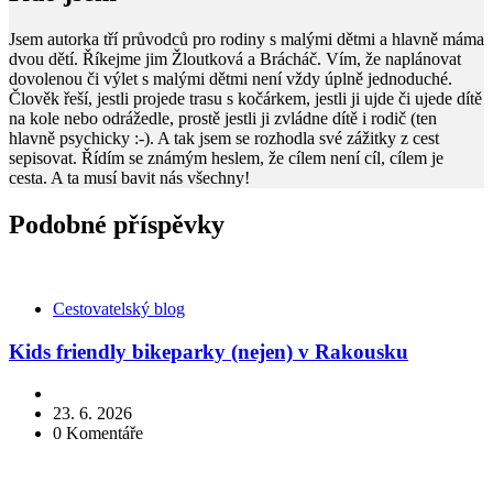
Jsem autorka tří průvodců pro rodiny s malými dětmi a hlavně máma
dvou dětí. Říkejme jim Žloutková a Brácháč. Vím, že naplánovat
dovolenou či výlet s malými dětmi není vždy úplně jednoduché.
Člověk řeší, jestli projede trasu s kočárkem, jestli ji ujde či ujede dítě
na kole nebo odrážedle, prostě jestli ji zvládne dítě i rodič (ten
hlavně psychicky :-). A tak jsem se rozhodla své zážitky z cest
sepisovat. Řídím se známým heslem, že cílem není cíl, cílem je
cesta. A ta musí bavit nás všechny!
Podobné příspěvky
Kategorie
Cestovatelský blog
Kids friendly bikeparky (nejen) v Rakousku
23. 6. 2026
0
Komentáře