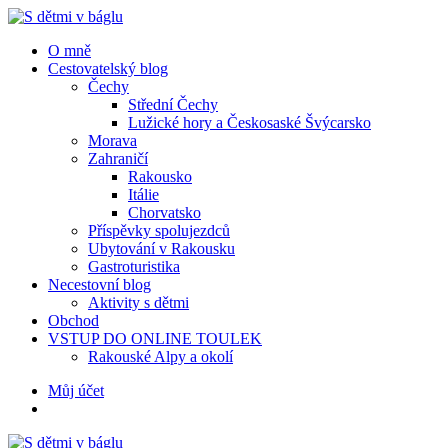
Menu
Hledat
Menu
O mně
Cestovatelský blog
Čechy
Střední Čechy
Lužické hory a Českosaské Švýcarsko
Morava
Zahraničí
Rakousko
Itálie
Chorvatsko
Příspěvky spolujezdců
Ubytování v Rakousku
Gastroturistika
Necestovní blog
Aktivity s dětmi
Obchod
VSTUP DO ONLINE TOULEK
Rakouské Alpy a okolí
Hledat
Můj účet
S