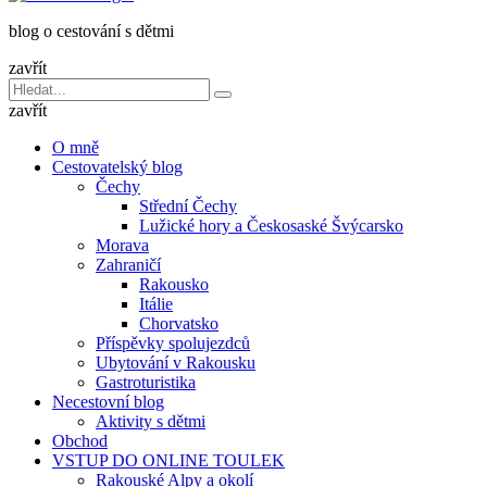
dětmi
blog o cestování s dětmi
v
báglu
zavřít
Vyhledávání
Hledat
pro:
zavřít
O mně
Cestovatelský blog
Čechy
Střední Čechy
Lužické hory a Českosaské Švýcarsko
Morava
Zahraničí
Rakousko
Itálie
Chorvatsko
Příspěvky spolujezdců
Ubytování v Rakousku
Gastroturistika
Necestovní blog
Aktivity s dětmi
Obchod
VSTUP DO ONLINE TOULEK
Rakouské Alpy a okolí