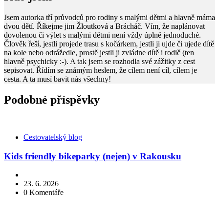
Jsem autorka tří průvodců pro rodiny s malými dětmi a hlavně máma
dvou dětí. Říkejme jim Žloutková a Brácháč. Vím, že naplánovat
dovolenou či výlet s malými dětmi není vždy úplně jednoduché.
Člověk řeší, jestli projede trasu s kočárkem, jestli ji ujde či ujede dítě
na kole nebo odrážedle, prostě jestli ji zvládne dítě i rodič (ten
hlavně psychicky :-). A tak jsem se rozhodla své zážitky z cest
sepisovat. Řídím se známým heslem, že cílem není cíl, cílem je
cesta. A ta musí bavit nás všechny!
Podobné příspěvky
Kategorie
Cestovatelský blog
Kids friendly bikeparky (nejen) v Rakousku
23. 6. 2026
0
Komentáře