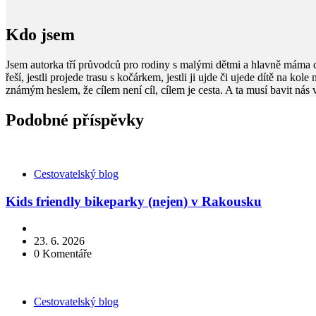
Kdo jsem
Jsem autorka tří průvodců pro rodiny s malými dětmi a hlavně máma 
řeší, jestli projede trasu s kočárkem, jestli ji ujde či ujede dítě na kol
známým heslem, že cílem není cíl, cílem je cesta. A ta musí bavit nás
Podobné příspěvky
Kategorie
Cestovatelský blog
Kids friendly bikeparky (nejen) v Rakousku
23. 6. 2026
0
Komentáře
Kategorie
Cestovatelský blog