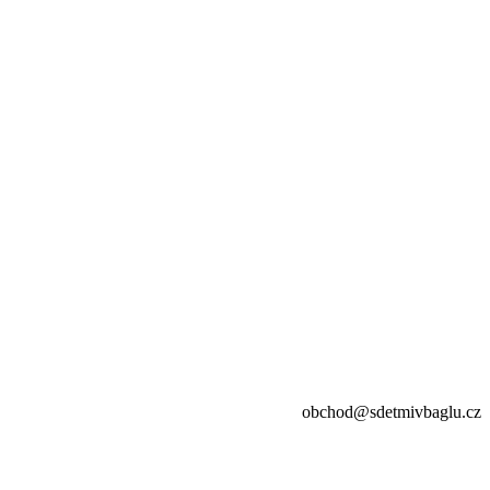
obchod@sdetmivbaglu.cz