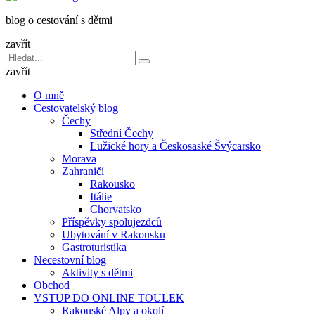
dětmi
blog o cestování s dětmi
v
báglu
zavřít
Vyhledávání
Hledat
pro:
zavřít
O mně
Cestovatelský blog
Čechy
Střední Čechy
Lužické hory a Českosaské Švýcarsko
Morava
Zahraničí
Rakousko
Itálie
Chorvatsko
Příspěvky spolujezdců
Ubytování v Rakousku
Gastroturistika
Necestovní blog
Aktivity s dětmi
Obchod
VSTUP DO ONLINE TOULEK
Rakouské Alpy a okolí