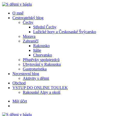
Menu
Hledat
Menu
O mně
Cestovatelský blog
Čechy
Střední Čechy
Lužické hory a Českosaské Švýcarsko
Morava
Zahraničí
Rakousko
Itálie
Chorvatsko
Příspěvky spolujezdců
Ubytování v Rakousku
Gastroturistika
Necestovní blog
Aktivity s dětmi
Obchod
VSTUP DO ONLINE TOULEK
Rakouské Alpy a okolí
Hledat
Můj účet
S