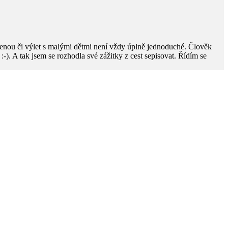
enou či výlet s malými dětmi není vždy úplně jednoduché. Člověk
ky :-). A tak jsem se rozhodla své zážitky z cest sepisovat. Řídím se