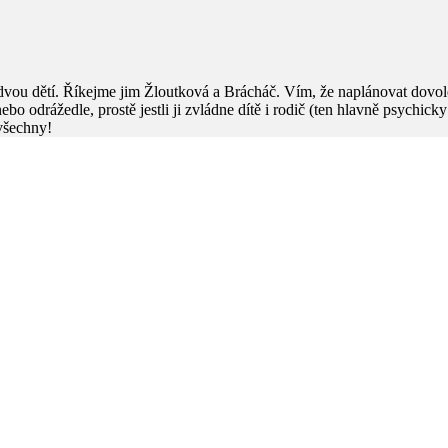
dvou dětí. Říkejme jim Žloutková a Brácháč. Vím, že naplánovat dovol
e nebo odrážedle, prostě jestli ji zvládne dítě i rodič (ten hlavně psychic
 všechny!