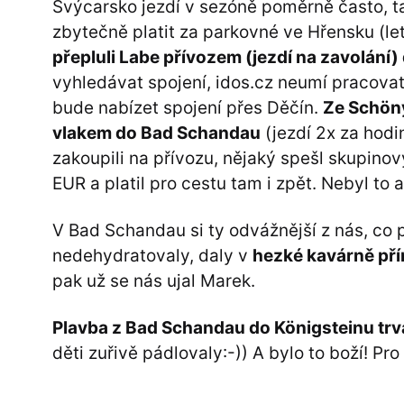
Švýcarsko jezdí v sezóně poměrně často, t
zbytečně platit za parkovné ve Hřensku (l
přepluli Labe přívozem (jezdí na zavolání
vyhledávat spojení, idos.cz neumí pracova
bude nabízet spojení přes Děčín.
Ze Schöny
vlakem do Bad Schandau
(jezdí 2x za hodin
zakoupili na přívozu, nějaký spešl skupinový
EUR a platil pro cestu tam i zpět. Nebyl to 
V Bad Schandau si ty odvážnější z nás, co p
nedehydratovaly, daly v
hezké kavárně př
pak už se nás ujal Marek.
Plavba z Bad Schandau do Königsteinu trv
děti zuřivě pádlovaly:-)) A bylo to boží! Pro 