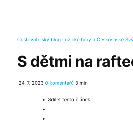
Kategorie
Cestovatelský blog
Lužické hory a Českosaské Šv
S dětmi na rafte
24. 7. 2023
0 komentářů
3 min
Sdílet
tento článek