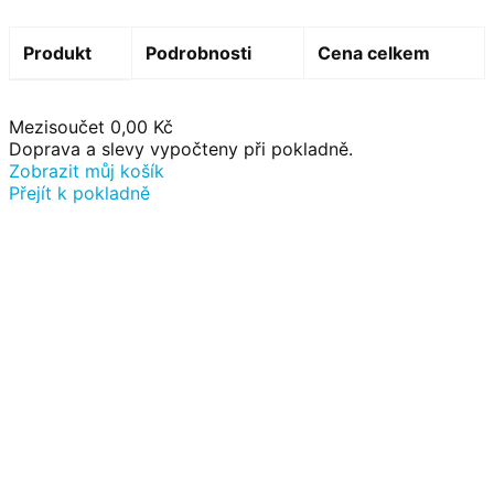
Produkt
Podrobnosti
Cena celkem
P
Mezisoučet
0,00 Kč
Doprava a slevy vypočteny při pokladně.
Zobrazit můj košík
r
Přejít k pokladně
o
d
u
k
t
y