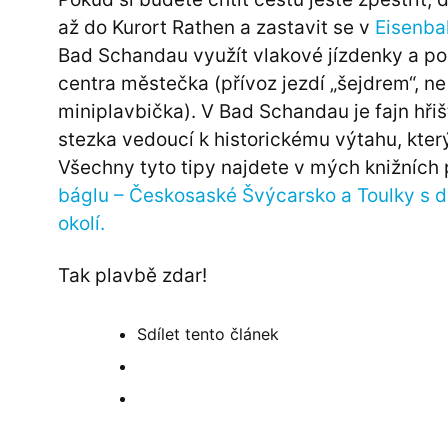
až do Kurort Rathen a zastavit se v
Eisenbah
Bad Schandau využít vlakové jízdenky a po
centra městečka (přívoz jezdí „šejdrem“, ne 
miniplavbička). V Bad Schandau je fajn hřiš
stezka vedoucí k historickému výtahu, kter
Všechny tyto tipy najdete v mých knižních
báglu – Českosaské Švýcarsko a Toulky s d
okolí.
Tak plavbě zdar!
Sdílet
tento článek