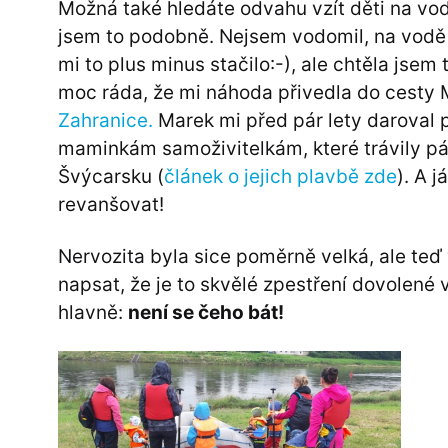
Možná také hledáte odvahu vzít děti na vod
jsem to podobně. Nejsem vodomil, na vodě j
mi to plus minus stačilo:-), ale chtěla jse
moc ráda, že mi náhoda přivedla do cesty
Zahranice.
Marek mi před pár lety daroval 
maminkám samoživitelkám, které trávily pá
Švýcarsku (
článek o jejich plavbě zde
). A 
revanšovat!
Nervozita byla sice poměrně velká, ale te
napsat, že je to skvělé zpestření dovolen
hlavně:
není se čeho bát!