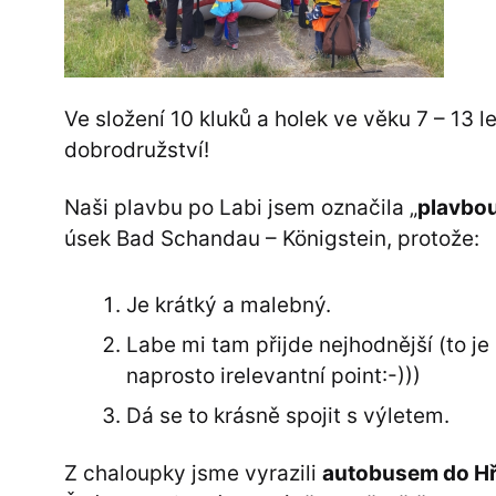
Ve složení 10 kluků a holek ve věku 7 – 13 le
dobrodružství!
Naši plavbu po Labi jsem označila „
plavbou
úsek Bad Schandau – Königstein, protože:
Je krátký a malebný.
Labe mi tam přijde nejhodnější (to j
naprosto irelevantní point:-)))
Dá se to krásně spojit s výletem.
Z chaloupky jsme vyrazili
autobusem do H