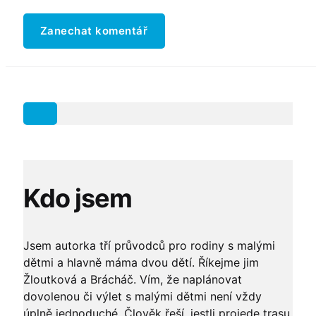
Zanechat komentář
Kdo jsem
Jsem autorka tří průvodců pro rodiny s malými
dětmi a hlavně máma dvou dětí. Říkejme jim
Žloutková a Brácháč. Vím, že naplánovat
dovolenou či výlet s malými dětmi není vždy
úplně jednoduché. Člověk řeší, jestli projede trasu