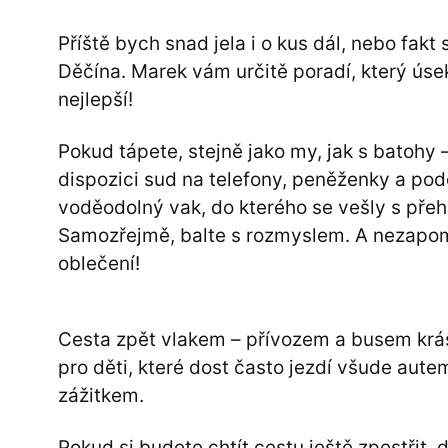
Příště bych snad jela i o kus dál, nebo fakt
Děčína. Marek vám určitě poradí, který úsek
nejlepší!
Pokud tápete, stejně jako my, jak s batohy 
dispozici sud na telefony, peněženky a pod
voděodolný vak, do kterého se vešly s pře
Samozřejmě, balte s rozmyslem. A nezapom
oblečení!
Cesta zpět vlakem – přívozem a busem krásně
pro děti, které dost často jezdí všude aute
zážitkem.
Pokud si budete chtít cestu ještě zpestřit,