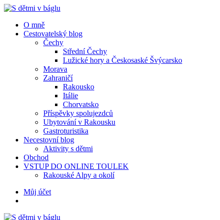
Menu
Hledat
Menu
O mně
Cestovatelský blog
Čechy
Střední Čechy
Lužické hory a Českosaské Švýcarsko
Morava
Zahraničí
Rakousko
Itálie
Chorvatsko
Příspěvky spolujezdců
Ubytování v Rakousku
Gastroturistika
Necestovní blog
Aktivity s dětmi
Obchod
VSTUP DO ONLINE TOULEK
Rakouské Alpy a okolí
Hledat
Můj účet
S