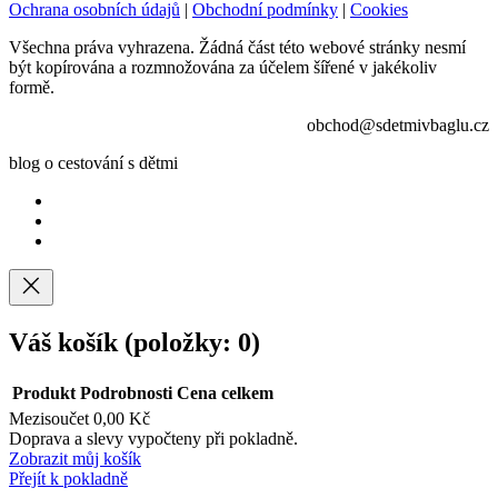
Ochrana osobních údajů
|
Obchodní podmínky
|
Cookies
Všechna práva vyhrazena. Žádná část této webové stránky nesmí
být kopírována a rozmnožována za účelem šířené v jakékoliv
formě.
obchod@sdetmivbaglu.cz
blog o cestování s dětmi
Váš košík
(položky: 0)
Produkt
Podrobnosti
Cena celkem
Mezisoučet
0,00 Kč
Produkty
Doprava a slevy vypočteny při pokladně.
Zobrazit můj košík
v
Přejít k pokladně