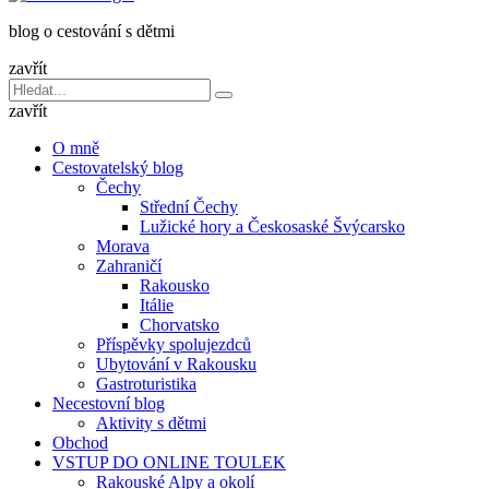
dětmi
blog o cestování s dětmi
v
báglu
zavřít
Vyhledávání
Hledat
pro:
zavřít
O mně
Cestovatelský blog
Čechy
Střední Čechy
Lužické hory a Českosaské Švýcarsko
Morava
Zahraničí
Rakousko
Itálie
Chorvatsko
Příspěvky spolujezdců
Ubytování v Rakousku
Gastroturistika
Necestovní blog
Aktivity s dětmi
Obchod
VSTUP DO ONLINE TOULEK
Rakouské Alpy a okolí