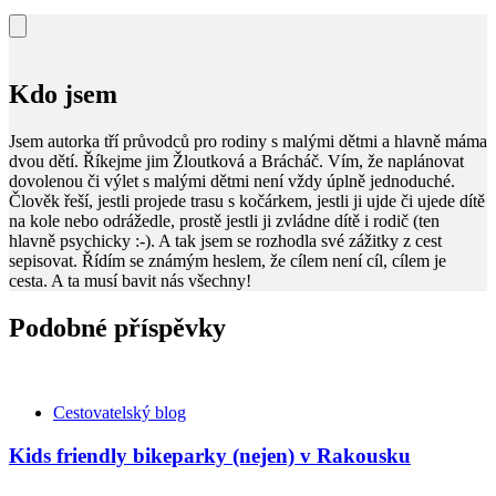
Kdo jsem
Jsem autorka tří průvodců pro rodiny s malými dětmi a hlavně máma
dvou dětí. Říkejme jim Žloutková a Brácháč. Vím, že naplánovat
dovolenou či výlet s malými dětmi není vždy úplně jednoduché.
Člověk řeší, jestli projede trasu s kočárkem, jestli ji ujde či ujede dítě
na kole nebo odrážedle, prostě jestli ji zvládne dítě i rodič (ten
hlavně psychicky :-). A tak jsem se rozhodla své zážitky z cest
sepisovat. Řídím se známým heslem, že cílem není cíl, cílem je
cesta. A ta musí bavit nás všechny!
Podobné příspěvky
Kategorie
Cestovatelský blog
Kids friendly bikeparky (nejen) v Rakousku