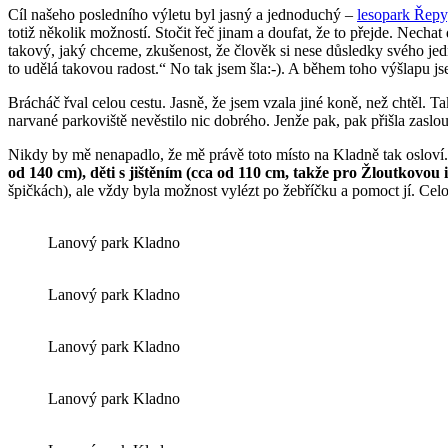
Cíl našeho posledního výletu byl jasný a jednoduchý –
lesopark Řepy
totiž několik možností. Stočit řeč jinam a doufat, že to přejde. Nechat 
takový, jaký chceme, zkušenost, že člověk si nese důsledky svého jedná
to udělá takovou radost.“ No tak jsem šla:-). A během toho výšlapu j
Brácháč řval celou cestu. Jasně, že jsem vzala jiné koně, než chtěl. T
narvané parkoviště nevěstilo nic dobrého. Jenže pak, pak přišla zasl
Nikdy by mě nenapadlo, že mě právě toto místo na Kladně tak osloví.
od 140 cm), děti s jištěním (cca od 110 cm, takže pro Žloutkovou 
špičkách), ale vždy byla možnost vylézt po žebříčku a pomoct jí. Celou
Lanový park Kladno
Lanový park Kladno
Lanový park Kladno
Lanový park Kladno