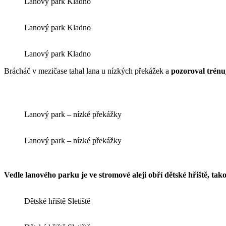
Lanový park Kladno
Lanový park Kladno
Lanový park Kladno
Brácháč v mezičase tahal lana u nízkých překážek a
pozoroval trénuj
Lanový park – nízké překážky
Lanový park – nízké překážky
Vedle lanového parku je ve stromové aleji obří dětské hřiště, tako
Dětské hřiště Sletiště