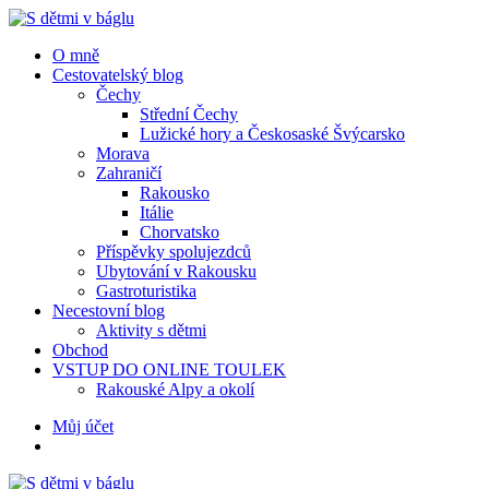
Menu
Hledat
Menu
O mně
Cestovatelský blog
Čechy
Střední Čechy
Lužické hory a Českosaské Švýcarsko
Morava
Zahraničí
Rakousko
Itálie
Chorvatsko
Příspěvky spolujezdců
Ubytování v Rakousku
Gastroturistika
Necestovní blog
Aktivity s dětmi
Obchod
VSTUP DO ONLINE TOULEK
Rakouské Alpy a okolí
Hledat
Můj účet
S