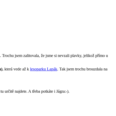
 Trochu jsem zalitovala, že jsme si nevzali plavky, jelikož přímo u
h)
, která vede až k
lesoparku Lapák
. Tak jsem trochu brouzdala na
určitě najdete. A třeba potkáte i Jágra:-).