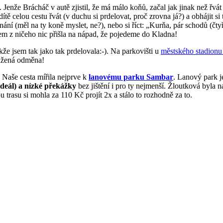
. Jenže Brácháč v autě zjistil, že má málo koňů, začal jak jinak než řv
dítě celou cestu řvát (v duchu si prdelovat, proč zrovna já?) a obhájit si
ní (měl na ty koně myslet, ne?), nebo si říct: „Kurňa, pár schodů (čtyř
sem z ničeho nic přišla na nápad, že pojedeme do Kladna!
akže jsem tak jako tak prdelovala:-). Na parkovišti u
městského stadionu 
oužená odměna!
 Naše cesta mířila nejprve k
lanovému parku Sambar
. Lanový park j
ideál) a nízké překážky
bez jištění i pro ty nejmenší. Žloutková byla 
 trasu si mohla za 110 Kč projít 2x a stálo to rozhodně za to.