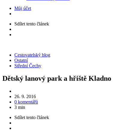
Můj účet
Sdílet
tento článek
Kategorie
Cestovatelský blog
Ostatní
Střední Čechy
Dětský lanový park a hřiště Kladno
26. 9. 2016
0 komentářů
3 min
Sdílet
tento článek