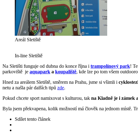
Areál Sletiště
In-line Sletiště
Na Sletišti funguje od dubna do konce října i
trampolínový park
! Te
parkoviště je
aquapark
a
koupaliště
, kde lze po tom všem outdooro
Hned za areálem Sletiště, směrem na Prahu, jsme si všimli i
cyklostez
netu a našla pár dalších tipů
zde
.
Pokud chcete sport namixovat s kulturou, tak
na Kladně je i zámek 
Byla jsem překvapena, kolik možností má člověk na jednom místě. Trouf
Sdílet
tento článek