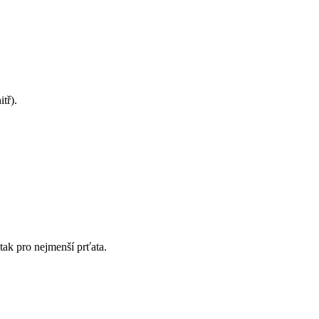
tř).
tak pro nejmenší prťata.