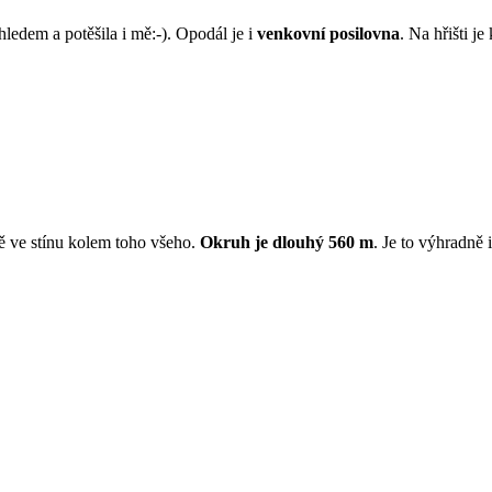
ehledem a potěšila i mě:-). Opodál je i
venkovní posilovna
. Na hřišti j
ě ve stínu kolem toho všeho.
Okruh je dlouhý 560 m
. Je to výhradně