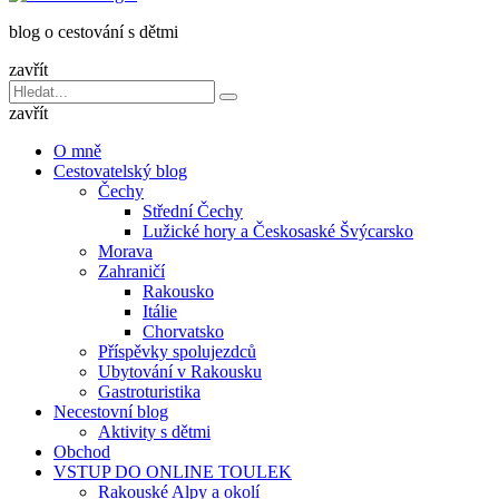
dětmi
blog o cestování s dětmi
v
báglu
zavřít
Vyhledávání
Hledat
pro:
zavřít
O mně
Cestovatelský blog
Čechy
Střední Čechy
Lužické hory a Českosaské Švýcarsko
Morava
Zahraničí
Rakousko
Itálie
Chorvatsko
Příspěvky spolujezdců
Ubytování v Rakousku
Gastroturistika
Necestovní blog
Aktivity s dětmi
Obchod
VSTUP DO ONLINE TOULEK
Rakouské Alpy a okolí