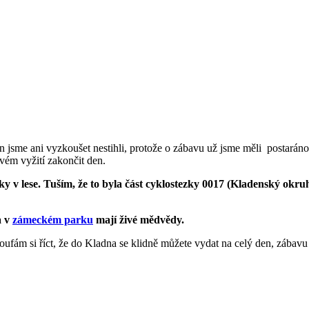
n jsme ani vyzkoušet nestihli, protože o zábavu už jsme měli postaráno.
vém vyžití zakončit den.
ky v lese. Tuším, že to byla část cyklostezky 0017 (Kladenský okru
a v
zámeckém parku
mají živé mědvědy.
ám si říct, že do Kladna se klidně můžete vydat na celý den, zábavu tu 