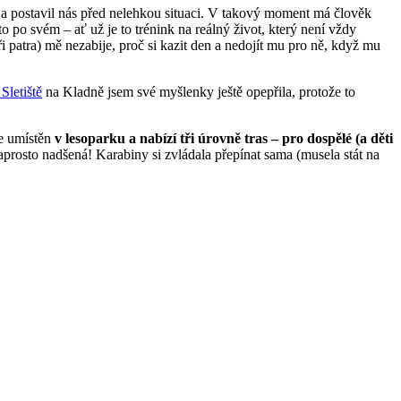
át a postavil nás před nelehkou situaci. V takový moment má člověk
 to po svém – ať už je to trénink na reálný život, který není vždy
i patra) mě nezabije, proč si kazit den a nedojít mu pro ně, když mu
Sletiště
na Kladně jsem své myšlenky ještě opepřila, protože to
e umístěn
v lesoparku a nabízí tři úrovně tras – pro dospělé (a děti
naprosto nadšená! Karabiny si zvládala přepínat sama (musela stát na