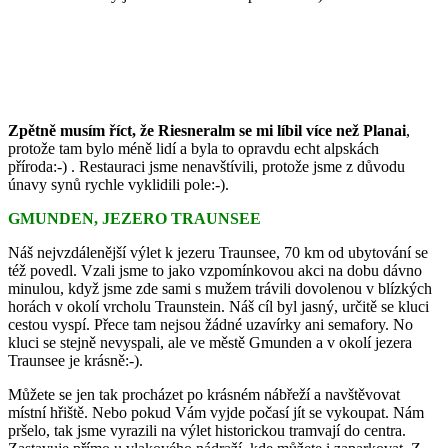
Zpětně musím říct, že Riesneralm se mi líbil více než Planai
,
protože tam bylo méně lidí a byla to opravdu echt alpskách
příroda:-) . Restauraci jsme nenavštívili, protože jsme z důvodu
únavy synů rychle vyklidili pole:-).
GMUNDEN, JEZERO TRAUNSEE
Náš nejvzdálenější výlet k jezeru Traunsee, 70 km od ubytování se
též povedl. Vzali jsme to jako vzpomínkovou akci na dobu dávno
minulou, když jsme zde sami s mužem trávili dovolenou v blízkých
horách v okolí vrcholu Traunstein. Náš cíl byl jasný, určitě se kluci
cestou vyspí. Přece tam nejsou žádné uzavírky ani semafory. No
kluci se stejně nevyspali, ale ve městě Gmunden a v okolí jezera
Traunsee je krásně:-).
Můžete se jen tak procházet po krásném nábřeží a navštěvovat
místní hřiště. Nebo pokud Vám vyjde počasí jít se vykoupat. Nám
pršelo, tak jsme vyrazili na výlet historickou tramvají do centra.