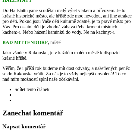
HALLSTATT
Do Hallstattu jsme si udělali malý výlet vlakem a přívozem. Je to
krásné historické město, ale hřiště zde moc nevedou, ani jiné atrakce
pro děti. Pokud jsou Vaše děti kulturně zdatné, je to pravé místo pro
Vás. Pro ostatní děti je vhodná zábava třeba krmení místních
kachen:-). Nebo házení kamínků do vody. Ne na kachny:-).
BAD MITTENDORF
, hřiště
Jako všude v Rakousku, je v každém malém městě k dispozici
krásné hřiště.
Věřím, že i příští rok budeme mít dost odvahy, a našetřených peněz
se do Rakouska vrátit. Za nás je to vždy nejlepší dovolená! To co
nad míru možností splní naše očekávání.
Sdílet
tento článek
Zanechat komentář
Napsat komentář