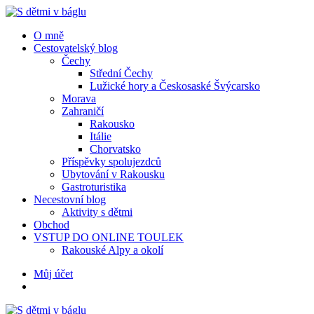
Menu
Hledat
Menu
O mně
Cestovatelský blog
Čechy
Střední Čechy
Lužické hory a Českosaské Švýcarsko
Morava
Zahraničí
Rakousko
Itálie
Chorvatsko
Příspěvky spolujezdců
Ubytování v Rakousku
Gastroturistika
Necestovní blog
Aktivity s dětmi
Obchod
VSTUP DO ONLINE TOULEK
Rakouské Alpy a okolí
Hledat
Můj účet
S