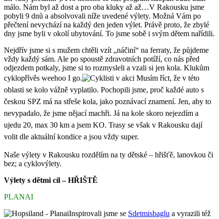
málo. Nám byl až dost a pro oba kluky až až…V Rakousku jsme
pobyli 9 dnů a absolvovali níže uvedené výlety. Možná Vám po
přečtení nevychází na každý den jeden výlet. Právě proto, že zbylé
dny jsme byli v okolí ubytování. To jsme sobě i svým dětem nařídili.
Nejdřív jsme si s mužem chtěli vzít „náčiní“ na ferraty, že půjdeme
vždy každý sám. Ale po spoustě zdravotních potíží, co nás před
odjezdem potkaly, jsme si to rozmysleli a vzali si jen kola. Klukům
cyklopřívěs weehoo I go.
Musím říct, že v této
oblasti se kolo vážně vyplatilo. Pochopili jsme, proč každé auto s
českou SPZ má na střeše kola, jako poznávací znamení. Jen, aby to
nevypadalo, že jsme nějací machři. Já na kole skoro nejezdím a
ujedu 20, max 30 km a jsem KO. Trasy se však v Rakousku dají
volit dle aktuální kondice a jsou vždy super.
Naše výlety v Rakousku rozdělím na ty dětské – hřišťě, lanovkou či
bez; a cyklovýlety.
Výlety s dětmi cíl – HŘIŠTĚ
PLANAI
Inspirovali jsme se
Sdetmisbaglu
a vyrazili též