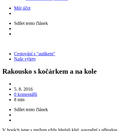
Můj účet
Sdílet
tento článek
Kategorie
Cestování s "autíkem"
Naše výlety
Rakousko s kočárkem a na kole
5. 8. 2016
0 komentářů
8 min
Sdílet
tento článek
V horách jsme s mužem vždy hledali klid, souznění s přírodou.