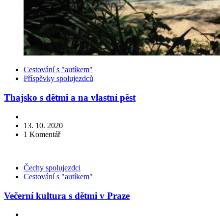
Kategorie
Cestování s "autíkem"
Příspěvky spolujezdců
Thajsko s dětmi a na vlastní pěst
13. 10. 2020
1
Komentář
Kategorie
Čechy spolujezdci
Cestování s "autíkem"
Večerní kultura s dětmi v Praze