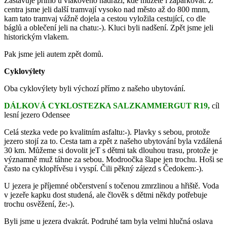
Zastavuje přímo u vlakového nádraží, kde můžete i zaparkovat. Z
centra jsme jeli další tramvají vysoko nad město až do 800 mnm,
kam tato tramvaj vážně dojela a cestou vyložila cestující, co dle
báglů a oblečení jeli na chatu:-). Kluci byli nadšení. Zpět jsme jeli
historickým vlakem.
Pak jsme jeli autem zpět domů.
Cyklovýlety
Oba cyklovýlety byli výchozí přímo z našeho ubytování.
DÁLKOVÁ CYKLOSTEZKA SALZKAMMERGUT R19,
cíl
lesní jezero Odensee
Celá stezka vede po kvalitním asfaltu:-). Plavky s sebou, protože
jezero stojí za to. Cesta tam a zpět z našeho ubytování byla vzdálená
30 km. Můžeme si dovolit jeT s dětmi tak dlouhou trasu, protože je
významně muž táhne za sebou. Modroočka šlape jen trochu. Hoši se
často na cyklopřívěsu i vyspí. Čili pěkný zájezd s Čedokem:-).
U jezera je příjemné občerstvení s točenou zmrzlinou a hřiště. Voda
v jezeře kapku dost studená, ale člověk s dětmi někdy potřebuje
trochu osvěžení, že:-).
Byli jsme u jezera dvakrát. Podruhé tam byla velmi hlučná oslava