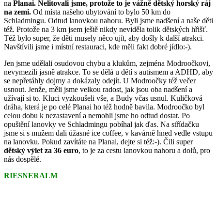
na
Planai. Nelitovali jsme, protože to je vážně dětský horský ráj
na zemi.
Od místa našeho ubytování to bylo 50 km do
Schladmingu. Odtud lanovkou nahoru. Byli jsme nadšení a naše děti
též. Protože na 3 km jsem ještě nikdy neviděla tolik dětských hřišť.
Též bylo super, že děti musely něco ujít, aby došly k další atrakci.
Navštívili jsme i místní restauraci, kde měli fakt dobré jídlo:-).
Jen jsme udělali osudovou chybu a klukům, zejména Modroočkovi,
nevymezili jasně atrakce. To se dělá u dětí s autismem a ADHD, aby
se nepřetáhly dojmy a dokázaly odejít. U Modroočky též večer
usnout. Jenže, měli jsme velkou radost, jak jsou oba nadšení a
užívají si to. Kluci vyzkoušeli vše, a Budy včas usnul. Kuličková
dráha, která je po celé Planai ho též hodně bavila. Modroočko byl
celou dobu k nezastavení a nemohli jsme ho odtud dostat. Po
opuštění lanovky ve Schladmingu pobíhal jak ďas. Na střídačku
jsme si s mužem dali úžasné ice coffee, v kavárně hned vedle vstupu
na lanovku. Pokud zavítáte na Planai, dejte si též:-). Čili super
dětský výlet za 36 euro
, to je za cestu lanovkou nahoru a dolů, pro
nás dospělé.
RIESNERALM