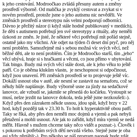
k jeho cestování. Modroočkao zvládá přesuny autem a změny
prostředí výborně. Od malička je zvyklý cestovat a zvykat si v
novém prostředí, protože jsme o jeho autismu nic nevěděli. Ve
změnách prostředí a stereotypu nás velmi podporují odborníci.
Dávno je přežitý názor (i když stále hodně publikovaný v mediích),
že děti s autismem potřebují jen své stereotypy a rituály, aby neměli
úzkosti ze změn. Je jisté, že některé věci potřebují mít pořád stejně,
ostatně jako my všichni. Ale odjet na týden či deset dní pryč, pro něj
není problém. Samozřejmě má s sebou možná víc svých věcí, než
běžné děti, ale to není problém. Čím je Modroočko starší, tím „jeho“
věcí ubývá, hraje si s hračkami a věcmi, co jsou přímo v ubytování.
Tak bingo. Budy má svých věcí stále dosti, ale k jeho věku to ještě
patří. Co je oběma klukům vlastn, je neschopnost si odpočinout,
když jsou unavení. Při změnách prostředí se to projevuje ještě víc.
Dokáží usnout oba v autě, ale nesmí se zastavit na semaforu, což se
někdy hůře naplánuje. Budy výborně usne za jízdy na sedačkové
lanovce, ale vzbudí se, jakmile se přesedá do kočárku. Vystoupit se
musí, nelze jezdit na lanovce dokola, teda ještě jsme nezkoušeli:-).
Když přes den zázrakem někde usnou, jdou spát, když brzy v 22
hod, když později tak v 23.30 h. To holt k hyperaktivitě obou patří.
Taky se říká, aby přes den neměli moc dojmů a vjemů a pak nebyli
přetažení a mohli usnout. Ale jak to zařídit, když míra vjemů se nedá
měřit. Hlavně s mužem chceme taky něco vidět a poznat:-). Člověk i
s pokorou k potřebám svých dětí nevzdá všeho. Stejně jsme je oba
asi vždy přetáhli:-). Pro někoho se náš program naopak bude zdát