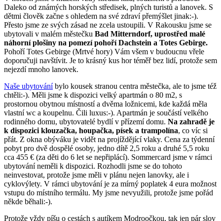
Daleko od známých horských středisek, plných turistů a lanovek. S
dětmi člověk začne s ohledem na své zdraví přemýšlet jinak:-).
Přesto jsme ze svých zásad ne zcela ustoupili. V Rakousku jsme se
ubytovali v malém městečku
Bad Mitterndorf, uprostřed malé
náhorní plošiny na pomezí pohoří Dachstein a Totes Gebirge.
Pohoří Totes Gebirge (Mrtvé hory) Vám všem v budoucnu vřele
doporučuji navštívit. Je to krásný kus hor téměř bez lidí, protože sem
nejezdí mnoho lanovek.
Naše ubytování
bylo kousek stranou centra městečka, ale to jsme též
chtěli:-). Měli jsme k dispozici velký apartmán o 80 m2, s
prostornou obytnou místností a dvěma ložnicemi, kde každá měla
vlastní wc a koupelnu. Čili luxus:-). Apartmán je součástí velkého
rodinného domu, ubytovatelé bydlí v přízemí domu.
Na zahradě je
k dispozici klouzačka, houpačka, písek a trampolína
, co víc si
přát. Z okna obýváku je vidět na projíždějící vlaky. Cena za týdenní
pobyt pro dvě dospělé osoby, jedno dítě 2,5 roku a druhé 5,5 roku
cca 455 € (za děti do 6 let se nepřiplácí). Sommercard jsme v rámci
ubytování neměli k dispozici. Rozhodli jsme se do tohoto
neinvestovat, protože jsme měli v plánu nejen lanovky, ale i
cyklovýlety. V rámci ubytování je za mírný poplatek 4 eura možnost
vstupu do místního termálu. My jsme nevyužili, protože jsme pořád
někde běhali:-).
Protože vždy píšu o cestách s autíkem Modroočkou, tak jen pár slov