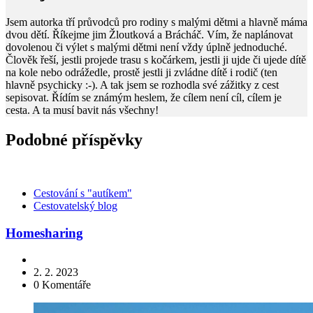
Jsem autorka tří průvodců pro rodiny s malými dětmi a hlavně máma
dvou dětí. Říkejme jim Žloutková a Brácháč. Vím, že naplánovat
dovolenou či výlet s malými dětmi není vždy úplně jednoduché.
Člověk řeší, jestli projede trasu s kočárkem, jestli ji ujde či ujede dítě
na kole nebo odrážedle, prostě jestli ji zvládne dítě i rodič (ten
hlavně psychicky :-). A tak jsem se rozhodla své zážitky z cest
sepisovat. Řídím se známým heslem, že cílem není cíl, cílem je
cesta. A ta musí bavit nás všechny!
Podobné příspěvky
Kategorie
Cestování s "autíkem"
Cestovatelský blog
Homesharing
2. 2. 2023
0
Komentáře