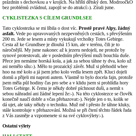
prázdnin s dechovkou a v krojích. Na hřišti dětský den. ModroočkO
bez problémů zvládnul, zapojil se do atrakcí:-). Zírali jsme.
CYKLISTEZKA S CÍLEM GRUNDLSEE
Tato cyklostezka se mi líbila o dost víc.
Prostě pravé Alpy, žádný
asfalt.
Vede po upravovaných nezpevněných cestách, s převýšením
200 m. Jede se lesem a místy vykukují vrcholky Totes Gebirge.
Cesta až ke Grundlsee je dlouhá 15 km, ale v terénu, čili je to
náročnější. My jsme nakonec až k jezeru nedojeli, ne protože by
synové protestovali, ale v posledním převýšení muži bouchla duše.
Přece jen nemáme horská kola, a jak za sebou táhne ty dva, kolo už
asi nemělo sílu:-). Mělo to prozaický závěr. Muž si přehodil whee
hoo na mé kolo a já jsem jeho kolo vedla lesem zpět. Kluci dojeli
domů a přijeli mi naproti autem. Vlastně to bylo docela fajn, protože
jsem měla půl hodiny čas pro sebe a v klidu jsem si prohlídla hory
Totes Gebirge. K čemu je někdy dobré píchnout duši, a nemít s
sebou náhradní ani žádné lepení že:-). Na této cyklostezce se člověk
konečně naučí dobře a včas přehazovat:-). Nejde jen o to, kolik se
dá ujet, ale taky někdy o techniku. Muž mě i přesto že táhne kluky,
stále kontroluje v přehazování. Možná se při čtení těchto řádek řada
z Vás zasměje a vzpomenete si na své cyklovýlety:-).
Ostatní výlety