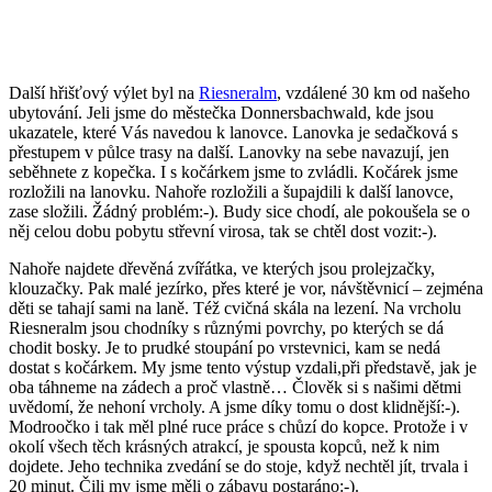
Další hřišťový výlet byl na
Riesneralm
, vzdálené 30 km od našeho
ubytování. Jeli jsme do městečka Donnersbachwald, kde jsou
ukazatele, které Vás navedou k lanovce. Lanovka je sedačková s
přestupem v půlce trasy na další. Lanovky na sebe navazují, jen
seběhnete z kopečka. I s kočárkem jsme to zvládli. Kočárek jsme
rozložili na lanovku. Nahoře rozložili a šupajdili k další lanovce,
zase složili. Žádný problém:-). Budy sice chodí, ale pokoušela se o
něj celou dobu pobytu střevní virosa, tak se chtěl dost vozit:-).
Nahoře najdete dřevěná zvířátka, ve kterých jsou prolejzačky,
klouzačky. Pak malé jezírko, přes které je vor, návštěvnicí – zejména
děti se tahají sami na laně. Též cvičná skála na lezení. Na vrcholu
Riesneralm jsou chodníky s různými povrchy, po kterých se dá
chodit bosky. Je to prudké stoupání po vrstevnici, kam se nedá
dostat s kočárkem. My jsme tento výstup vzdali,při představě, jak je
oba táhneme na zádech a proč vlastně… Člověk si s našimi dětmi
uvědomí, že nehoní vrcholy. A jsme díky tomu o dost klidnější:-).
Modroočko i tak měl plné ruce práce s chůzí do kopce. Protože i v
okolí všech těch krásných atrakcí, je spousta kopců, než k nim
dojdete. Jeho technika zvedání se do stoje, když nechtěl jít, trvala i
20 minut. Čili my jsme měli o zábavu postaráno:-).