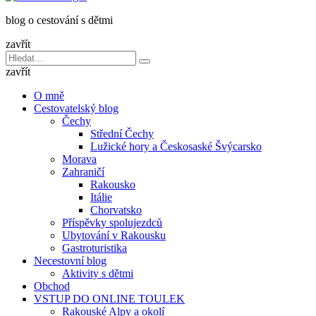
dětmi
blog o cestování s dětmi
v
báglu
zavřít
Vyhledávání
Hledat
pro:
zavřít
O mně
Cestovatelský blog
Čechy
Střední Čechy
Lužické hory a Českosaské Švýcarsko
Morava
Zahraničí
Rakousko
Itálie
Chorvatsko
Příspěvky spolujezdců
Ubytování v Rakousku
Gastroturistika
Necestovní blog
Aktivity s dětmi
Obchod
VSTUP DO ONLINE TOULEK
Rakouské Alpy a okolí