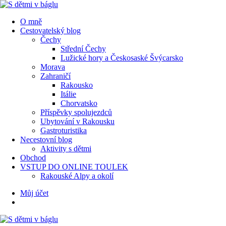
Menu
Hledat
Menu
O mně
Cestovatelský blog
Čechy
Střední Čechy
Lužické hory a Českosaské Švýcarsko
Morava
Zahraničí
Rakousko
Itálie
Chorvatsko
Příspěvky spolujezdců
Ubytování v Rakousku
Gastroturistika
Necestovní blog
Aktivity s dětmi
Obchod
VSTUP DO ONLINE TOULEK
Rakouské Alpy a okolí
Hledat
Můj účet
S