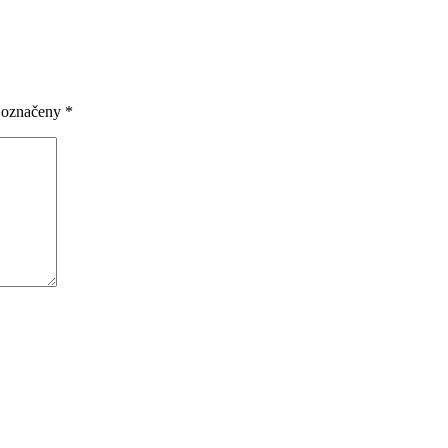
u označeny
*