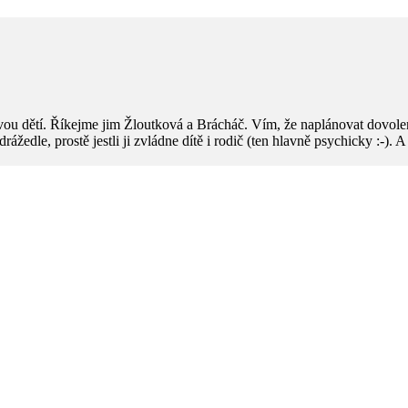
ou dětí. Říkejme jim Žloutková a Brácháč. Vím, že naplánovat dovolen
 odrážedle, prostě jestli ji zvládne dítě i rodič (ten hlavně psychicky :-