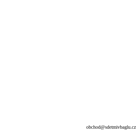
obchod@sdetmivbaglu.cz