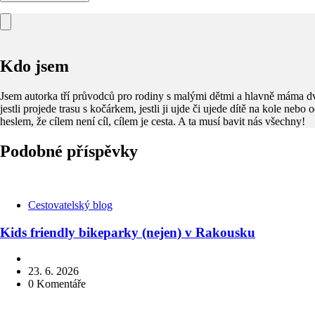
Kdo jsem
Jsem autorka tří průvodců pro rodiny s malými dětmi a hlavně máma dv
jestli projede trasu s kočárkem, jestli ji ujde či ujede dítě na kole nebo
heslem, že cílem není cíl, cílem je cesta. A ta musí bavit nás všechny!
Podobné příspěvky
Kategorie
Cestovatelský blog
Kids friendly bikeparky (nejen) v Rakousku
23. 6. 2026
0
Komentáře