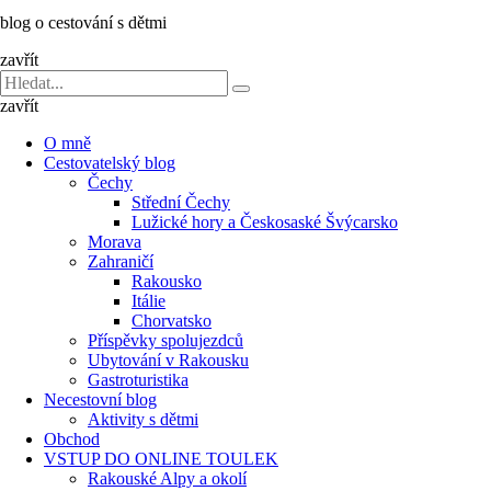
dětmi
blog o cestování s dětmi
v
báglu
zavřít
Vyhledávání
Hledat
pro:
zavřít
O mně
Cestovatelský blog
Čechy
Střední Čechy
Lužické hory a Českosaské Švýcarsko
Morava
Zahraničí
Rakousko
Itálie
Chorvatsko
Příspěvky spolujezdců
Ubytování v Rakousku
Gastroturistika
Necestovní blog
Aktivity s dětmi
Obchod
VSTUP DO ONLINE TOULEK
Rakouské Alpy a okolí