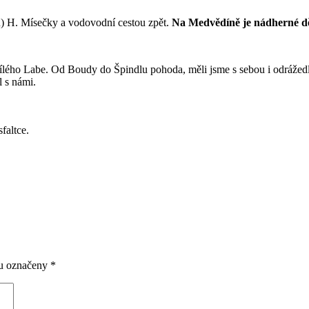
) H. Mísečky a vodovodní cestou zpět.
Na Medvědíně je nádherné dět
bílého Labe. Od Boudy do Špindlu pohoda, měli jsme s sebou i odrážed
l s námi.
faltce.
ou označeny
*