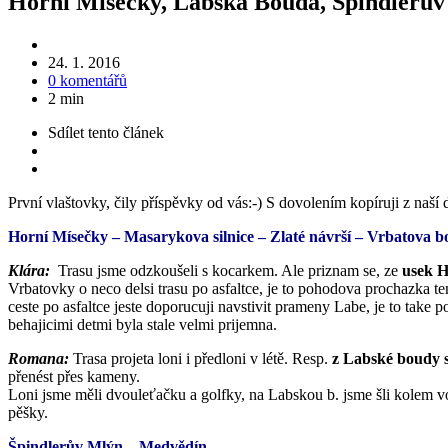
Horní Mísečky, Labská Bouda, Špindler
24. 1. 2016
0 komentářů
2 min
Sdílet
tento článek
První vlaštovky, čily příspěvky od vás:-) S dovolením kopíruji z naš
Horní Mísečky – Masarykova silnice – Zlaté návrší – Vrbatova 
Klára:
Trasu jsme odzkoušeli s kocarkem. Ale priznam se, ze
usek H
Vrbatovky o neco delsi trasu po asfaltce, je to pohodova prochazka t
ceste po asfaltce jeste doporucuji navstivit prameny Labe, je to take p
behajicimi detmi byla stale velmi prijemna.
Romana:
Trasa projeta loni i předloni v létě. Resp.
z Labské boudy s
přenést přes kameny.
Loni jsme měli dvouleťačku a golfky, na Labskou b. jsme šli kolem v
pěšky.
Špindlerův Mlýn – Medvědín