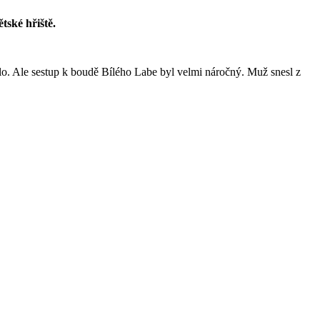
ské hřiště.
lo. Ale sestup k boudě Bílého Labe byl velmi náročný. Muž snesl z