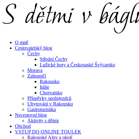
Menu
Hledat
Menu
O mně
Cestovatelský blog
Čechy
Střední Čechy
Lužické hory a Českosaské Švýcarsko
Morava
Zahraničí
Rakousko
Itálie
Chorvatsko
Příspěvky spolujezdců
Ubytování v Rakousku
Gastroturistika
Necestovní blog
Aktivity s dětmi
Obchod
VSTUP DO ONLINE TOULEK
Rakouské Alpy a okolí