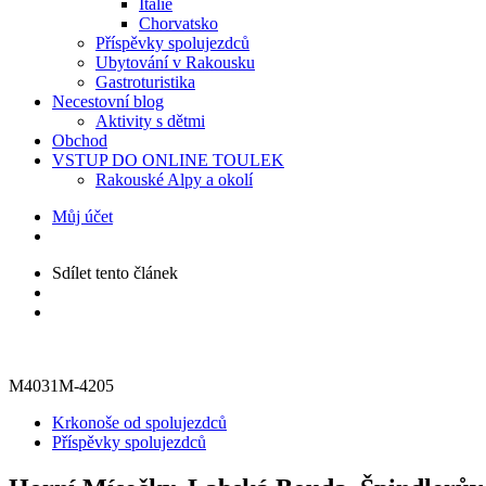
Itálie
Chorvatsko
Příspěvky spolujezdců
Ubytování v Rakousku
Gastroturistika
Necestovní blog
Aktivity s dětmi
Obchod
VSTUP DO ONLINE TOULEK
Rakouské Alpy a okolí
Můj účet
Sdílet
tento článek
M4031M-4205
Kategorie
Krkonoše od spolujezdců
Příspěvky spolujezdců