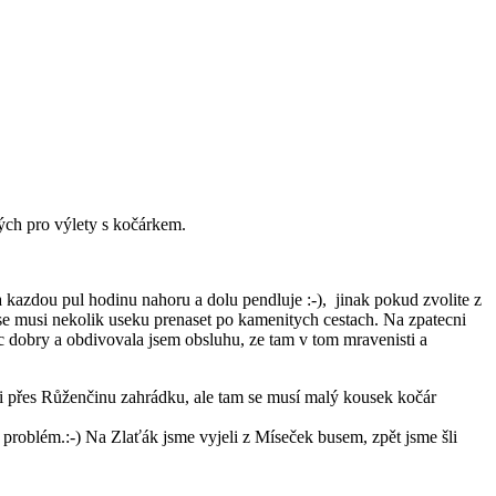
ných pro výlety s kočárkem.
a kazdou pul hodinu nahoru a dolu pendluje :-), jinak pokud zvolite z
 se musi nekolik useku prenaset po kamenitych cestach. Na zpatecni
 dobry a obdivovala jsem obsluhu, ze tam v tom mravenisti a
li přes Růženčinu zahrádku, ale tam se musí malý kousek kočár
problém.:-) Na Zlaťák jsme vyjeli z Míseček busem, zpět jsme šli