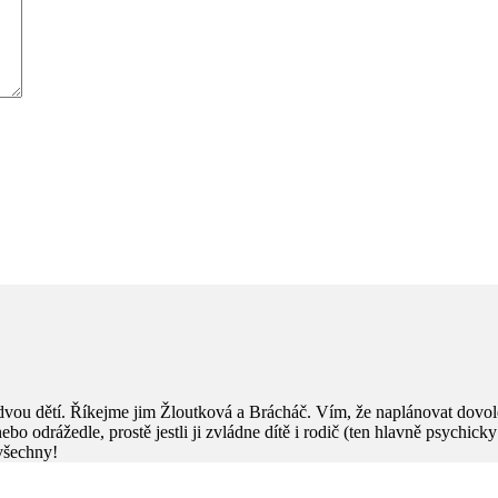
dvou dětí. Říkejme jim Žloutková a Brácháč. Vím, že naplánovat dovol
e nebo odrážedle, prostě jestli ji zvládne dítě i rodič (ten hlavně psychic
 všechny!