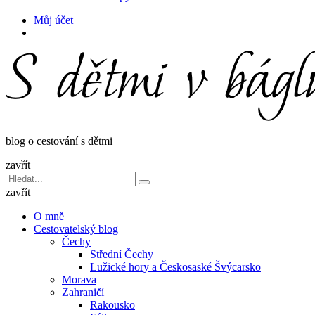
Hledat
Můj účet
blog o cestování s dětmi
zavřít
Vyhledávání
Hledat
pro:
zavřít
O mně
Cestovatelský blog
Čechy
Střední Čechy
Lužické hory a Českosaské Švýcarsko
Morava
Zahraničí
Rakousko