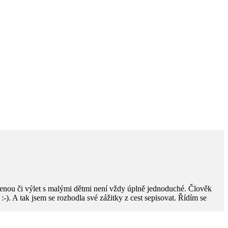
enou či výlet s malými dětmi není vždy úplně jednoduché. Člověk
ky :-). A tak jsem se rozhodla své zážitky z cest sepisovat. Řídím se