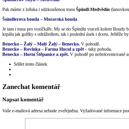
Pak máme z loňska i odzkoušenou trasu
Špindl-Medvědín
(lanovkou
Šoindlerova bouda – Moravská bouda
Je tam i trasa pro vozíčkáře. My se do Špindlu vraceli kolem Boudy 
krpálu jak golfky s odrážedlem, tak i poslední úsek i dceru. Ještěže by
Benecko – Žalý – Malý Žalý – Benecko.
V pohodě.
Benecko – Rovinka – Farma Hucul a zpět
– taky pohoda.
Benecko – Horní Štěpanice a zpět.
V pohodě po nefrekventované as
Sdílet
tento článek
Zanechat komentář
Napsat komentář
Vaše e-mailová adresa nebude zveřejněna.
Vyžadované informace js