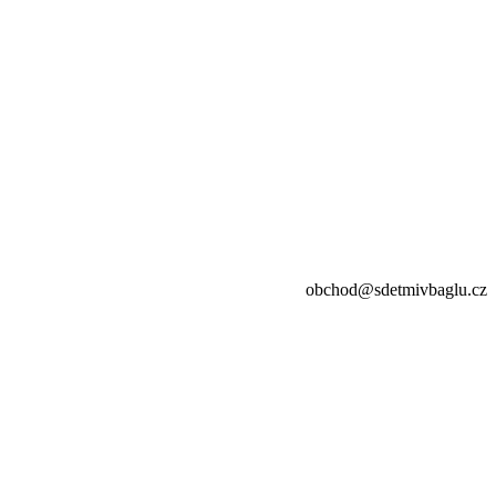
obchod@sdetmivbaglu.cz