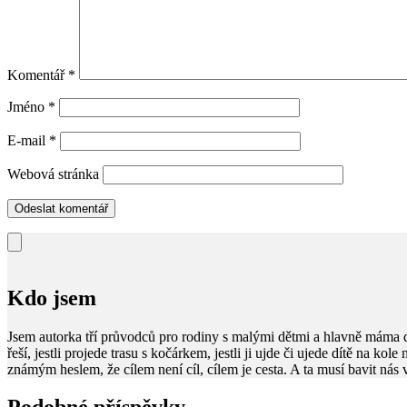
Komentář
*
Jméno
*
E-mail
*
Webová stránka
Kdo jsem
Jsem autorka tří průvodců pro rodiny s malými dětmi a hlavně máma 
řeší, jestli projede trasu s kočárkem, jestli ji ujde či ujede dítě na kol
známým heslem, že cílem není cíl, cílem je cesta. A ta musí bavit nás