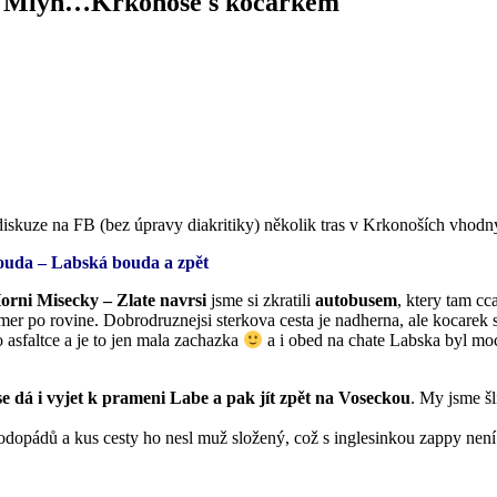
ův Mlýn…Krkonoše s kočárkem
í diskuze na FB (bez úpravy diakritiky) několik tras v Krkonoších vhod
bouda – Labská bouda a zpět
orni Misecky – Zlate navrsi
jsme si zkratili
autobusem
, ktery tam cc
emer po rovine. Dobrodruznejsi sterkova cesta je nadherna, ale kocarek
o asfaltce a je to jen mala zachazka
a i obed na chate Labska byl moc
e dá i vyjet k prameni Labe a pak jít zpět na Voseckou
. My jsme š
odopádů a kus cesty ho nesl muž složený, což s inglesinkou zappy není 