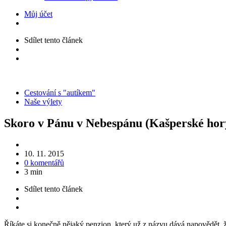
Můj účet
Sdílet
tento článek
Kategorie
Cestování s "autíkem"
Naše výlety
Skoro v Pánu v Nebespánu (Kašperské hor
10. 11. 2015
0 komentářů
3 min
Sdílet
tento článek
Říkáte si konečně nějaký penzion, který už z názvu dává napovědět, že 