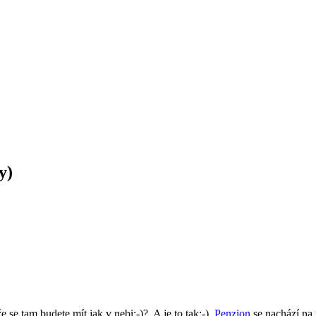
y)
se tam budete mít jak v nebi:-)?. A je to tak:-).
Penzion
se nachází na