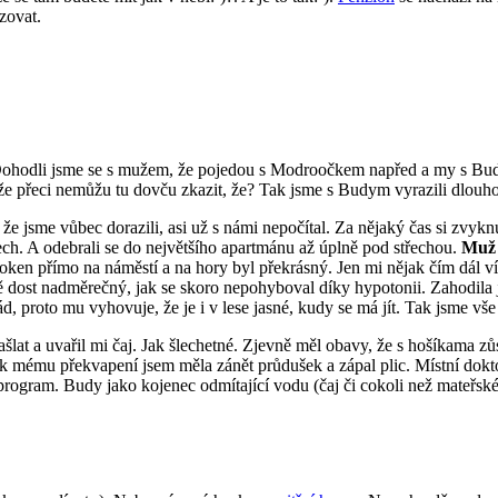
zovat.
ohodli jsme se s mužem, že pojedou s Modroočkem napřed a my s Budy
i, že přeci nemůžu tu dovču zkazit, že? Tak jsme s Budym vyrazili dlou
jsme vůbec dorazili, asi už s námi nepočítal. Za nějaký čas si zvyknu
ech. A odebrali se do největšího apartmánu až úplně pod střechou.
Muž 
n přímo na náměstí a na hory byl překrásný. Jen mi nějak čím dál víc d
ě dost nadměrečný, jak se skoro nepohyboval díky hypotonii. Zahodila
proto mu vyhovuje, že je i v lese jasné, kudy se má jít. Tak jsme vše n
šlat a uvařil mi čaj. Jak šlechetné. Zjevně měl obavy, že s hošíkama zů
k mému překvapení jsem měla zánět průdušek a zápal plic. Místní dokto
program. Budy jako kojenec odmítající vodu (čaj či cokoli než mateřské