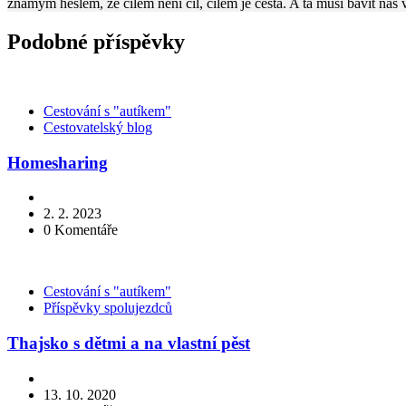
známým heslem, že cílem není cíl, cílem je cesta. A ta musí bavit nás
Podobné příspěvky
Kategorie
Cestování s "autíkem"
Cestovatelský blog
Homesharing
2. 2. 2023
0
Komentáře
Kategorie
Cestování s "autíkem"
Příspěvky spolujezdců
Thajsko s dětmi a na vlastní pěst
13. 10. 2020