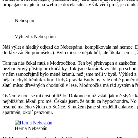
propagace majitelů na webu je docela silná. Však vědí proč, je co uka
Nebespán
Výhled z Nebespánu
Náš výlet a hladký odjezd do Nebespánu, komplikovala má nemoc. D
do fáze zánětu průdušek:-). Bylo mi sice nějak hůř, ale říkala jsem s
Tam na nás čekal muž s Modroočkou. Ten byl překvapen a zaskočen, že 
bezbariérový přístup pro kočárky. Tak jsme kočárek vytáhli po schod
v něm samozřejmě bylo méně krámů, než jsme měli v bytě. Výhled z oke
nějako chybí trénink z hor. I když pravda Budy byl v té době poměrn
slať
, místo dřevěných chodníků v lese. Modroočka má rád systém a řád, 
Ovšem v noci se mi dost přitížilo. Dokonce muž vstal, jak mě slyšel ka
nejbližšímu lékaři pro mě. Čekala jsem, že budu za hypochondra. No 
resumé malého výletu do Sušice. S mužem jsme si rozdělili chlapce i 
apartmán, okolí penzionu.
Herna Nebespán