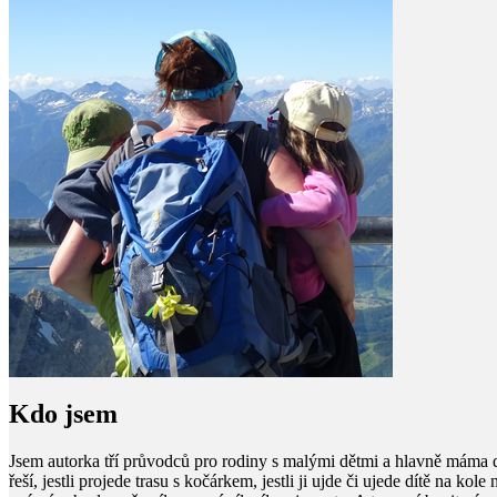
Kdo jsem
Jsem autorka tří průvodců pro rodiny s malými dětmi a hlavně máma 
řeší, jestli projede trasu s kočárkem, jestli ji ujde či ujede dítě na kol