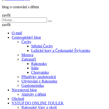
dětmi
blog o cestování s dětmi
v
báglu
zavřít
Vyhledávání
Hledat
pro:
zavřít
O mně
Cestovatelský blog
Čechy
Střední Čechy
Lužické hory a Českosaské Švýcarsko
Morava
Zahraničí
Rakousko
Itálie
Chorvatsko
Příspěvky spolujezdců
Ubytování v Rakousku
Gastroturistika
Necestovní blog
Aktivity s dětmi
Obchod
VSTUP DO ONLINE TOULEK
Rakouské Alpy a okolí