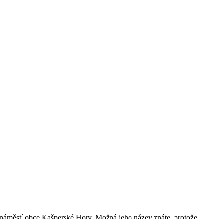
 náměstí obce Kašperské Hory. Možná jeho název znáte, protože