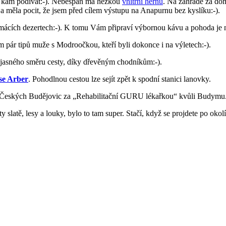
 se kam podívat:-). Nebespán má hezkou
vnitřní hernu
. Na zahradě za do
 a měla pocit, že jsem před cílem výstupu na Anapurnu bez kyslíku:-).
cích dezertech:-). K tomu Vám připraví výbornou kávu a pohoda je na
 pár tipů muže s Modroočkou, kteří byli dokonce i na výletech:-).
jasného směru cesty, díky dřevěným chodníkům:-).
se Arber
. Pohodlnou cestou lze sejít zpět k spodní stanici lanovky.
 Českých Budějovic za „Rehabilitační GURU lékařkou“ kvůli Budymu. Pot
slatě, lesy a louky, bylo to tam super. Stačí, když se projdete po okolí