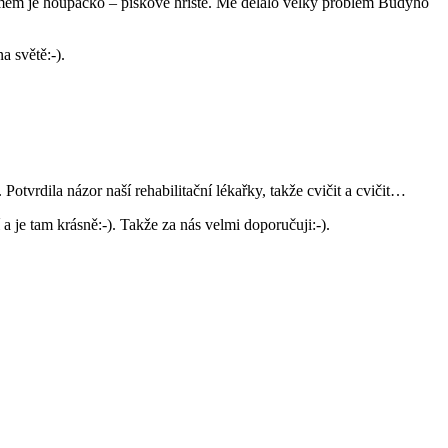
mem je houpačko – pískové hřiště. Mě dělalo velký problém Budyho
 světě:-).
vrdila názor naší rehabilitační lékařky, takže cvičit a cvičit…
 a je tam krásně:-). Takže za nás velmi doporučuji:-).