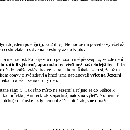
m dojedem později (tj. za 2 dny). Nemoc se mi povedlo vyležet až
hou cestu vlakem s dvěma přestupy až do Klatov.
l a měl radost. Po příjezdu do penzionu mě překvapilo, že zde není
to zařídil výborně, apartmán byl větší než náš tehdejší byt
. Taky
ělalo potíže vylézt ty dvě patra nahoru. Říkala jsem si, že už mi
 jsem obavy o své zdraví a hned jsme naplánovali
výlet na Jezerní
abalili a těšili se na druhý den.
stane sám:-). Tak ráno místo na Jezerní slať jelo se do Sušice k
rka mi řekla „Ani na krok z apartmá, natož na výlet“. No nemilé
 mléko) se pánské jízdy nemohl zúčastnit. Tak jsme obráželi