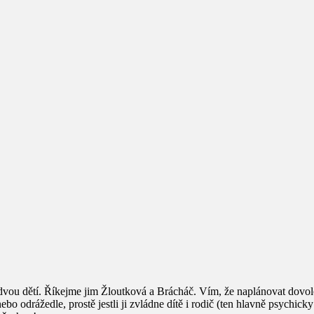
dvou dětí. Říkejme jim Žloutková a Brácháč. Vím, že naplánovat dovol
e nebo odrážedle, prostě jestli ji zvládne dítě i rodič (ten hlavně psychic