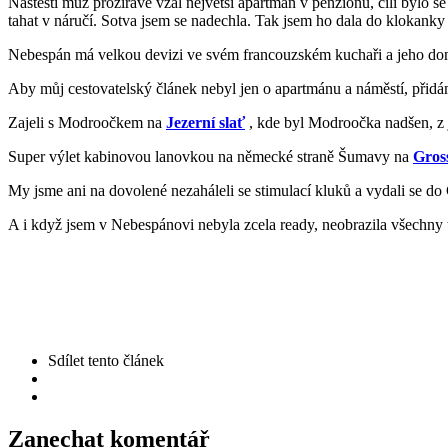
Naštěstí muž prozíravě vzal největší apartmán v penzionu, čili bylo
tahat v náručí. Sotva jsem se nadechla. Tak jsem ho dala do klokanky
Nebespán má velkou devizi ve svém francouzském kuchaři a jeho domá
Aby můj cestovatelský článek nebyl jen o apartmánu a náměstí, přidám
Zajeli s Modroočkem na
Jezerní slať
, kde byl Modroočka nadšen, z 
Super výlet kabinovou lanovkou na německé straně Šumavy na
Gros
My jsme ani na dovolené nezaháleli se stimulací kluků a vydali se do
A i když jsem v Nebespánovi nebyla zcela ready, neobrazila všechny ty 
Sdílet
tento článek
Zanechat komentář