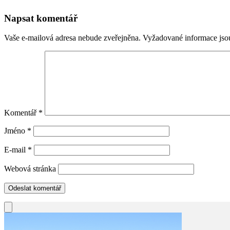
Napsat komentář
Vaše e-mailová adresa nebude zveřejněna.
Vyžadované informace js
Komentář
*
Jméno
*
E-mail
*
Webová stránka