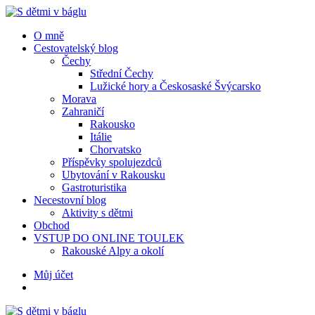
Menu
Hledat
Menu
O mně
Cestovatelský blog
Čechy
Střední Čechy
Lužické hory a Českosaské Švýcarsko
Morava
Zahraničí
Rakousko
Itálie
Chorvatsko
Příspěvky spolujezdců
Ubytování v Rakousku
Gastroturistika
Necestovní blog
Aktivity s dětmi
Obchod
VSTUP DO ONLINE TOULEK
Rakouské Alpy a okolí
Hledat
Můj účet
S