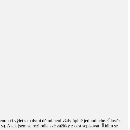
enou či výlet s malými dětmi není vždy úplně jednoduché. Člověk
ky :-). A tak jsem se rozhodla své zážitky z cest sepisovat. Řídím se