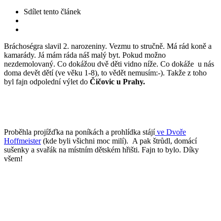
Sdílet
tento článek
Bráchoségra slavil 2. narozeniny. Vezmu to stručně. Má rád koně a
kamarády. Já mám ráda náš malý byt. Pokud možno
nezdemolovaný. Co dokážou dvě děti vidno níže. Co dokáže u nás
doma devět dětí (ve věku 1-8), to vědět nemusím:-). Takže z toho
byl fajn odpolední výlet do
Čičovic u Prahy.
Proběhla projížďka na poníkách a prohlídka stájí
ve Dvoře
Hoffmeister
(kde byli všichni moc milí). A pak štrůdl, domácí
sušenky a svařák na místním dětském hřišti. Fajn to bylo. Díky
všem!