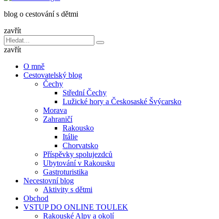
dětmi
blog o cestování s dětmi
v
báglu
zavřít
Vyhledávání
Hledat
pro:
zavřít
O mně
Cestovatelský blog
Čechy
Střední Čechy
Lužické hory a Českosaské Švýcarsko
Morava
Zahraničí
Rakousko
Itálie
Chorvatsko
Příspěvky spolujezdců
Ubytování v Rakousku
Gastroturistika
Necestovní blog
Aktivity s dětmi
Obchod
VSTUP DO ONLINE TOULEK
Rakouské Alpy a okolí