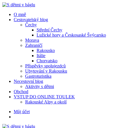
Menu
Hledat
Menu
O mně
Cestovatelský blog
Čechy
Střední Čechy
Lužické hory a Českosaské Švýcarsko
Morava
Zahraničí
Rakousko
Itálie
Chorvatsko
Příspěvky spolujezdců
Ubytování v Rakousku
Gastroturistika
Necestovní blog
Aktivity s dětmi
Obchod
VSTUP DO ONLINE TOULEK
Rakouské Alpy a okolí
Hledat
Můj účet
S