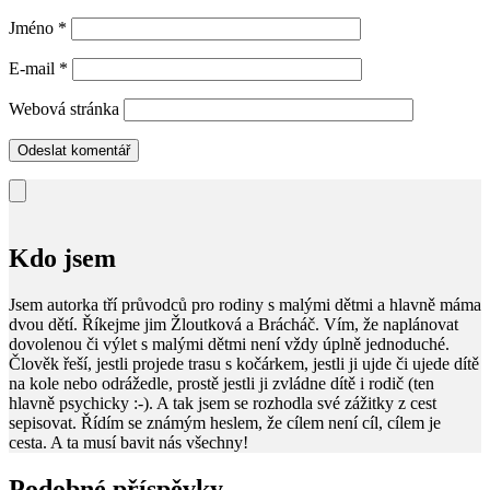
Jméno
*
E-mail
*
Webová stránka
Kdo jsem
Jsem autorka tří průvodců pro rodiny s malými dětmi a hlavně máma
dvou dětí. Říkejme jim Žloutková a Brácháč. Vím, že naplánovat
dovolenou či výlet s malými dětmi není vždy úplně jednoduché.
Člověk řeší, jestli projede trasu s kočárkem, jestli ji ujde či ujede dítě
na kole nebo odrážedle, prostě jestli ji zvládne dítě i rodič (ten
hlavně psychicky :-). A tak jsem se rozhodla své zážitky z cest
sepisovat. Řídím se známým heslem, že cílem není cíl, cílem je
cesta. A ta musí bavit nás všechny!
Podobné příspěvky