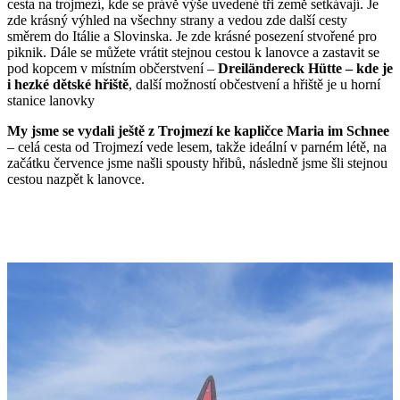
cesta na trojmezí, kde se právě výše uvedené tři země setkávají. Je
zde krásný výhled na všechny strany a vedou zde další cesty
směrem do Itálie a Slovinska. Je zde krásné posezení stvořené pro
piknik. Dále se můžete vrátit stejnou cestou k lanovce a zastavit se
pod kopcem v místním občerstvení –
Dreiländereck Hütte – kde je
i hezké dětské hřiště
, další možností občestvení a hřiště je u horní
stanice lanovky
My jsme se vydali ještě z Trojmezí ke kapličce Maria im Schnee
– celá cesta od Trojmezí vede lesem, takže ideální v parném létě, na
začátku července jsme našli spousty hřibů, následně jsme šli stejnou
cestou nazpět k lanovce.