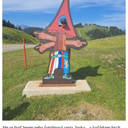
Jde se buď lesem nebo šotolinová cesta, louka – s kočárkem bych