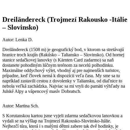
Dreiländereck (Trojmezí Rakousko -Itálie
– Slovinsko)
Autor: Lenka D.
Dreiländereck (1508 m) je geografický bod, v ktorom sa stretávajú
hranice troch krajín (Rakúsko – Taliansko – Slovinsko). Od hornej
stanice sedačkovej lanovky (s Kärnten Card zadarmo) sa naň
dostanete pohodlným lúčnym terénom za necelú polhodinku.
Maximálne oddychový výlet, vhodný aj pre najmenších turistov,
prípadne, keď človek nemá k dispozícii veľa času. My sme sa tu
napríklad zastavili cestou z dovolenky v Taliansku, od diaľnice to
nebola veľká zachádzka. Najviac sa mi vryli do pamäti výhľady na
Julské Alpy a vápencový masív Dobratsch.
Autor: Martina Sch.
S Korutanskou kartou jsme vyjeli zdarma sedačkovou lanovkou a
vydali se na výšlap na Trojmezí Rakousko-Slovinsko-Itálie.
Nejhezčí túra, která i s malými dětmi zabere tak dvě hodinky, je