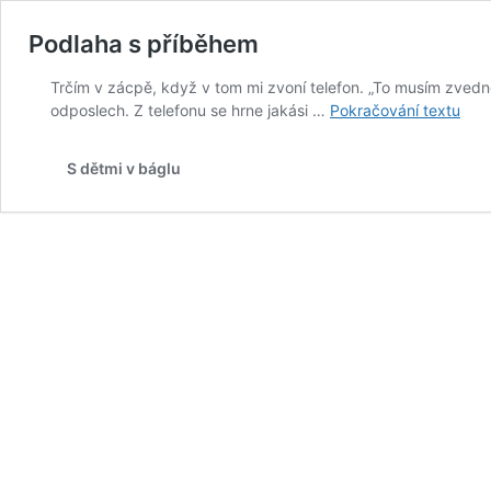
Podlaha s příběhem
Trčím v zácpě, když v tom mi zvoní telefon. „To musím zvedn
Pod
odposlech. Z telefonu se hrne jakási …
Pokračování textu
s
pří
S dětmi v báglu